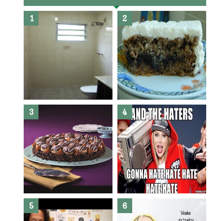
Banheiro novo por menos de
R$300,00 ?? E sem quebra
quebra ??( Editado)
Posso congelar bolo ??