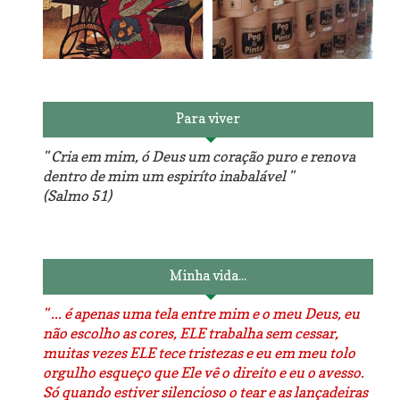
Reforma do sofá, agora é
em patchwork!
The Red Velvet !!! O Perfeito
Para viver
" Cria em mim, ó Deus um coração puro e renova
dentro de mim um espiríto inabalável "
(Salmo 51)
Luminárias recicladas e o
O dia que aprendi a costurar.
lado positivo da internet.
Minha vida...
" ... é apenas uma tela entre mim e o meu Deus, eu
não escolho as cores, ELE trabalha sem cessar,
muitas vezes ELE tece tristezas e eu em meu tolo
orgulho esqueço que Ele vê o direito e eu o avesso.
Só quando estiver silencioso o tear e as lançadeiras