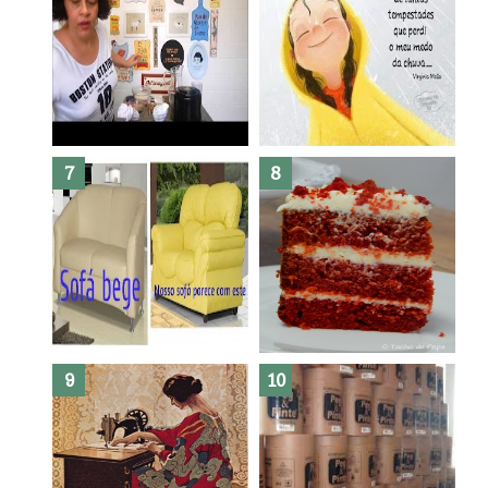
Dez bolos pra fazer antes de
morrer !
Haters, como surgiram?
Como fazer leites vegetais ?
O medo que habita em nós.