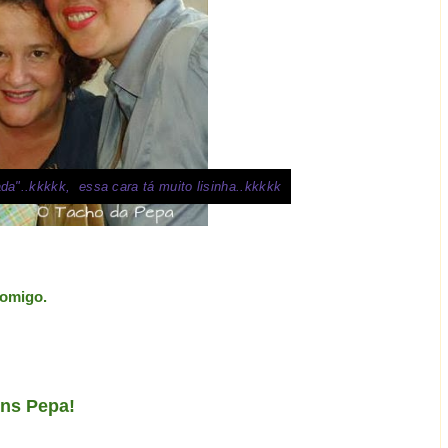
a"..kkkkk, essa cara tá muito lisinha..kkkkk
comigo.
ns Pepa!