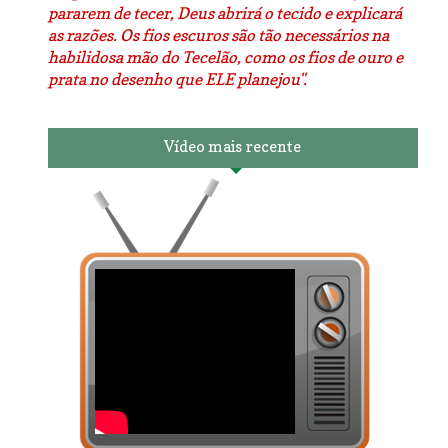
pararem de tecer, Deus abrirá o tecido e explicará
as razões. Os fios escuros são tão necessários na
habilidosa mão do Tecelão, como os fios de ouro e
prata no desenho que ELE planejou".
Vídeo mais recente