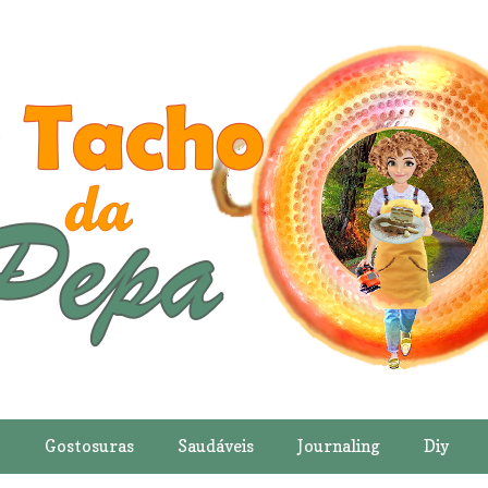
o
Gostosuras
Saudáveis
Journaling
Diy