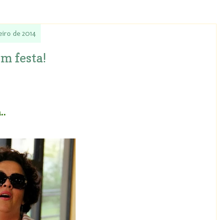
eiro de 2014
em festa!
..