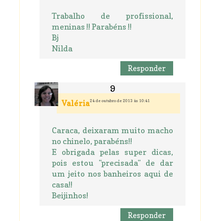
Trabalho de profissional,
meninas !! Parabéns !!
Bj
Nilda
Responder
24 de outubro de 2013 às 10:41
Valéria
Caraca, deixaram muito macho
no chinelo, parabéns!!
E obrigada pelas super dicas,
pois estou "precisada" de dar
um jeito nos banheiros aqui de
casa!!
Beijinhos!
Responder