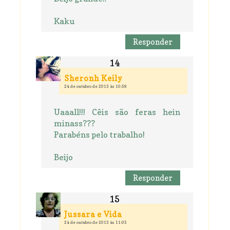
Kaku
Responder
Sheronh Keily
24 de outubro de 2013 às 10:59
Uaaall!!! Cêis são feras hein
minass???
Parabéns pelo trabalho!
Beijo
Responder
Jussara e Vida
24 de outubro de 2013 às 11:05