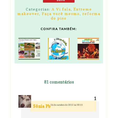
Categorias:
A Vi fala
,
Extreme
makeover
,
Faça você mesmo
,
reforma
do piso
CONFIRA TAMBÉM:
81 comentários
24 de outubro de 2013 às 09:13
Sônia Pb