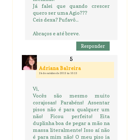
Já falei que quando crescer
quero ser uma Agio???
Ceis dexa? Pufavô...
Abraços e até breve.
Responder
Adriana Balreira
24 de outubro de 2013 às 10:13
Vi,
Vocês são mesmo muito
corajosas! Parabéns! Assentar
pisos não é para qualquer um
não! Ficou perfeito! Eita
duplinha boa de pegar a mão na
massa literalmente! Isso aí não
é para mim não! O meu piso ia