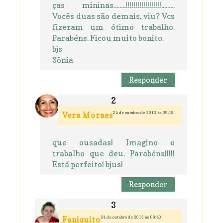
ças mininas........!!!!!!!!!!!!!!!!!!.........
Vocês duas são demais, viu? Vcs
fizeram um ótimo trabalho.
Parabéns. Ficou muito bonito.
bjs
Sônia
Responder
24 de outubro de 2013 às 09:19
Vera Moraes
que ousadas! Imagino o
trabalho que deu. Parabéns!!!!!
Está perfeito! bjus!
Responder
24 de outubro de 2013 às 09:40
Faniquito