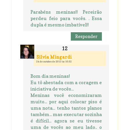
Parabéns meninas!! Pereirão
perdeu feio para vocês. . Essa
dupla é mesmo imbatível!!
Responder
Silvia Mingardi
24 de outubro de 2013 às 10:52
Bom dia meninas!
Eu tô abestada com a coragem e
iniciativa de vocês...
Meninas você economizaram
muito... por aqui colocar piso é
uma nota... tenho tantos planos
também... mas executar sozinha
é difícil... agora se eu tivesse
uma de vocês ao meu lado.. o