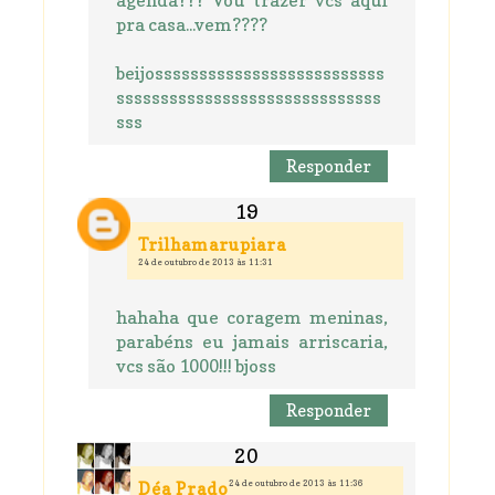
pra casa...vem????
beijossssssssssssssssssssssssss
ssssssssssssssssssssssssssssss
sss
Responder
Trilhamarupiara
24 de outubro de 2013 às 11:31
hahaha que coragem meninas,
parabéns eu jamais arriscaria,
vcs são 1000!!! bjoss
Responder
24 de outubro de 2013 às 11:36
Déa Prado