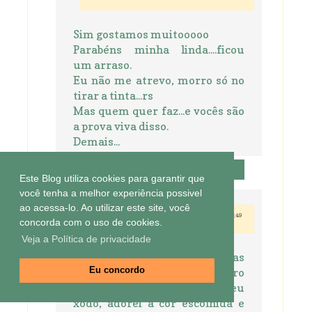
Sim gostamos muitooooo
Parabéns minha linda....ficou
um arraso.
Eu não me atrevo, morro só no
tirar a tinta...rs
Mas quem quer faz...e vocês são
a prova viva disso.
Demais...
Responder
Este Blog utiliza cookies para garantir que
você tenha a melhor experiência possivel
ao acessa-lo. Ao utilizar este site, você
24 de outubro de 2013 às 11:49
Roberta Lito
concorda com o uso de cookies.
Veja a Política de privacidade
De queixo caído com as diversas
aptidões de vocês, este banheiro
Eu concordo
mesmo sendo de vocês é o meu
xodó, adorei a cor escolhida e