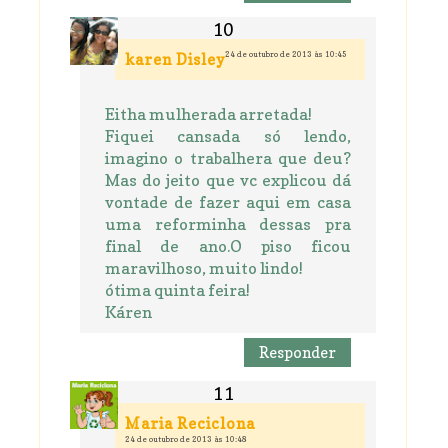
24 de outubro de 2013 às 10:45
karen Disley
Eitha mulherada arretada!
Fiquei cansada só lendo,
imagino o trabalhera que deu?
Mas do jeito que vc explicou dá
vontade de fazer aqui em casa
uma reforminha dessas pra
final de ano.O piso ficou
maravilhoso, muito lindo!
ótima quinta feira!
Káren
Responder
Maria Reciclona
24 de outubro de 2013 às 10:48