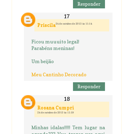
Responder
24 de outubro de 2013 às 11:14
Priscila
Ficou muuuito legal!
Parabéns meninas!
Um beijão
Meu Cantinho Decorado
Responder
Rosana Cumpri
24 de outubro de 2013 às 11:19
Minhas idalas!!!!! Tem lugar na
agenda??? Vou trazer vcs aqui