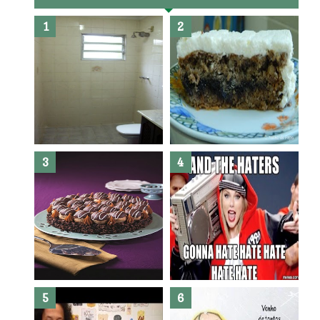
Banheiro novo por menos de
R$300,00 ?? E sem quebra
quebra ??( Editado)
Posso congelar bolo ??