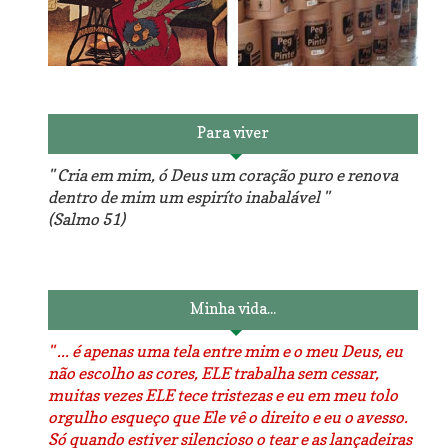
Reforma do sofá, agora é
em patchwork!
The Red Velvet !!! O Perfeito
Para viver
" Cria em mim, ó Deus um coração puro e renova
dentro de mim um espiríto inabalável "
(Salmo 51)
Luminárias recicladas e o
O dia que aprendi a costurar.
lado positivo da internet.
Minha vida...
" ... é apenas uma tela entre mim e o meu Deus, eu
não escolho as cores, ELE trabalha sem cessar,
muitas vezes ELE tece tristezas e eu em meu tolo
orgulho esqueço que Ele vê o direito e eu o avesso.
Só quando estiver silencioso o tear e as lançadeiras