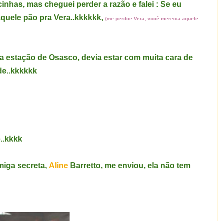
has, mas cheguei perder a razão e falei :
Se eu
aquele pão pra Vera..kkkkkk,
(me perdoe Vera, você merecia aquele
a estação de Osasco, devia estar com muita cara de
de..kkkkkk
..kkkk
miga secreta,
Aline
Barretto, me enviou, ela não tem