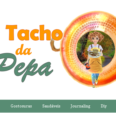
o
Gostosuras
Saudáveis
Journaling
Diy