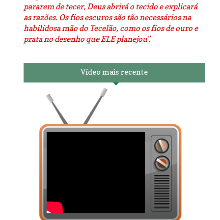
pararem de tecer, Deus abrirá o tecido e explicará
as razões. Os fios escuros são tão necessários na
habilidosa mão do Tecelão, como os fios de ouro e
prata no desenho que ELE planejou".
Vídeo mais recente