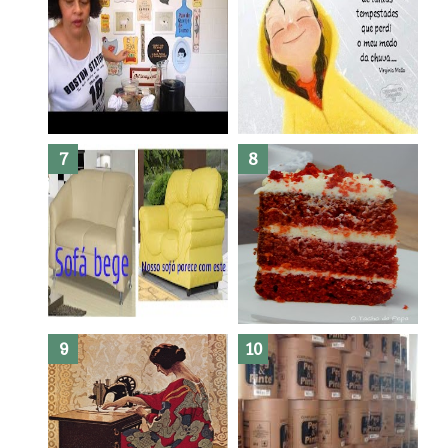
Dez bolos pra fazer antes de
morrer !
Haters, como surgiram?
Como fazer leites vegetais ?
O medo que habita em nós.