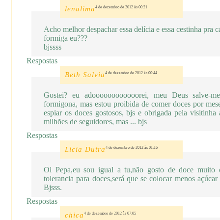
lenalima
4 de dezembro de 2012 às 00:21
Acho melhor despachar essa delícia e essa cestinha pra 
formiga eu???
bjssss
Respostas
Beth Salvia
4 de dezembro de 2012 às 00:44
Gostei? eu adoooooooooooorei, meu Deus salve-me
formigona, mas estou proibida de comer doces por meses
espiar os doces gostosos, bjs e obrigada pela visitinh
milhões de seguidores, mas ... bjs
Respostas
Licia Dutra
4 de dezembro de 2012 às 01:16
Oi Pepa,eu sou igual a tu,não gosto de doce muito d
tolerancia para doces,será que se colocar menos açúcar
Bjsss.
Respostas
chica
4 de dezembro de 2012 às 07:05