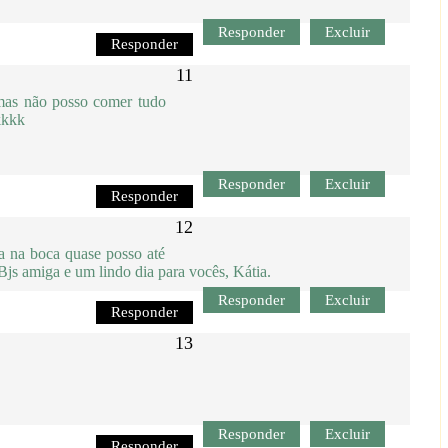
Responder
Excluir
Responder
 mas não posso comer tudo
kkkkk
Responder
Excluir
Responder
ua na boca quase posso até
! Bjs amiga e um lindo dia para vocês, Kátia.
Responder
Excluir
Responder
Responder
Excluir
Responder