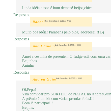
Linda idéia e isso é bom demais! beijos,chica
Respostas
Rachel
4 de dezembro de 2012 às 07:18
Muito boa idéia! Parabēns pelo blog, adoreeeei!!! Bj
Respostas
Ana Claudia
4 de dezembro de 2012 às 11:06
Amei a cestinha de presente... O fudge está com uma car
Beijinhos
Aninha
Respostas
Andrea Guim
4 de dezembro de 2012 às 11:09
Oi,Pepa!
Vim convidar pro SORTEIO de NATAL no AndreaGui
A prêmio é um kit com várias prendas fofas!!!
Bora lá participar!!!
Beijins,