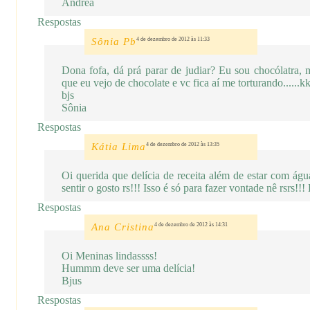
Andrea
Respostas
Sônia Pb
4 de dezembro de 2012 às 11:33
Dona fofa, dá prá parar de judiar? Eu sou chocólatra,
que eu vejo de chocolate e vc fica aí me torturando......
bjs
Sônia
Respostas
Kátia Lima
4 de dezembro de 2012 às 13:35
Oi querida que delícia de receita além de estar com ág
sentir o gosto rs!!! Isso é só para fazer vontade nê rsrs!!
Respostas
Ana Cristina
4 de dezembro de 2012 às 14:31
Oi Meninas lindassss!
Hummm deve ser uma delícia!
Bjus
Respostas