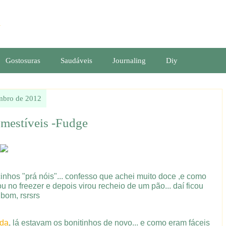
Gostosuras
Saudáveis
Journaling
Diy
mbro de 2012
omestíveis -Fudge
nhos "prá nóis"... confesso que achei muito doce ,e como
no freezer e depois virou recheio de um pão... daí ficou
 bom, rsrsrs
nda
, lá estavam os bonitinhos de novo... e como eram fáceis