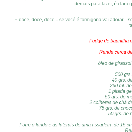
demais para fazer, é claro 
É doce, doce, doce... se você é formigona vai adorar... s
r
Fudge de baunilha 
Rende cerca d
óleo de girassol
500 grs
40 grs. d
260 ml. de 
1 pitada g
50 grs. de m
2 colheres de chá d
75 grs. de cho
50 grs. de
Forre o fundo e as laterais de uma assadeira de 15 c
Res