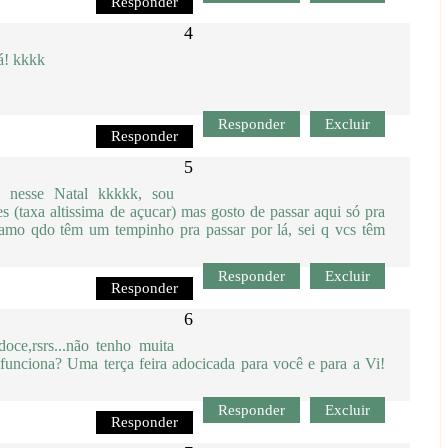
Responder
cá! kkkk
Responder
Excluir
Responder
 nesse Natal kkkkk, sou
 (taxa altissima de açucar) mas gosto de passar aqui só pra
a amo qdo têm um tempinho pra passar por lá, sei q vcs têm
Responder
Excluir
Responder
oce,rsrs...não tenho muita
 funciona? Uma terça feira adocicada para você e para a Vi!
Responder
Excluir
Responder