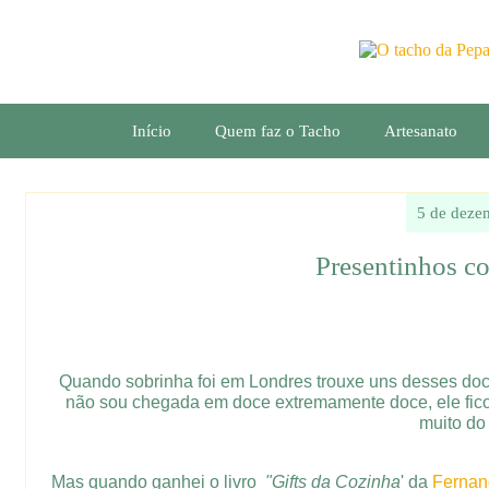
Início
Quem faz o Tacho
Artesanato
5 de deze
Presentinhos c
Quando sobrinha foi em Londres trouxe uns desses doci
não sou chegada em doce extremamente doce, ele ficou 
muito do
Mas quando ganhei o livro
"Gifts da Cozinha
' da
Ferna