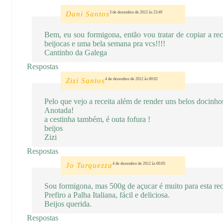
Dani Santos
3 de dezembro de 2012 às 23:49
Bem, eu sou formigona, então vou tratar de copiar a rec
beijocas e uma bela semana pra vcs!!!!
Cantinho da Galega
Respostas
Zizi Santos
4 de dezembro de 2012 às 00:02
Pelo que vejo a receita além de render uns belos docinho
Anotada!
a cestinha também, é outa fofura !
beijos
Zizi
Respostas
Jo Turquezza
4 de dezembro de 2012 às 00:05
Sou formigona, mas 500g de açucar é muito para esta rec
Prefiro a Palha Italiana, fácil e deliciosa.
Beijos querida.
Respostas