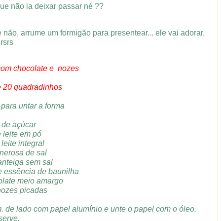
que não ia deixar passar né ??
e não, arrume um formigão para presentear... ele vai adorar,
srsrs
com chocolate e nozes
e 20 quadradinhos
 para untar a forma
. de açúcar
e leite em pó
leite integral
enerosa de sal
anteiga sem sal
e essência de baunilha
colate meio amargo
 nozes picadas
m. de lado com papel alumínio e unte o papel com o óleo.
erve.