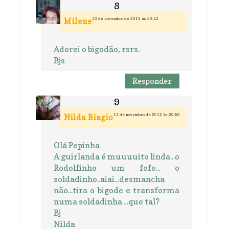
13 de novembro de 2012 às 20:43
Milene
Adorei o bigodão, rsrs.
Bjs
Responder
13 de novembro de 2012 às 20:59
Nilda Biagio
Olá Pepinha
A guirlanda é muuuuito linda...o
Rodolfinho um fofo... o
soldadinho..aiai...desmancha
não...tira o bigode e transforma
numa soldadinha ...que tal?
Bj
Nilda