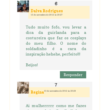
Dalva Rodrigues
13 de novembro de 2012 às 20:27
Tudo muito fofo, vou levar a
dica da guirlanda para a
costureira que faz os cosplays
do meu filho. O nome do
soldadinho é a cara da
inspiração hehehe, perfeito!!!
Beijos!
Responder
13 de novembro de 2012 às 20:29
Regina
Ai mulherrrrr como me fazes