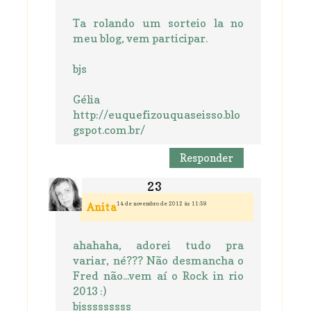
Ta rolando um sorteio la no
meu blog, vem participar.
bjs
Gélia
http://euquefizouquaseisso.blo
gspot.com.br/
Responder
14 de novembro de 2012 às 11:59
Anita
ahahaha, adorei tudo pra
variar, né??? Não desmancha o
Fred não...vem aí o Rock in rio
2013 :)
bjsssssssss