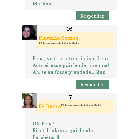
Marlene
Responder
Flavinha Gomes
13 de novembro de 2012 às 23:51
Pepa, vc é muito criativa, hein.
Adorei essa guirlanda, menina!
Ah, se eu fosse prendada... Bjus
Responder
13 de novembro de 2012 às 23:56
Fê Dutra
Olá Pepa!
Ficou linda sua guirlanda.
Parabéns!!!!!