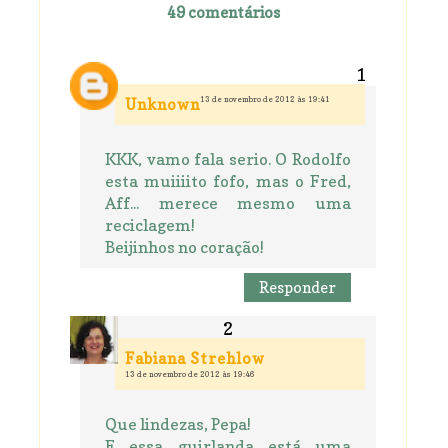
49 comentários
13 de novembro de 2012 às 19:41
Unknown
KKK, vamo fala serio. O Rodolfo
esta muiiiito fofo, mas o Fred,
Aff... merece mesmo uma
reciclagem!
Beijinhos no coração!
Responder
Fabiana Strehlow
13 de novembro de 2012 às 19:46
Que lindezas, Pepa!
E essa guirlanda está uma