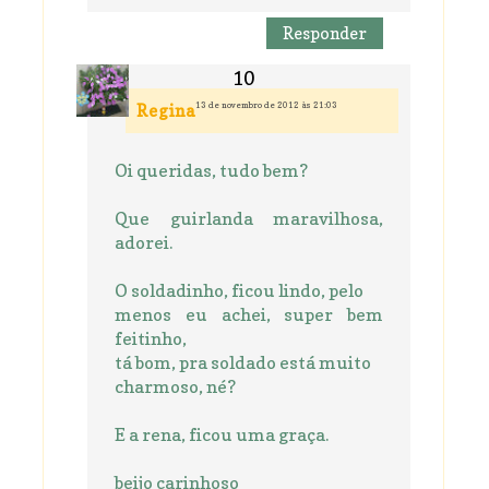
Responder
13 de novembro de 2012 às 21:03
Regina
Oi queridas, tudo bem?
Que guirlanda maravilhosa,
adorei.
O soldadinho, ficou lindo, pelo
menos eu achei, super bem
feitinho,
tá bom, pra soldado está muito
charmoso, né?
E a rena, ficou uma graça.
beijo carinhoso