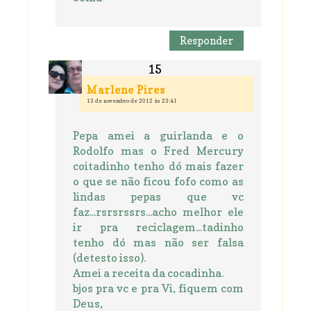
Responder
Marlene Pires
13 de novembro de 2012 às 23:41
Pepa amei a guirlanda e o
Rodolfo mas o Fred Mercury
coitadinho tenho dó mais fazer
o que se não ficou fofo como as
lindas pepas que vc
faz...rsrsrssrs...acho melhor ele
ir pra reciclagem...tadinho
tenho dó mas não ser falsa
(detesto isso).
Amei a receita da cocadinha.
bjos pra vc e pra Vi, fiquem com
Deus,