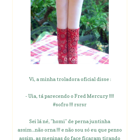
Vi, a minha troladora oficial disse :
- Uia, tá parecendo o Fred Mercury !!!!
#sofro !!! rsrsr
Sei lá né, "homi" de perna juntinha
assim...não orna !!! e não sou só eu que penso
assim, as meninas do face ficaram tirando