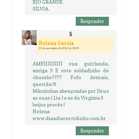
BJO GRANDE.
SILVIA.
Responder
Helena Garcia
13 de novembro de 2012 às 20:23
AMEIIIIIIIIII sua guirlanda,
amiga !! E este soldadinho de
chumbo???? Fofo demais,
querida !!!
Mãozinhas abençoadas por Deus
as suas ( Lia ) e as da Virgínia !!
beijos procês !
Helena
www.diaadiacorridinho.com.br
Responder