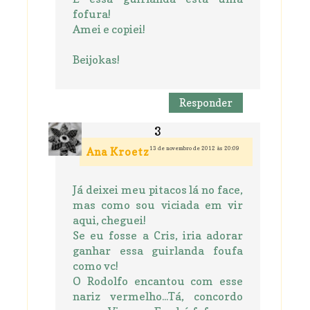
fofura!
Amei e copiei!
Beijokas!
Responder
13 de novembro de 2012 às 20:09
Ana Kroetz
Já deixei meu pitacos lá no face,
mas como sou viciada em vir
aqui, cheguei!
Se eu fosse a Cris, iria adorar
ganhar essa guirlanda foufa
como vc!
O Rodolfo encantou com esse
nariz vermelho...Tá, concordo