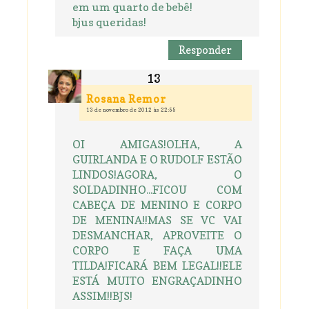
em um quarto de bebê!
bjus queridas!
Responder
Rosana Remor
13 de novembro de 2012 às 22:55
OI AMIGAS!OLHA, A
GUIRLANDA E O RUDOLF ESTÃO
LINDOS!AGORA, O
SOLDADINHO...FICOU COM
CABEÇA DE MENINO E CORPO
DE MENINA!!MAS SE VC VAI
DESMANCHAR, APROVEITE O
CORPO E FAÇA UMA
TILDA!FICARÁ BEM LEGAL!!ELE
ESTÁ MUITO ENGRAÇADINHO
ASSIM!!BJS!