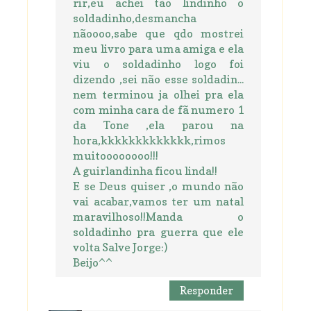
rir,eu achei tão lindinho o
soldadinho,desmancha
nãoooo,sabe que qdo mostrei
meu livro para uma amiga e ela
viu o soldadinho logo foi
dizendo ,sei não esse soldadin...
nem terminou ja olhei pra ela
com minha cara de fã numero 1
da Tone ,ela parou na
hora,kkkkkkkkkkkkk,rimos
muitoooooooo!!!
A guirlandinha ficou linda!!
E se Deus quiser ,o mundo não
vai acabar,vamos ter um natal
maravilhoso!!Manda o
soldadinho pra guerra que ele
volta Salve Jorge:)
Beijo^^
Responder