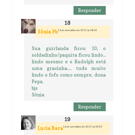
Responder
14 de novembro de 2012 às 08:32
Sônia Pb
Sua guirlanda ficou 10, o
soldadinho/paquita ficou lindo...
lindo mesmo e o Rudolph está
uma gracinha..... tudo muito
lindo e fofo como sempre, dona
Pepa.
bjs
Sônia
Responder
14 de novembro de 2012 às 09:05
Lucia Bara