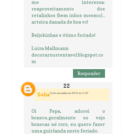
me interessa:
reaproveitamento dos
retalinhos (bem inhos mesmo)...
arteira danada de boa vc!
Beijokinhas e ótimo feriado!
Luiza Mallmann
decorarsustentavel.blogspot.co
m
Responder
14 de novembro de 2012 às 11:27
Gelia
Oi Pepa, adorei o
boneco,geralmente so vejo
bonecas né rsrs, eu quero fazer
uma guirlanda neste feriado.