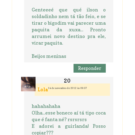
Genteeeé que qué ilson o
soldadinho nem tá tão feio, e se
tirar o bigodim vai parecer uma
paquita da xuxa... Pronto
arrumei novo destino pra ele,
virar paquita.
Beijos meninas
Responder
14 de novembro de 2012 às 09:37
Lola
hahahahaha
Olha...esse boneco aí tá tipo coca
que é fanta né? rsrsrsrs
E adorei a guirlanda! Posso
copiar???