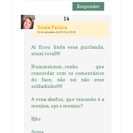
Responder
Sonia Facion
13 de novembro de 2012 às 23:35
Ai ficou linda essa guirlanda,
xonei total!!!!
Hummmmm...tenho que
concordar com os comentários
do face, não sei não esse
soldadinho!!!!!
A rena abafou, que tamanho é a
menina, ops o menino?
Bjks
Sonia