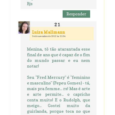
Bjs
Responder
Luiza Mallmann
14 de novembro de 2012 às 11:04
Menina, tô tão atarantada esse
final de ano que é capaz de o fim
do mundo passar e eu nem
notar!
Seu "Fred Mercury" é "feminino
e masculino" (Pepeu Gomes) - tá,
mais pra femme... rs! Mas é arte
e arte permite... o capricho
conta muito! E o Rudolph, que
meigo... Gostei muito da
guirlanda, porque toca no que