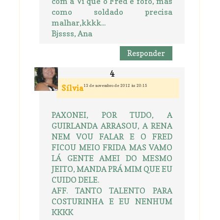
com a Vi que o Fred é fofo, mas
como soldado precisa
malhar,kkkk...
Bjssss, Ana
Responder
13 de novembro de 2012 às 20:15
Sílvia
PAXONEI, POR TUDO, A
GUIRLANDA ARRASOU, A RENA
NEM VOU FALAR E O FRED
FICOU MEIO FRIDA MAS VAMO
LÁ GENTE AMEI DO MESMO
JEITO, MANDA PRÁ MIM QUE EU
CUIDO DELE.
AFF. TANTO TALENTO PARA
COSTURINHA E EU NENHUM
KKKK