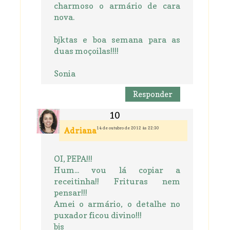
charmoso o armário de cara
nova.
bjktas e boa semana para as
duas moçoilas!!!!
Sonia
Responder
14 de outubro de 2012 às 22:30
Adriana
OI, PEPA!!!
Hum... vou lá copiar a
receitinha!! Frituras nem
pensar!!!
Amei o armário, o detalhe no
puxador ficou divino!!!
bjs