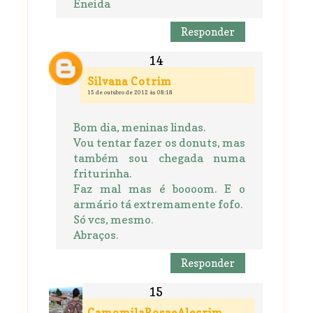
Eneida
Responder
Silvana Cotrim
15 de outubro de 2012 às 08:18
Bom dia, meninas lindas.
Vou tentar fazer os donuts, mas
também sou chegada numa
friturinha.
Faz mal mas é boooom. E o
armário tá extremamente fofo.
Só vcs, mesmo.
Abraços.
Responder
CamomilaRosaeAlecrim