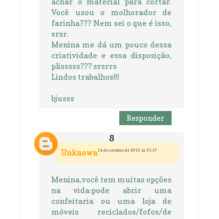
achar o material para cortar.
Você usou o molhorador de
farinha??? Nem sei o que é isso,
srsr.
Menina me dá um pouco dessa
criatividade e essa disposição,
plisssss??? srsrrs
Lindos trabalhos!!!
bjusss
Responder
14 de outubro de 2012 às 21:17
Unknown
Menina,você tem muitas opções
na vida:pode abrir uma
confeitaria ou uma loja de
móveis reciclados/fofos/de