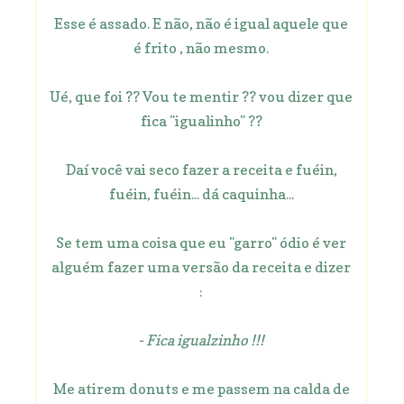
Esse é assado. E não, não é igual aquele que
é frito , não mesmo.
Ué, que foi ?? Vou te mentir ?? vou dizer que
fica "igualinho" ??
Daí você vai seco fazer a receita e fuéin,
fuéin, fuéin... dá caquinha...
Se tem uma coisa que eu "garro" ódio é ver
alguém fazer uma versão da receita e dizer
:
- Fica igualzinho !!!
Me atirem donuts e me passem na calda de