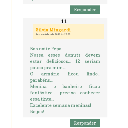
Responder
Silvia Mingardi
14 de outubro de 2012 às 23:28
Boa noite Pepa!
Nossa esses donuts devem
estar deliciosos... 12 seriam
pouco pra mim...
O armário ficou lindo...
parabéns...
Menina o banheiro ficou
fantástico... preciso conhecer
essa tinta...
Excelente semana meninas!
Beijos!
Responder