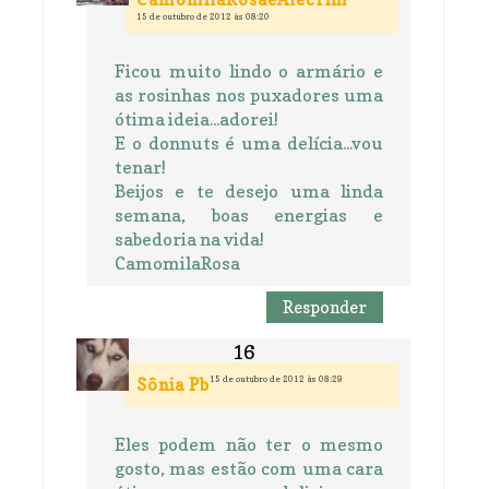
15 de outubro de 2012 às 08:20
Ficou muito lindo o armário e
as rosinhas nos puxadores uma
ótima ideia...adorei!
E o donnuts é uma delícia...vou
tenar!
Beijos e te desejo uma linda
semana, boas energias e
sabedoria na vida!
CamomilaRosa
Responder
15 de outubro de 2012 às 08:29
Sônia Pb
Eles podem não ter o mesmo
gosto, mas estão com uma cara