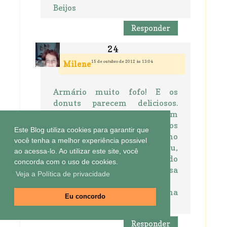
Beijos
Responder
15 de outubro de 2012 às 13:04
Milene
Armário muito fofo! E os
donuts parecem deliciosos.
Gostei de dizeres que ficam
saborosos mas não iguais aos
Este Blog utiliza cookies para garantir que
fritinhos... eles parecem mesmo
você tenha a melhor experiência possivel
terem ficado gostosos. Como tu,
ao acessa-lo. Ao utilizar este site, você
também acho irritante quando
concorda com o uso de cookies.
falam que é a mesma coisa
Veja a Política de privacidade
quando não é, rsrs.
Beijos pra ti e pra Vi e ótima
Eu concordo
semana
Responder