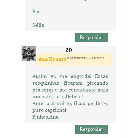
Bjs
Gélia
Responder
15 de outubro de 2012 às 09:45
Ana Kroetz
Assim vc me engorda! Essas
rosquinhas ficaram piscando
prá mim e me convidando para
um café,rsrs...Delícia!
Amei o armário, ficou perfeito,
puro capricho!
Bjnhos,Ana
Responder