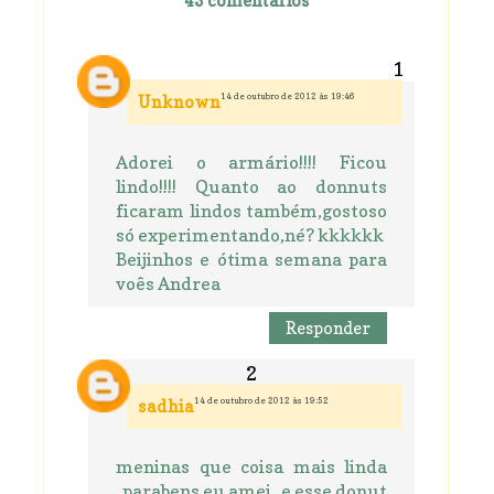
43 comentários
14 de outubro de 2012 às 19:46
Unknown
Adorei o armário!!!! Ficou
lindo!!!! Quanto ao donnuts
ficaram lindos também,gostoso
só experimentando,né? kkkkkk
Beijinhos e ótima semana para
voês Andrea
Responder
14 de outubro de 2012 às 19:52
sadhia
meninas que coisa mais linda
..parabens eu amei ..e esse donut