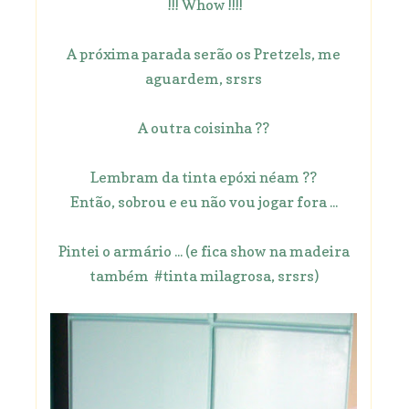
!!! Whow !!!!
A próxima parada serão os Pretzels, me
aguardem, srsrs
A outra coisinha ??
Lembram da tinta epóxi néam ??
Então, sobrou e eu não vou jogar fora ...
Pintei o armário ... (e fica show na madeira
também #tinta milagrosa, srsrs)