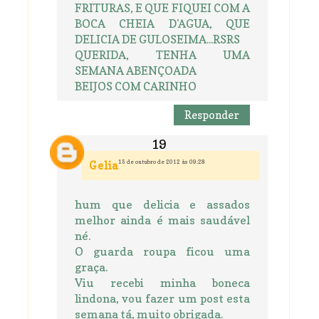
FRITURAS, E QUE FIQUEI COM A
BOCA CHEIA D'AGUA, QUE
DELICIA DE GULOSEIMA...RSRS
QUERIDA, TENHA UMA
SEMANA ABENÇOADA
BEIJOS COM CARINHO
Responder
15 de outubro de 2012 às 09:28
Gelia
hum que delicia e assados
melhor ainda é mais saudável
né.
O guarda roupa ficou uma
graça.
Viu recebi minha boneca
lindona, vou fazer um post esta
semana tá, muito obrigada.