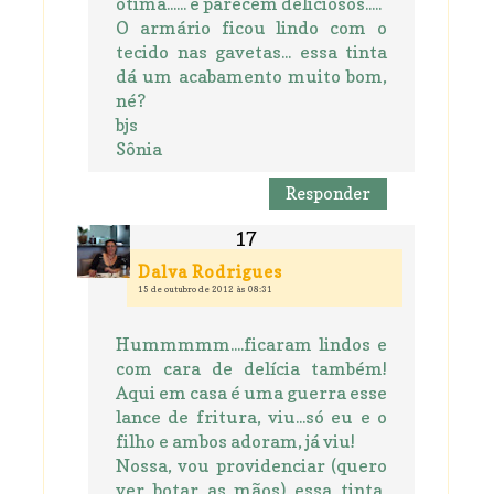
ótima...... e parecem deliciosos.....
O armário ficou lindo com o
tecido nas gavetas... essa tinta
dá um acabamento muito bom,
né?
bjs
Sônia
Responder
Dalva Rodrigues
15 de outubro de 2012 às 08:31
Hummmmm....ficaram lindos e
com cara de delícia também!
Aqui em casa é uma guerra esse
lance de fritura, viu...só eu e o
filho e ambos adoram, já viu!
Nossa, vou providenciar (quero
ver botar as mãos) essa tinta,