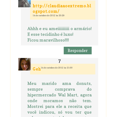
http://claudiaaoextremo.bl
ogspot.com/
14 de outubro de 2012 às 20:29
Ahhh e eu ameiiiiiiiii o armário!
E esse tecidinho é luxo!
Ficou maravilhoso!!!!
Responder
14 de outubro de 2012 às 21:00
Geh
Meu marido ama donuts,
sempre comprava do
hipermercado Wal Mart, agora
onde moramos não tem.
Mostrei para ele a receita que
você indicou, só vou ter que