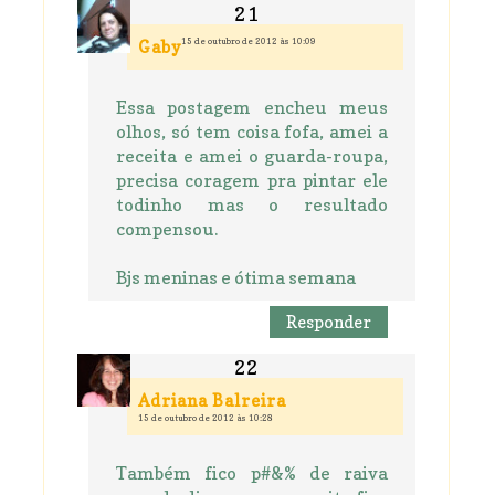
15 de outubro de 2012 às 10:09
Gaby
Essa postagem encheu meus
olhos, só tem coisa fofa, amei a
receita e amei o guarda-roupa,
precisa coragem pra pintar ele
todinho mas o resultado
compensou.
Bjs meninas e ótima semana
Responder
Adriana Balreira
15 de outubro de 2012 às 10:28
Também fico p#&% de raiva