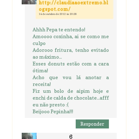
http://claudiaaoextremo.bl
ogspot.com/
14 de outubro de 2012 às 20:28
Ahhh Pepa te entendo!
Amoooo coxinha, ai se como me
culpo
Adorooo fritura, tenho evitado
ao máximo...
Esses donuts estão com a cara
ótima!
Acho que vou lá anotar a
receita!
Fiz um bolo de aipim hoje e
enchi de calda de chocolate...afff
eu não presto :(
Beijooo Pepinha!!!
Responder