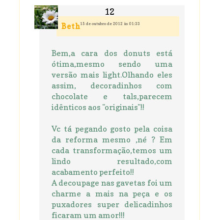
15 de outubro de 2012 às 01:33
Beth
Bem,a cara dos donuts está
ótima,mesmo sendo uma
versão mais light.Olhando eles
assim, decoradinhos com
chocolate e tals,parecem
idênticos aos "originais"!!
Vc tá pegando gosto pela coisa
da reforma mesmo ,né ? Em
cada transformação,temos um
lindo resultado,com
acabamento perfeito!!
A decoupage nas gavetas foi um
charme a mais na peça e os
puxadores super delicadinhos
ficaram um amor!!!