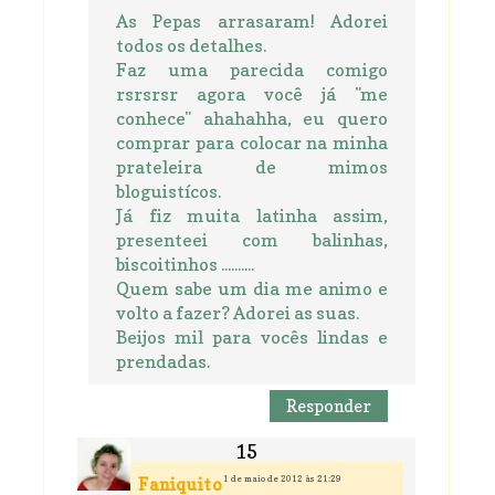
As Pepas arrasaram! Adorei
todos os detalhes.
Faz uma parecida comigo
rsrsrsr agora você já "me
conhece" ahahahha, eu quero
comprar para colocar na minha
prateleira de mimos
bloguistícos.
Já fiz muita latinha assim,
presenteei com balinhas,
biscoitinhos ..........
Quem sabe um dia me animo e
volto a fazer? Adorei as suas.
Beijos mil para vocês lindas e
prendadas.
Responder
1 de maio de 2012 às 21:29
Faniquito