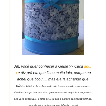
Ah, você quer conhecer a Geise ?? Clica
aqui
ó
e diz prá ela que ficou muito fofo, porque eu
achei que ficou .... mas ela tá achando que
não... rsrs
( ela reclamou de não ter conseguido os pequenos
detalhes, e aqui dou uma dica, guarde todos os trequinhos pequetitos
que você encontrar... e lojas de 1,99 são o paraiso das tranqueirinhas,
naquele setor de bugigangas infantis..., rssrr)