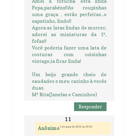
Amei a 'fofucha' está linda
Pepa,parabéns!!As roupinhas
uma graça , estão perfeitas...o
sapatinho, lindo!!
Agora as latas lindas de morrer,
adorei as miniaturas da 1ª,
fofas!!
Você poderia fazer uma lata de
costuras com coisinhas
vintage,ia ficar linda!
Um beijo grande cheio de
saudades e meu carinho à vocês
duas.
Mª Rita(Janelas e Caminhos)
Responder
1 de maio de 2012 às 20:52
Anônimo