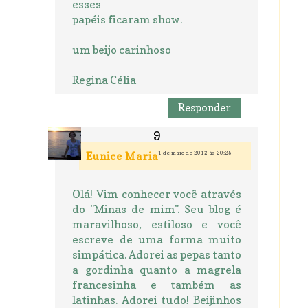
esses
papéis ficaram show.
um beijo carinhoso
Regina Célia
Responder
1 de maio de 2012 às 20:25
Eunice Maria
Olá! Vim conhecer você através
do "Minas de mim". Seu blog é
maravilhoso, estiloso e você
escreve de uma forma muito
simpática. Adorei as pepas tanto
a gordinha quanto a magrela
francesinha e também as
latinhas. Adorei tudo! Beijinhos