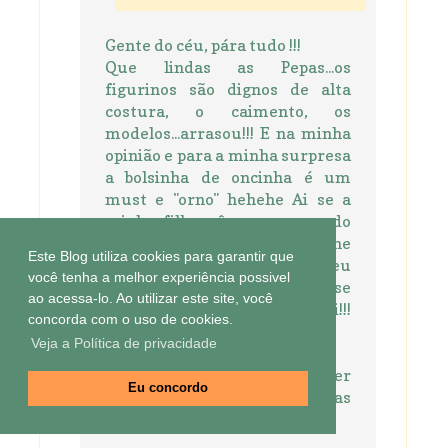
Gente do céu, pára tudo !!!
Que lindas as Pepas...os
figurinos são dignos de alta
costura, o caimento, os
modelos...arrasou!!! E na minha
opinião e para a minha surpresa
a bolsinha de oncinha é um
must e "orno" hehehe Ai se a
minha filha vê eu escrevendo
"orno", ela me interna.hehehe
Este Blog utiliza cookies para garantir que
Outro dia ela viu meu face e eu
você tenha a melhor experiência possivel
tinha escrito "fássio"...se vc visse
ao acessa-lo. Ao utilizar este site, você
a cara dela e a bronca q levei!!!
concorda com o uso de cookies.
hehehe
Veja a Política de privacidade
Os papéis são lindos e super
Eu concordo
diferentes e essas latinhas
estão liiindas.