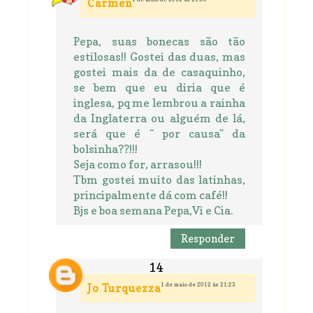
Carmen
Pepa, suas bonecas são tão
estilosas!! Gostei das duas, mas
gostei mais da de casaquinho,
se bem que eu diria que é
inglesa, pq me lembrou a rainha
da Inglaterra ou alguém de lá,
será que é " por causa" da
bolsinha??!!!
Seja como for, arrasou!!!
Tbm gostei muito das latinhas,
principalmente dá com café!!
Bjs e boa semana Pepa,Vi e Cia.
Responder
1 de maio de 2012 às 21:23
Jo Turquezza