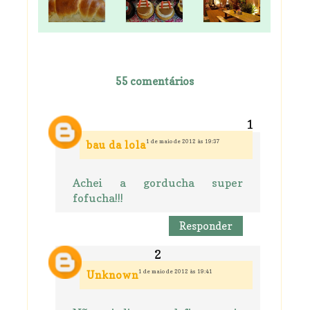
55 comentários
1 de maio de 2012 às 19:37
bau da lola
Achei a gorducha super
fofucha!!!
Responder
1 de maio de 2012 às 19:41
Unknown