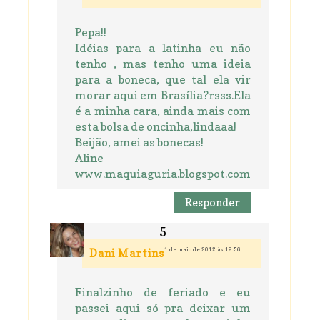
Pepa!!
Idéias para a latinha eu não
tenho , mas tenho uma ideia
para a boneca, que tal ela vir
morar aqui em Brasília?rsss.Ela
é a minha cara, ainda mais com
esta bolsa de oncinha,lindaaa!
Beijão, amei as bonecas!
Aline
www.maquiaguria.blogspot.com
Responder
1 de maio de 2012 às 19:56
Dani Martins
Finalzinho de feriado e eu
passei aqui só pra deixar um