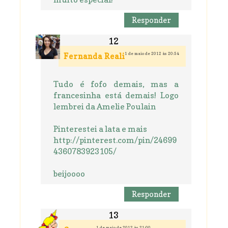
Responder
1 de maio de 2012 às 20:54
Fernanda Reali
Tudo é fofo demais, mas a
francesinha está demais! Logo
lembrei da Amelie Poulain
Pinterestei a lata e mais
http://pinterest.com/pin/24699
4360783923105/
beijoooo
Responder
1 de maio de 2012 às 21:00