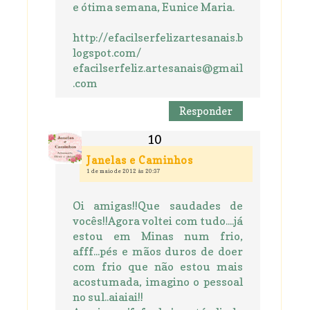
e ótima semana, Eunice Maria.
http://efacilserfelizartesanais.b
logspot.com/
efacilserfeliz.artesanais@gmail
.com
Responder
Janelas e Caminhos
1 de maio de 2012 às 20:37
Oi amigas!!Que saudades de
vocês!!Agora voltei com tudo....já
estou em Minas num frio,
afff...pés e mãos duros de doer
com frio que não estou mais
acostumada, imagino o pessoal
no sul..aiaiai!!