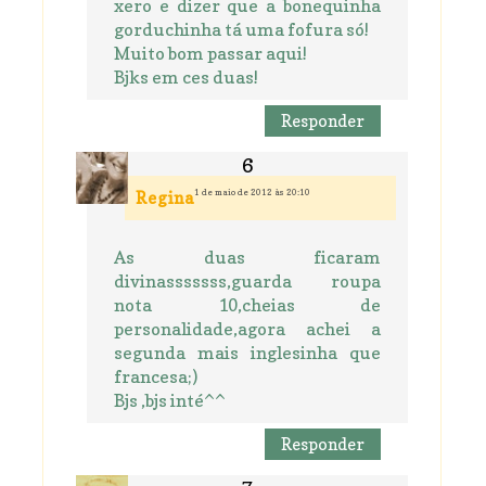
xero e dizer que a bonequinha
gorduchinha tá uma fofura só!
Muito bom passar aqui!
Bjks em ces duas!
Responder
1 de maio de 2012 às 20:10
Regina
As duas ficaram
divinasssssss,guarda roupa
nota 10,cheias de
personalidade,agora achei a
segunda mais inglesinha que
francesa;)
Bjs ,bjs inté^^
Responder