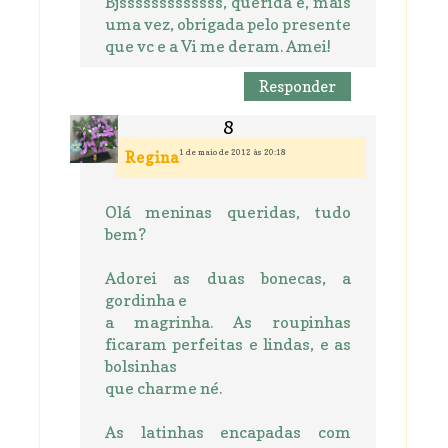
Bjsssssssssssss, quérida e, mais
uma vez, obrigada pelo presente
que vc e a Vi me deram. Amei!
Responder
1 de maio de 2012 às 20:18
Regina
Olá meninas queridas, tudo
bem?
Adorei as duas bonecas, a
gordinha e
a magrinha. As roupinhas
ficaram perfeitas e lindas, e as
bolsinhas
que charme né.
As latinhas encapadas com