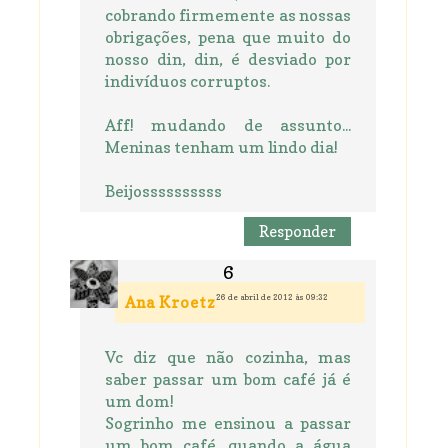
cobrando firmemente as nossas
obrigações, pena que muito do
nosso din, din, é desviado por
indivíduos corruptos.
Aff! mudando de assunto...
Meninas tenham um lindo dia!
Beijossssssssss
Responder
26 de abril de 2012 às 09:32
Ana Kroetz
Vc diz que não cozinha, mas
saber passar um bom café já é
um dom!
Sogrinho me ensinou a passar
um bom café, quando a água