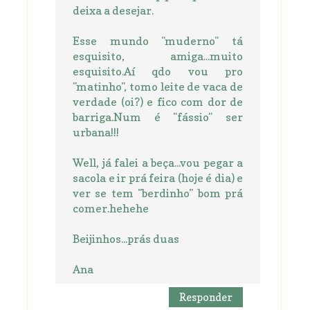
deixa a desejar.
Esse mundo "muderno" tá
esquisito, amiga...muito
esquisito.Aí qdo vou pro
"matinho", tomo leite de vaca de
verdade (oi?) e fico com dor de
barriga.Num é "fássio" ser
urbana!!!
Well, já falei a beça...vou pegar a
sacola e ir prá feira (hoje é dia) e
ver se tem "berdinho" bom prá
comer.hehehe
Beijinhos...prás duas
Ana
Responder