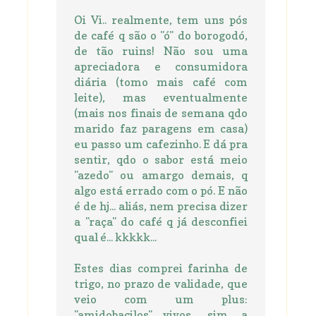
Oi Vi.. realmente, tem uns pós
de café q são o "ó" do borogodó,
de tão ruins! Não sou uma
apreciadora e consumidora
diária (tomo mais café com
leite), mas eventualmente
(mais nos finais de semana qdo
marido faz paragens em casa)
eu passo um cafezinho. E dá pra
sentir, qdo o sabor está meio
"azedo" ou amargo demais, q
algo está errado com o pó. E não
é de hj... aliás, nem precisa dizer
a "raça" do café q já desconfiei
qual é... kkkkk...
Estes dias comprei farinha de
trigo, no prazo de validade, que
veio com um plus:
"amidobacilos" vivos... sim, a