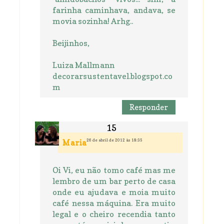
farinha caminhava, andava, se
movia sozinha! Arhg..
Beijinhos,
Luiza Mallmann
decorarsustentavel.blogspot.co
m
Responder
26 de abril de 2012 às 18:35
Maria
Oi Vi, eu não tomo café mas me
lembro de um bar perto de casa
onde eu ajudava e moia muito
café nessa máquina. Era muito
legal e o cheiro recendia tanto