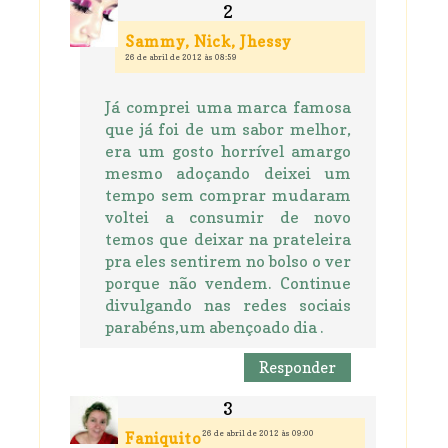
Sammy, Nick, Jhessy
26 de abril de 2012 às 08:59
Já comprei uma marca famosa
que já foi de um sabor melhor,
era um gosto horrível amargo
mesmo adoçando deixei um
tempo sem comprar mudaram
voltei a consumir de novo
temos que deixar na prateleira
pra eles sentirem no bolso o ver
porque não vendem. Continue
divulgando nas redes sociais
parabéns,um abençoado dia .
Responder
26 de abril de 2012 às 09:00
Faniquito