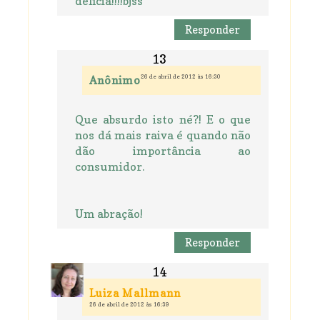
delícia!!!!bjss
Responder
26 de abril de 2012 às 16:30
Anônimo
Que absurdo isto né?! E o que
nos dá mais raiva é quando não
dão importância ao
consumidor.
Um abração!
Responder
Luiza Mallmann
26 de abril de 2012 às 16:39