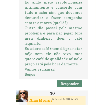
Eu ando meio revolucionaria
ultimamente e concordo com
tudo e acho sim que devemos
denunciar e fazer campanha
contra a marca (qual é?).
Outro dia passei pelo mesmo
problema e para não jogar fora
meu dinheiro doei o café
isquisito.
Eu adoro café (nem dá pra notar
né)e sem ele não vivo, mas
quero café de qualidade afinal o
preço está pela hora da morte.
Vamos reclamar!
Beijos
Responder
26 de abril de 2012 às 14:15
Nina Morais