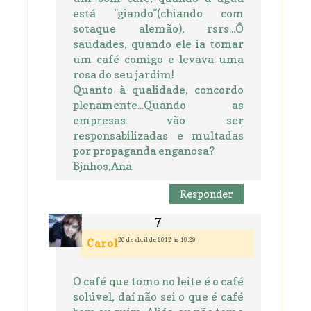
está "giando"(chiando com
sotaque alemão), rsrs...Ô
saudades, quando ele ia tomar
um café comigo e levava uma
rosa do seu jardim!
Quanto à qualidade, concordo
plenamente...Quando as
empresas vão ser
responsabilizadas e multadas
por propaganda enganosa?
Bjnhos,Ana
Responder
26 de abril de 2012 às 10:29
Carol
O café que tomo no leite é o café
solúvel, daí não sei o que é café