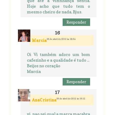
que até a vizinhança sentia.
Hoje acho que tudo tem o
mesmo cheiro de nada. Bjus.
Responder
26 de abril de 2012 às 18:54
Marcia
Oi Vi também adoro um bom
cafezinho e a qualidade é tudo ...
Beijos no coração
Marcia
Responder
26 de abril de 2012 às 19:12
AnaCristina
vi, nao sei qual a marca macabra