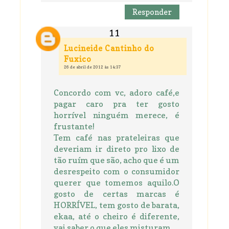
Responder
Lucineide Cantinho do
Fuxico
26 de abril de 2012 às 14:37
Concordo com vc, adoro café,e
pagar caro pra ter gosto
horrível ninguém merece, é
frustante!
Tem café nas prateleiras que
deveriam ir direto pro lixo de
tão ruím que são, acho que é um
desrespeito com o consumidor
querer que tomemos aquilo.O
gosto de certas marcas é
HORRÍVEL, tem gosto de barata,
ekaa, até o cheiro é diferente,
vai saber o que eles misturam....