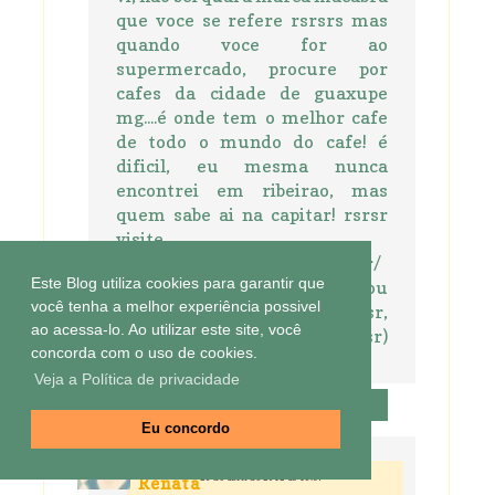
que voce se refere rsrsrs mas
quando voce for ao
supermercado, procure por
cafes da cidade de guaxupe
mg....é onde tem o melhor cafe
de todo o mundo do cafe! é
dificil, eu mesma nunca
encontrei em ribeirao, mas
quem sabe ai na capitar! rsrsr
visite
http://www.coffeeshop.com.br/
Este Blog utiliza cookies para garantir que
(nao é propaganda e nao sou
você tenha a melhor experiência possivel
cafeicultora rsrsrsr,
ao acessa-lo. Ao utilizar este site, você
infelizmente, obviamente rsr)
concorda com o uso de cookies.
bjo bjo
Veja a Política de privacidade
Responder
Eu concordo
26 de abril de 2012 às 19:37
Renata