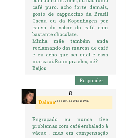
bom ou ruim. Aliás, eu não tomo
café puro, acho forte demais,
gosto de cappuccino da Brasil
Cacau ou da Kopenhagen por
causa do sabor do café com
bastante chocolate.
Minha mãe também anda
reclamando das marcas de café
e eu acho que sei qual é essa
marca aí. Ruim pra eles, né?
Beijos
Responder
26 de abril de 2012 às 10:41
Daiane
Engraçado eu nunca tive
problemas com café embalado à
vácuo , mas em compensação