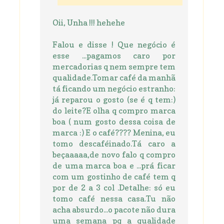
Oii, Unha !!! hehehe
Falou e disse ! Que negócio é
esse ...pagamos caro por
mercadorias q nem sempre tem
qualidade.Tomar café da manhã
tá ficando um negócio estranho:
já reparou o gosto (se é q tem:)
do leite?E olha q compro marca
boa ( num gosto dessa coisa de
marca :) E o café???? Menina, eu
tomo descaféinado.Tá caro a
beçaaaaa,de novo falo q compro
de uma marca boa e ...prá ficar
com um gostinho de café tem q
por de 2 a 3 col .Detalhe: só eu
tomo café nessa casa.Tu não
acha absurdo...o pacote não dura
uma semana pq a qualidade