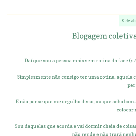
8 de ab
Blogagem coletiva
Daí que sou a pessoa mais sem rotina da face (
e 
Simplesmente não consigo ter uma rotina, aquela 
perf
E não pense que me orgulho disso, ou que acho bom
colocar 
Sou daquelas que acorda e vai dormir cheia de coisa
não rende e não trará nenh