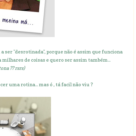
a ser "desrotinada", porque não é assim que funciona
a milhares de coisas e quero ser assim também...
ona ?? rsrs)
r uma rotina... mas ó , tá facil não viu ?