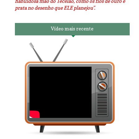
habilidosa mão do Tecelão, como os fios de ouro e
prata no desenho que ELE planejou".
Vídeo mais recente