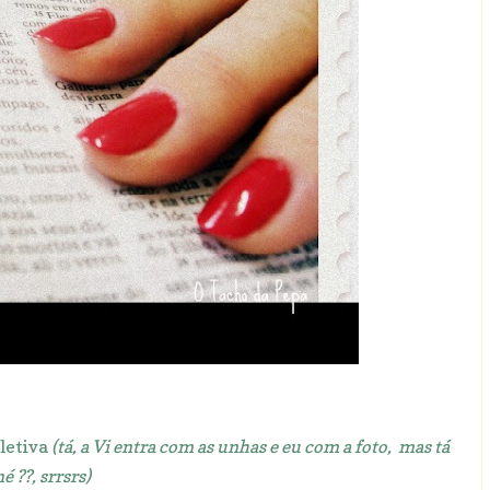
letiva
(tá, a Vi entra com as unhas e eu com a foto, mas tá
é ??, srrsrs)