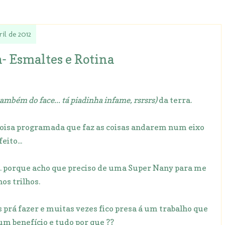
ril de 2012
- Esmaltes e Rotina
também do face... tá piadinha infame, rsrsrs)
da terra.
coisa programada que faz as coisas andarem num eixo
eito...
... porque acho que preciso de uma Super Nany para me
nos trilhos.
s prá fazer e muitas vezes fico presa á um trabalho que
um benefício e tudo por que ??