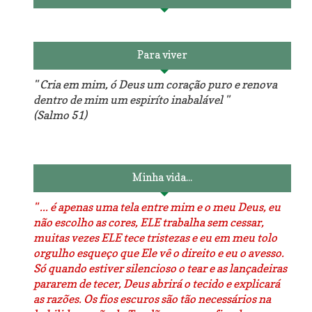
Para viver
" Cria em mim, ó Deus um coração puro e renova
dentro de mim um espiríto inabalável "
(Salmo 51)
Minha vida...
" ... é apenas uma tela entre mim e o meu Deus, eu
não escolho as cores, ELE trabalha sem cessar,
muitas vezes ELE tece tristezas e eu em meu tolo
orgulho esqueço que Ele vê o direito e eu o avesso.
Só quando estiver silencioso o tear e as lançadeiras
pararem de tecer, Deus abrirá o tecido e explicará
as razões. Os fios escuros são tão necessários na