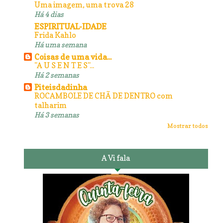
Uma imagem, uma trova 28
Há 4 dias
ESPIRITUAL-IDADE
Frida Kahlo
Há uma semana
Coisas de uma vida...
"A U S E N T E S"...
Há 2 semanas
Piteisdadinha
ROCAMBOLE DE CHÃ DE DENTRO com
talharim
Há 3 semanas
Mostrar todos
A Vi fala