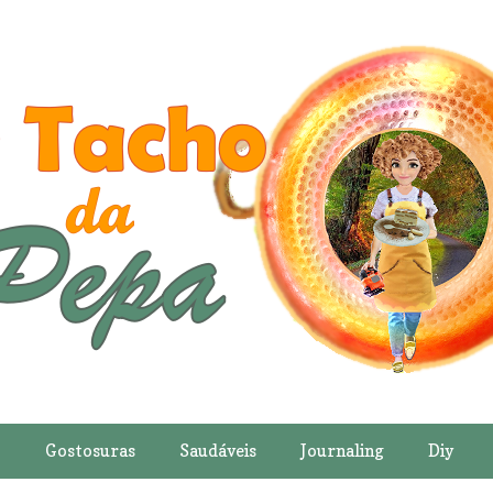
o
Gostosuras
Saudáveis
Journaling
Diy