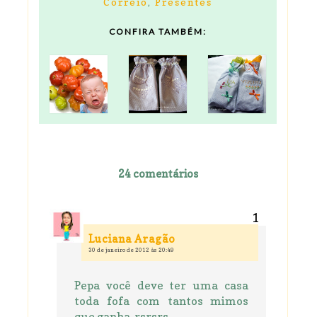
Correio
,
Presentes
CONFIRA TAMBÉM:
24 comentários
Luciana Aragão
30 de janeiro de 2012 às 20:49
Pepa você deve ter uma casa
toda fofa com tantos mimos
que ganha. rsrsrs