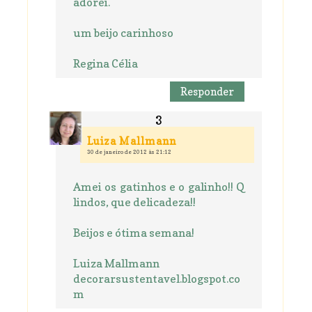
adorei.
um beijo carinhoso
Regina Célia
Responder
Luiza Mallmann
30 de janeiro de 2012 às 21:12
Amei os gatinhos e o galinho!! Q
lindos, que delicadeza!!
Beijos e ótima semana!
Luiza Mallmann
decorarsustentavel.blogspot.co
m