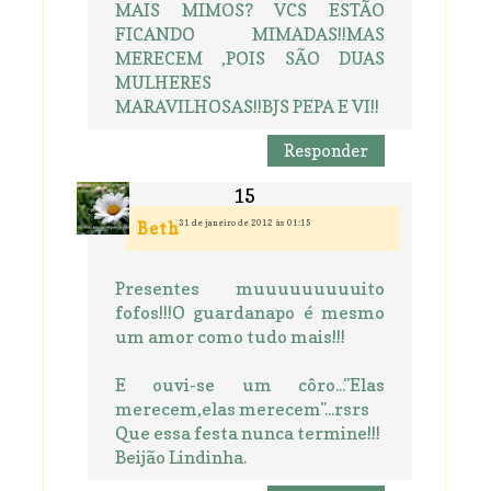
MAIS MIMOS? VCS ESTÃO
FICANDO MIMADAS!!MAS
MERECEM ,POIS SÃO DUAS
MULHERES
MARAVILHOSAS!!BJS PEPA E VI!!
Responder
31 de janeiro de 2012 às 01:15
Beth
Presentes muuuuuuuuuito
fofos!!!O guardanapo é mesmo
um amor como tudo mais!!!
E ouvi-se um côro..."Elas
merecem,elas merecem"...rsrs
Que essa festa nunca termine!!!
Beijão Lindinha.