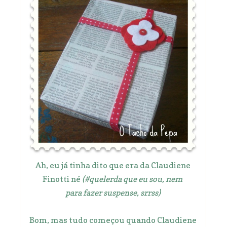
Ah, eu já tinha dito que era da Claudiene
Finotti né
(#quelerda que eu sou, nem
para fazer suspense, srrss)
Bom, mas tudo começou quando Claudiene