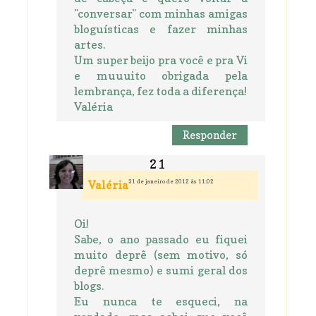
"conversar" com minhas amigas
bloguísticas e fazer minhas
artes.
Um super beijo pra você e pra Vi
e muuuito obrigada pela
lembrança, fez toda a diferença!
Valéria
Responder
31 de janeiro de 2012 às 11:02
Valéria
Oi!
Sabe, o ano passado eu fiquei
muito deprê (sem motivo, só
deprê mesmo) e sumi geral dos
blogs.
Eu nunca te esqueci, na