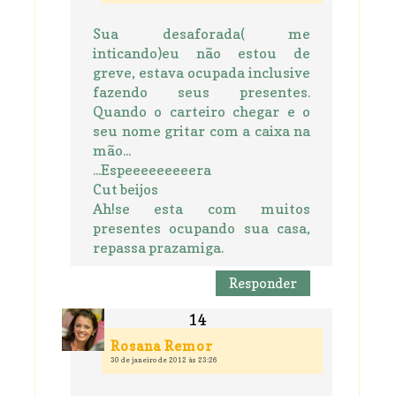
Sua desaforada( me
inticando)eu não estou de
greve, estava ocupada inclusive
fazendo seus presentes.
Quando o carteiro chegar e o
seu nome gritar com a caixa na
mão...
...Espeeeeeeeeera
Cut beijos
Ah!se esta com muitos
presentes ocupando sua casa,
repassa prazamiga.
Responder
Rosana Remor
30 de janeiro de 2012 às 23:26