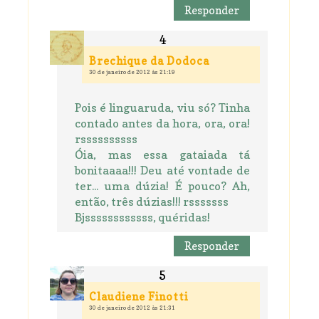
Responder
Brechique da Dodoca
30 de janeiro de 2012 às 21:19
Pois é linguaruda, viu só? Tinha
contado antes da hora, ora, ora!
rssssssssss
Óia, mas essa gataiada tá
bonitaaaa!!! Deu até vontade de
ter... uma dúzia! É pouco? Ah,
então, três dúzias!!! rsssssss
Bjssssssssssss, quéridas!
Responder
Claudiene Finotti
30 de janeiro de 2012 às 21:31