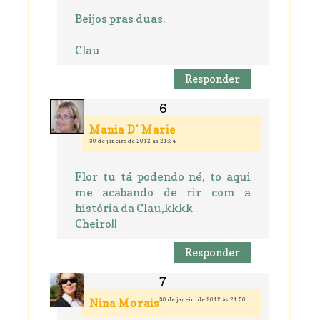
Beijos pras duas.
Clau
Responder
Mania D' Marie
30 de janeiro de 2012 às 21:34
Flor tu tá podendo né, to aqui
me acabando de rir com a
história da Clau,kkkk
Cheiro!!
Responder
30 de janeiro de 2012 às 21:56
Nina Morais