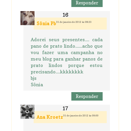
Responder
31 de janeiro de 2012 às 08:23
Sônia Pb
Adorei seus presentes..... cada
pano de prato lindo........acho que
vou fazer uma campanha no
meu blog para ganhar panos de
prato lindos porque estou
precisando.....kkkkkkkk
bjs
Sônia
Responder
31 de janeiro de 2012 às 09:00
Ana Kroetz