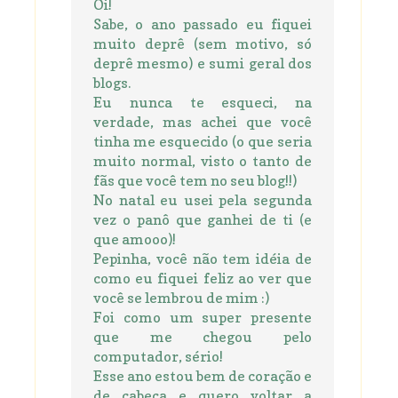
Oi!
Sabe, o ano passado eu fiquei
muito deprê (sem motivo, só
deprê mesmo) e sumi geral dos
blogs.
Eu nunca te esqueci, na
verdade, mas achei que você
tinha me esquecido (o que seria
muito normal, visto o tanto de
fãs que você tem no seu blog!!)
No natal eu usei pela segunda
vez o panô que ganhei de ti (e
que amooo)!
Pepinha, você não tem idéia de
como eu fiquei feliz ao ver que
você se lembrou de mim :)
Foi como um super presente
que me chegou pelo
computador, sério!
Esse ano estou bem de coração e
de cabeça e quero voltar a