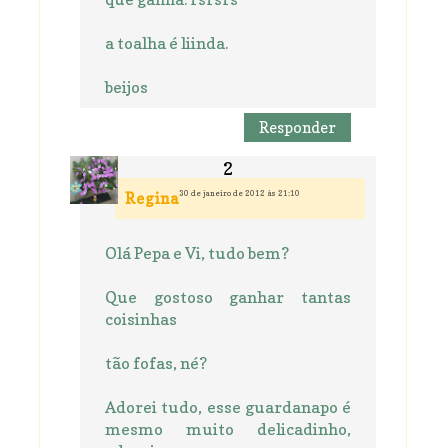
a toalha é liinda.
beijos
Responder
30 de janeiro de 2012 às 21:10
Regina
Olá Pepa e Vi, tudo bem?
Que gostoso ganhar tantas
coisinhas
tão fofas, né?
Adorei tudo, esse guardanapo é
mesmo muito delicadinho,