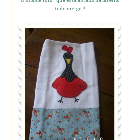
O móbile fofo... que está ao lado da lareira
todo meigo !!