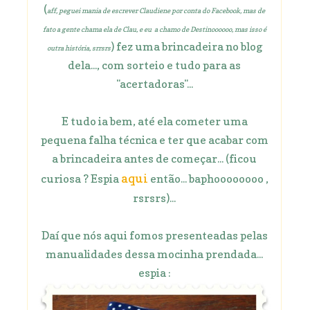
(
aff, peguei mania de escrever Claudiene por conta do Facebook, mas de
fato a gente chama ela de Clau, e eu a chamo de Destinoooooo, mas isso é
) fez uma brincadeira no blog
outra história, srrsrs
dela..., com sorteio e tudo para as
"acertadoras"...
E tudo ia bem, até ela cometer uma
pequena falha técnica e ter que acabar com
a brincadeira antes de começar... (ficou
aqui
curiosa ? Espia
então... baphoooooooo ,
rsrsrs)...
Daí que nós aqui fomos presenteadas pelas
manualidades dessa mocinha prendada...
espia :