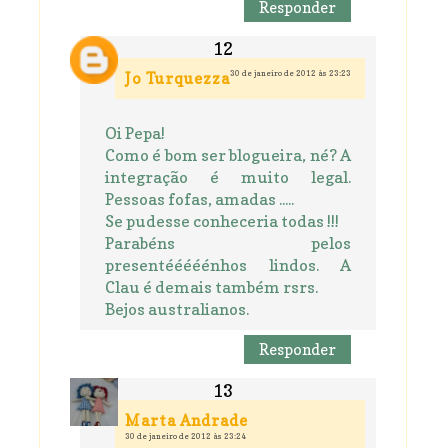
Responder
30 de janeiro de 2012 às 23:23
Jo Turquezza
Oi Pepa!
Como é bom ser blogueira, né? A
integração é muito legal.
Pessoas fofas, amadas .....
Se pudesse conheceria todas !!!
Parabéns pelos
presentééééénhos lindos. A
Clau é demais também rsrs.
Bejos australianos.
Responder
Marta Andrade
30 de janeiro de 2012 às 23:24