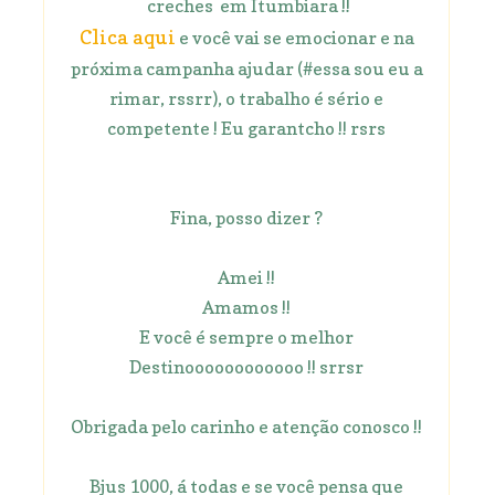
creches em Itumbiara !!
Clica aqui
e você vai se emocionar e na
próxima campanha ajudar (#essa sou eu a
rimar, rssrr), o trabalho é sério e
competente ! Eu garantcho !! rsrs
Fina, posso dizer ?
Amei !!
Amamos !!
E você é sempre o melhor
Destinoooooooooooo !! srrsr
Obrigada pelo carinho e atenção conosco !!
Bjus 1000, á todas e se você pensa que