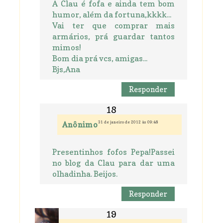
A Clau é fofa e ainda tem bom
humor, além da fortuna,kkkk...
Vai ter que comprar mais
armários, prá guardar tantos
mimos!
Bom dia prá vcs, amigas...
Bjs,Ana
Responder
31 de janeiro de 2012 às 09:48
Anônimo
Presentinhos fofos Pepa!Passei
no blog da Clau para dar uma
olhadinha. Beijos.
Responder