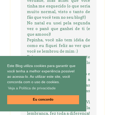
verdade, mas achei que você
tinha me esquecido (o que seria
muito normal, visto o tanto de
fãs que você tem no seu blog!!)
No natal eu usei pela segunda
vez o panô que ganhei de ti (e
que amooo)!
Pepinha, você não tem idéia de
como eu fiquei feliz ao ver que
você se lembrou de mim :)
Foi como um super presente
que me chegou pelo
Este Blog utiliza cookies para garantir que
computador, sério!
você tenha a melhor experiência possivel
Esse ano estou bem de coração e
ao acessa-lo. Ao utilizar este site, você
de cabeça e quero voltar a
concorda com o uso de cookies.
"conversar" com minhas amigas
Veja a Política de privacidade
bloguísticas e fazer minhas
artes.
Eu concordo
Um super beijo pra você e pra Vi
e muuuito obrigada pela
lembrança, fez toda a diferença!