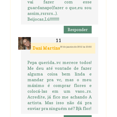
vai fazer com esse
guardanapo(fazer o que,eu sou
assim,rsrsrs...).
Beijocas,Lú!!!!!!!!!
Responder
30 de janeiro de 2012 às 23:02
Dani Martins
Pepa querida...vc merece todos!
Me deu até vontade de fazer
alguma coisa bem linda e
mandar pra vc, mas o meu
máximo é comprar flores e
colocá-las em um vaso...rs.
Acredite, já fico me achando A
artista. Mas isso não dá pra
enviar pra ninguém né? Bjk flor!