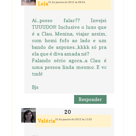
31 de janeiro de 2012 às 09:54
Lola
Ai...posso falar?? Invejei
TUUUDO!!! Inclusive o luxo que
é a Clau. Menina, viajar assim,
com homi fofo ao lado e um
bando de aspones...kkkk só pra
ela que é diva amada né?
Falando sério agora...a Clau é
uma pessoa linda mesmo. E vc
tmb!
Bjs
Responder
31 de janeiro de 2012 às 11:02
Valéria