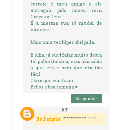
correio é meu amigo e ele
entregou pelo nome, rsrs.
Graças a Deus!
É a mesma rua só mudei de
número.
Mais uma vez hiper obrigada.
E olha, já ouvi falar muito desta
tal palha italiana, mas não sabia
o que era e nem que era tão
fácil.
Claro que vou fazer.
Beijos e boa semana ♥
Responder
21 de novembro de 2011 às 15:32
Re Batista