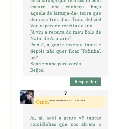
Essa laranja que fica assim bem
escura não conheço. Faço
aquela de laranja-da- terra que
demora três dias. Tudo delícia!
Vou esperar a receita da sua.
Já viu a receita do meu Bolo de
Natal de Armário?
Pois é, a gente inventa tanto e
depois não quer ficar "fofinha",
né?
Boa semana para vocês.
Beijos.
Responder
20 de novembro de 2011 às 20:40
Carol
Ai, ai, aqui a gente vê tantas
comidinhas que nos abrem o