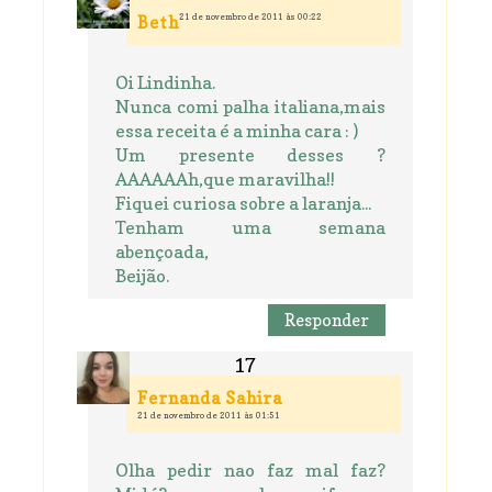
21 de novembro de 2011 às 00:22
Beth
Oi Lindinha.
Nunca comi palha italiana,mais
essa receita é a minha cara : )
Um presente desses ?
AAAAAAh,que maravilha!!
Fiquei curiosa sobre a laranja...
Tenham uma semana
abençoada,
Beijão.
Responder
Fernanda Sahira
21 de novembro de 2011 às 01:51
Olha pedir nao faz mal faz?