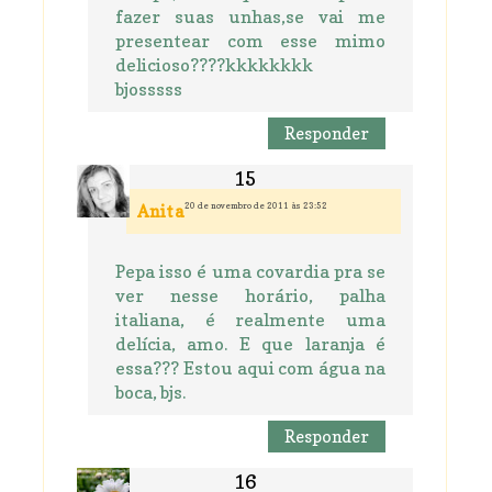
fazer suas unhas,se vai me
presentear com esse mimo
delicioso????kkkkkkkk
bjosssss
Responder
20 de novembro de 2011 às 23:52
Anita
Pepa isso é uma covardia pra se
ver nesse horário, palha
italiana, é realmente uma
delícia, amo. E que laranja é
essa??? Estou aqui com água na
boca, bjs.
Responder