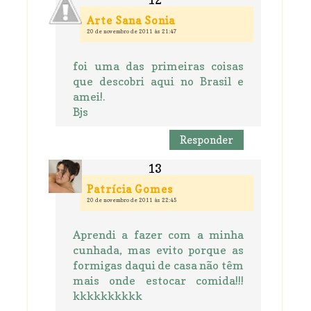
Arte Sana Sonia
20 de novembro de 2011 às 21:47
foi uma das primeiras coisas
que descobri aqui no Brasil e
amei!.
Bjs
Responder
Patrícia Gomes
20 de novembro de 2011 às 22:45
Aprendi a fazer com a minha
cunhada, mas evito porque as
formigas daqui de casa não têm
mais onde estocar comida!!!
kkkkkkkkkk