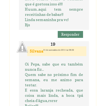
que é gostosa isso é!!!
Huum..aqui tem sempre
receitinhas de babar!!
Linda semaninha pra vc!
Bjs
Responder
21 de novembro de 2011 às 08:59
Silvana
Oi Pepa, sabe que eu também
nunca fiz...
Quem sabe no próximo fim de
semana, eu me animo para
testar.
E essa laranja recheada, que
coisa mais linda, a boca tpá
cheia d'água,rsrsr
Beijos!!!