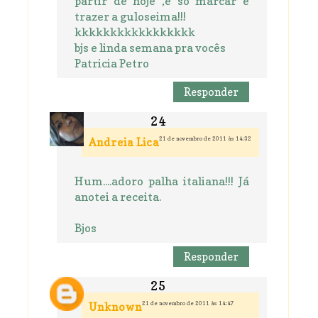
partir de hoje ,é só marcar e
trazer a guloseima!!!
kkkkkkkkkkkkkkkkk
bjs e linda semana pra vocês
Patricia Petro
Responder
21 de novembro de 2011 às 14:32
Andreia Lica
Hum....adoro palha italiana!!! Já
anotei a receita.
Bjos
Responder
21 de novembro de 2011 às 14:47
Unknown