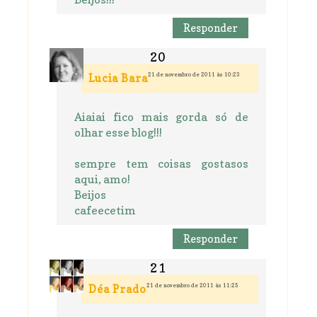
Responder
21 de novembro de 2011 às 10:23
Lucia Bara
Aiaiai fico mais gorda só de
olhar esse blog!!!
sempre tem coisas gostasos
aqui, amo!
Beijos
cafeecetim
Responder
21 de novembro de 2011 às 11:25
Déa Prado