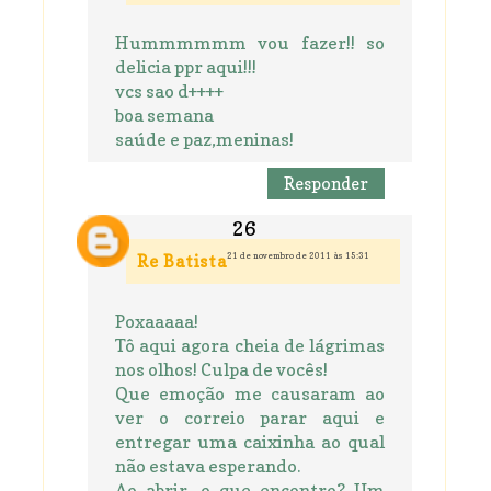
Hummmmmm vou fazer!! so
delicia ppr aqui!!!
vcs sao d++++
boa semana
saúde e paz,meninas!
Responder
21 de novembro de 2011 às 15:31
Re Batista
Poxaaaaa!
Tô aqui agora cheia de lágrimas
nos olhos! Culpa de vocês!
Que emoção me causaram ao
ver o correio parar aqui e
entregar uma caixinha ao qual
não estava esperando.
Ao abrir, o que encontro? Um