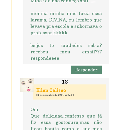
Midá? eu nao conheço snif........
menina minha mae fazia essa
laranja, DIVINA, eu lembro que
levava pra escola e subornava o
professor kkkkk
beijos to saudades sabia?
recebeu meu email???
respondeeee
Responder
Ellen Caliseo
21 de novembro de 2011 às 07:33
Oiii
Que deliciaaa..confesso que já
fiz essa gostosura,mas não
ficou bonita como a sua..mas