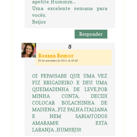
apetite. Hummm...
Uma excelente semana para
vocês.
Beijos
Responder
Rosana Remor
20 de novembro de 2011 às 20:40
OI PEPA!!SABE QUE UMA VEZ
FIZ BRIGADEIRO E DEU UMA
QUEIMADINHA DE LEVE,POR
MINHA CONTA, DECIDI
COLOCAR BOLACHINHA DE
MAISENA...FIZ PALHA ITALIANA
E NEM SABIA!TODOS
AMARAM!E ESTA
LARANJA...HUM!!BJS!!