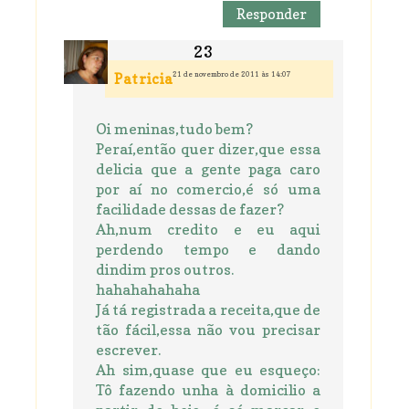
Responder
21 de novembro de 2011 às 14:07
Patricia
Oi meninas,tudo bem?
Peraí,então quer dizer,que essa
delicia que a gente paga caro
por aí no comercio,é só uma
facilidade dessas de fazer?
Ah,num credito e eu aqui
perdendo tempo e dando
dindim pros outros.
hahahahahaha
Já tá registrada a receita,que de
tão fácil,essa não vou precisar
escrever.
Ah sim,quase que eu esqueço:
Tô fazendo unha à domicilio a