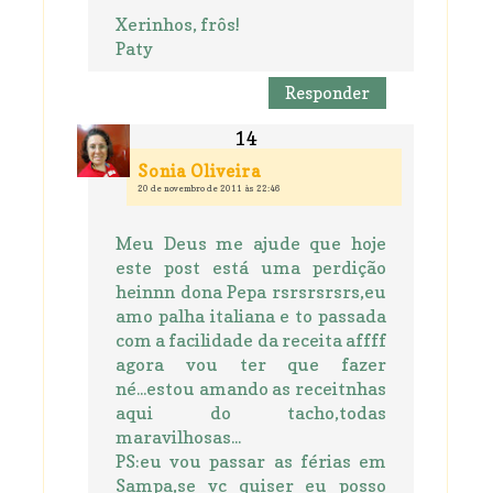
Xerinhos, frôs!
Paty
Responder
Sonia Oliveira
20 de novembro de 2011 às 22:46
Meu Deus me ajude que hoje
este post está uma perdição
heinnn dona Pepa rsrsrsrsrs,eu
amo palha italiana e to passada
com a facilidade da receita affff
agora vou ter que fazer
né...estou amando as receitnhas
aqui do tacho,todas
maravilhosas...
PS:eu vou passar as férias em
Sampa,se vc quiser eu posso