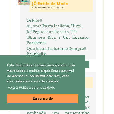
JÔ Estilo de Moda
21 de novembro de 2011 às 16:06
Oi Flor!!
Ai, Amo Pasta Italiana, Hum...
Ja´Peguei sua Receita, Tá!!
Olha seu Blog é Um Encanto,
Parabéns!!
Que Jesus Te ilumine Sempre!!
Bejinho!!♥
Responder
Este Blog utiliza cookies para garantir que
você tenha a melhor experiência possivel
ao acessa-lo. Ao utilizar este site, você
concorda com o uso de cookies.
21 de novembro de 2011 às 16:36
Gaby
Veja a Política de privacidade
Eu amo palha italiana, um doce
Eu concordo
tão simples mas tão gostosinho,
quem não ia ficar feliz
ganhando um presentinho