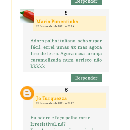
Responder
Maria Pimentinha
20 de novembro de 2011 às 20:34
Adoro palha italiana, acho super
fácil, errei umas 4x mas agora
tiro de letra. Agora essa laranja
caramelizada num arrisco não
kkkkk
Responder
Jo Turquezza
20 de novembro de 2011 às 20:37
Eu adoro e faço palha rsrsr
Irresistível, né?