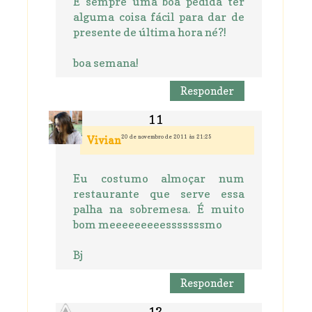
É sempre uma boa pedida ter
alguma coisa fácil para dar de
presente de última hora né?!
boa semana!
Responder
20 de novembro de 2011 às 21:25
Vivian
Eu costumo almoçar num
restaurante que serve essa
palha na sobremesa. É muito
bom meeeeeeeeesssssssmo
Bj
Responder