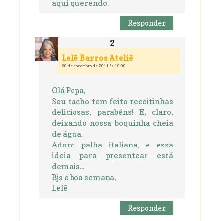
aqui querendo.
Responder
Lelê Barros Ateliê
20 de novembro de 2011 às 19:00
Olá Pepa,
Seu tacho tem feito receitinhas
deliciosas, parabéns! E, claro,
deixando nossa boquinha cheia
de água.
Adoro palha italiana, e essa
ideia para presentear está
demais...
Bjs e boa semana,
Lelê
Responder