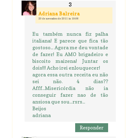
Adriana Balreira
20 de novembro de 2011 às 19:06
Eu também nunca fiz palha
italiana! E parece que fica tão
gostoso... Agora me deu vontade
de fazer! Eu AMO brigadeiro e
biscoito maizena! Juntar os
dois!!! Acho irei enlouquecer!
agora essa outra receita eu não
sei não. 4 dias??
Afff...Misericórdia não ia
conseguir fazer nao de tão
ansiosa que sou...rsrs...
Beijos
adriana
Responder