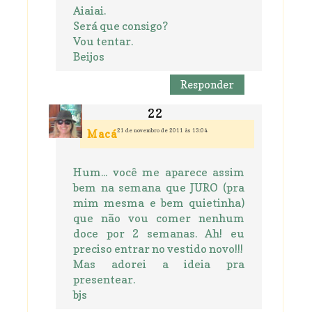
Aiaiai.
Será que consigo?
Vou tentar.
Beijos
Responder
21 de novembro de 2011 às 13:04
Macá
Hum... você me aparece assim
bem na semana que JURO (pra
mim mesma e bem quietinha)
que não vou comer nenhum
doce por 2 semanas. Ah! eu
preciso entrar no vestido novo!!!
Mas adorei a ideia pra
presentear.
bjs