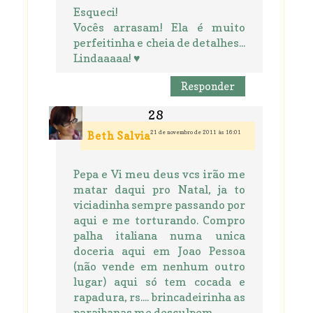
Esqueci!
Vocês arrasam! Ela é muito
perfeitinha e cheia de detalhes...
Lindaaaaa! ♥
Responder
21 de novembro de 2011 às 16:01
Beth Salvia
Pepa e Vi meu deus vcs irão me
matar daqui pro Natal, ja to
viciadinha sempre passando por
aqui e me torturando. Compro
palha italiana numa unica
doceria aqui em Joao Pessoa
(não vende em nenhum outro
lugar) aqui só tem cocada e
rapadura, rs.... brincadeirinha as
paraibanas me desculpem.