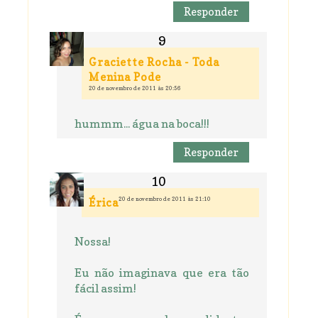
Responder
Graciette Rocha - Toda
Menina Pode
20 de novembro de 2011 às 20:56
hummm... água na boca!!!
Responder
20 de novembro de 2011 às 21:10
Érica
Nossa!
Eu não imaginava que era tão
fácil assim!