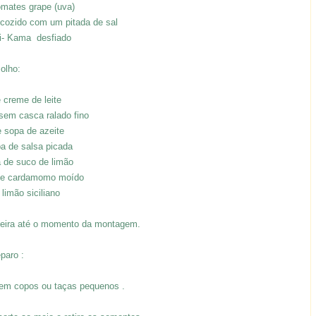
omates grape (uva)
 cozido com um pitada de sal
ni- Kama desfiado
olho:
e creme de leite
sem casca ralado fino
e sopa de azeite
pa de salsa picada
á de suco de limão
 de cardamomo moído
limão siciliano
adeira até o momento da montagem.
paro :
 em copos ou taças pequenos .