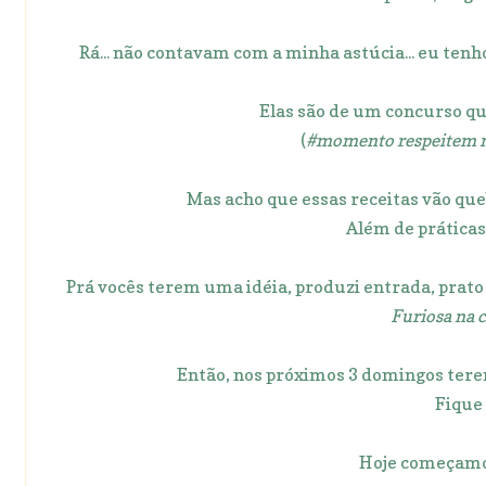
Rá... não contavam com a minha astúcia... eu tenh
Elas são de um concurso que
(
#momento respeitem mi
Mas acho que essas receitas vão que
Além de práticas
Prá vocês terem uma idéia, produzi entrada, prato
Furiosa na c
Então, nos próximos 3 domingos terem
Fique 
Hoje começamos