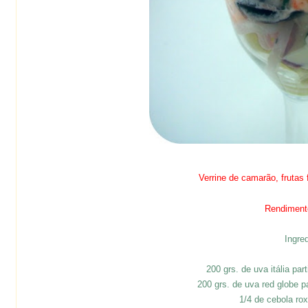
Verrine de camarão, frutas
Rendiment
Ingre
200 grs. de uva itália p
200 grs. de uva red globe 
1/4 de cebola ro