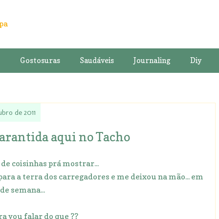
o
Gostosuras
Saudáveis
Journaling
Diy
ubro de 2011
garantida aqui no Tacho
de coisinhas prá mostrar...
 para a terra dos carregadores e me deixou na mão... em
 de semana...
ra vou falar do que ??