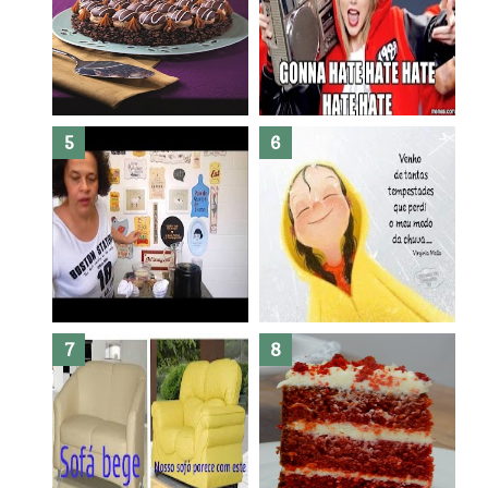
Banheiro novo por menos de
R$300,00 ?? E sem quebra
quebra ??( Editado)
Posso congelar bolo ??
Dez bolos pra fazer antes de
morrer !
Haters, como surgiram?