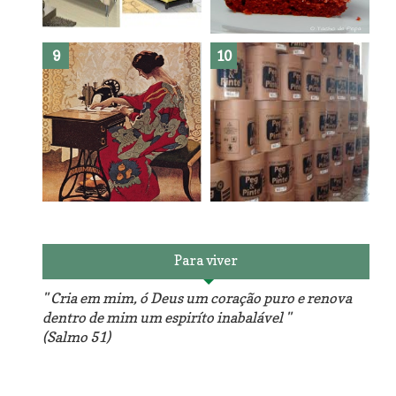
Como fazer leites vegetais ?
O medo que habita em nós.
Reforma do sofá, agora é
em patchwork!
The Red Velvet !!! O Perfeito
Para viver
" Cria em mim, ó Deus um coração puro e renova
dentro de mim um espiríto inabalável "
(Salmo 51)
Luminárias recicladas e o
O dia que aprendi a costurar.
lado positivo da internet.