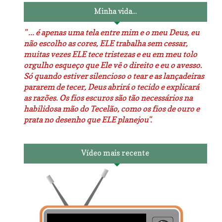
Minha vida...
" ... é apenas uma tela entre mim e o meu Deus, eu
não escolho as cores, ELE trabalha sem cessar,
muitas vezes ELE tece tristezas e eu em meu tolo
orgulho esqueço que Ele vê o direito e eu o avesso.
Só quando estiver silencioso o tear e as lançadeiras
pararem de tecer, Deus abrirá o tecido e explicará
as razões. Os fios escuros são tão necessários na
habilidosa mão do Tecelão, como os fios de ouro e
prata no desenho que ELE planejou".
Vídeo mais recente