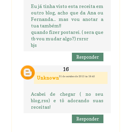
Eu já tinha visto esta receita em
outro blog, acho que da Ana ou
Fernanda... mas vou anotar a
tua também!!
quando fizer postarei. ( sera que
tb vou mudar algo?) rsrsr
bjs
Responder
31 de outubro de 2013 às 19:45
Unknown
Acabei de chegar ( no seu
blog,rss) e tô adorando suas
receitas!
Responder