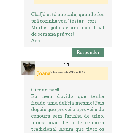
Oba!Já está anotado, quando for
prá cozinha vou "testar"...rsrs
Muitos bjnhos e um lindo final
de semana prá vcs!
Ana
Responder
1 de outubro de 2011 às 11:09
Joana
Oi meninas!!!!
Eu nem duvido que tenha
ficado uma delícia mesmo! Pois
depois que provei e aprovei o de
cenoura sem farinha de trigo,
nunca mais fiz o de cenoura
tradicional. Assim que tiver os