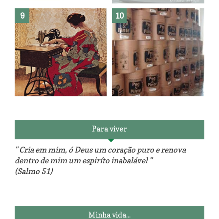
Como fazer leites vegetais ?
O medo que habita em nós.
Reforma do sofá, agora é em
patchwork!
The Red Velvet !!! O Perfeito
Para viver
" Cria em mim, ó Deus um coração puro e renova
dentro de mim um espiríto inabalável "
(Salmo 51)
Luminárias recicladas e o lado
O dia que aprendi a costurar.
positivo da internet.
Minha vida...