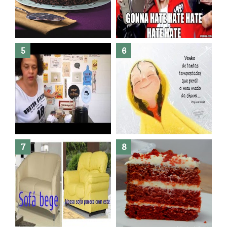
Banheiro novo por menos de
R$300,00 ?? E sem quebra
quebra ??( Editado)
Posso congelar bolo ??
Dez bolos pra fazer antes de
morrer !
Haters, como surgiram?