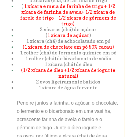
3 xícaras (chá) de
farinha de trigo
(
1 xícara e meia de farinha de trigo + 1/2
xícara de farinha de aveia+ 1/2 xícara de
farelo de trigo + 1/2 xícara de gérmem de
trigo)
2 xícaras (chá) de
açúcar
(
1 xícara de açúcar
)
1 xícara (chá) de achocolatado em pó
(1 xícara de chocolate em pó 50% cacau)
1 colher (chá) de
fermento químico em pó
1 colher (chá) de
bicarbonato de sódio
1 xícara (chá) de
óleo
(1/2 xícara de óleo +1/2 xícara de iogurte
natural)
2
ovos
ligeiramente batidos
1 xícara de água fervente
Peneire juntos a farinha, o açúcar, o chocolate,
o fermento e o bicarbonato em uma vasilha,
acrescente farinha de aveia o farelo e o
gérmem de trigo. Junte o óleo,iogurte e
os ovos, por último a xícara (chá) de água