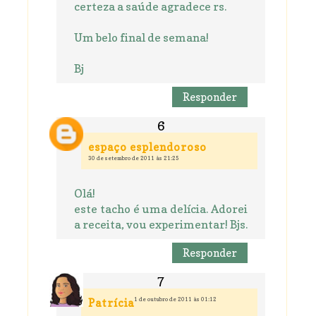
certeza a saúde agradece rs.
Um belo final de semana!
Bj
Responder
espaço esplendoroso
30 de setembro de 2011 às 21:25
Olá!
este tacho é uma delícia. Adorei
a receita, vou experimentar! Bjs.
Responder
1 de outubro de 2011 às 01:12
Patrícia