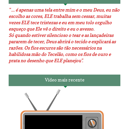
" ... é apenas uma tela entre mim e o meu Deus, eu não
escolho as cores, ELE trabalha sem cessar, muitas
vezes ELE tece tristezas e eu em meu tolo orgulho
esqueço que Ele vê o direito e eu o avesso.
Só quando estiver silencioso o tear e as lançadeiras
pararem de tecer, Deus abrirá o tecido e explicará as
razões. Os fios escuros são tão necessários na
habilidosa mão do Tecelão, como os fios de ouro e
prata no desenho que ELE planejou".
Vídeo mais recente