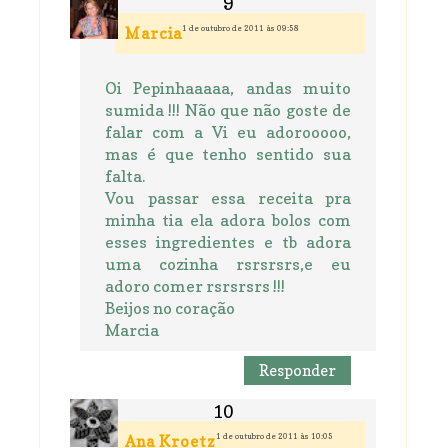
1 de outubro de 2011 às 09:58
Marcia
Oi Pepinhaaaaa, andas muito
sumida !!! Não que não goste de
falar com a Vi eu adorooooo,
mas é que tenho sentido sua
falta.
Vou passar essa receita pra
minha tia ela adora bolos com
esses ingredientes e tb adora
uma cozinha rsrsrsrs,e eu
adoro comer rsrsrsrs !!!
Beijos no coração
Marcia
Responder
1 de outubro de 2011 às 10:05
Ana Kroetz