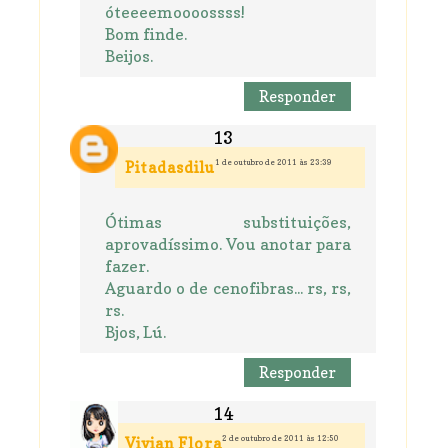
óteeeemoooossss!
Bom finde.
Beijos.
Responder
1 de outubro de 2011 às 23:39
Pitadasdilu
Ótimas substituições,
aprovadíssimo. Vou anotar para
fazer.
Aguardo o de cenofibras... rs, rs,
rs.
Bjos, Lú.
Responder
2 de outubro de 2011 às 12:50
Vivian Flora