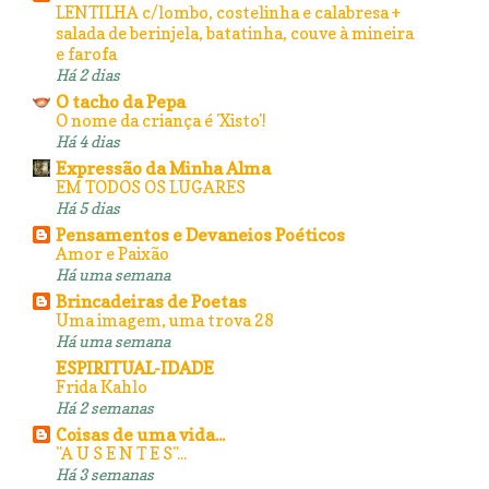
LENTILHA c/lombo, costelinha e calabresa +
salada de berinjela, batatinha, couve à mineira
e farofa
Há 2 dias
O tacho da Pepa
O nome da criança é 'Xisto'!
Há 4 dias
Expressão da Minha Alma
EM TODOS OS LUGARES
Há 5 dias
Pensamentos e Devaneios Poéticos
Amor e Paixão
Há uma semana
Brincadeiras de Poetas
Uma imagem, uma trova 28
Há uma semana
ESPIRITUAL-IDADE
Frida Kahlo
Há 2 semanas
Coisas de uma vida...
"A U S E N T E S"...
Há 3 semanas