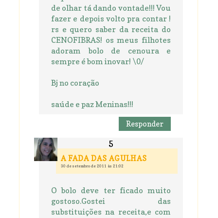
de olhar tá dando vontade!!! Vou
fazer e depois volto pra contar !
rs e quero saber da receita do
CENOFIBRAS! os meus filhotes
adoram bolo de cenoura e
sempre é bom inovar! \0/
Bj no coração
saúde e paz Meninas!!!
Responder
A FADA DAS AGULHAS
30 de setembro de 2011 às 21:02
O bolo deve ter ficado muito
gostoso.Gostei das
substituições na receita,e com