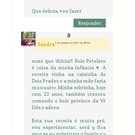
Que delicia, vou fazer
Responder
1 de outubro de 2011 às 08:34
Sandra
mais que 'dilícia'!! Bolo Peteleco
é coisa da minha infância ♥ A
receita vinha na caixinha do
Dois Frades e a minha mãe fazia
muuuuito. Minha sobrinha, hoje
com 23 anos, também cresceu
comendo o bolo peteleco da Vó
Ilda e adora.
Esta sua receita é muito pró,
vou experimentar, será q fica
seco se eu substituir o farelo e o