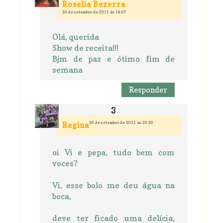
Roselia Bezerra
30 de setembro de 2011 às 19:07
Olá, querida
Show de receita!!!
Bjm de paz e ótimo fim de
semana
Responder
30 de setembro de 2011 às 20:30
Regina
oi Vi e pepa, tudo bem com
voces?
Vi, esse bolo me deu água na
boca,
deve ter ficado uma delícia,