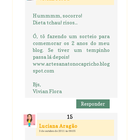
Hummmm, socorro!
Dieta tchau! risos...
Ó, tô fazendo um sorteio para
comemorar os 2 anos do meu
blog. Se tiver um tempinho
passa lá depois!
www.artesanatonocapricho.blog
spot.com
Bjs,
Vivian Flora
Responder
Luciana Aragão
3 de outubro de 2011 às 09:05