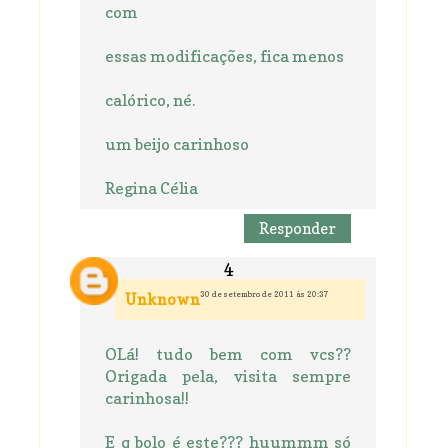
com
essas modificações, fica menos
calórico, né.
um beijo carinhoso
Regina Célia
Responder
30 de setembro de 2011 às 20:37
Unknown
OLá! tudo bem com vcs??
Origada pela, visita sempre
carinhosa!!
E q bolo é este??? huummm só