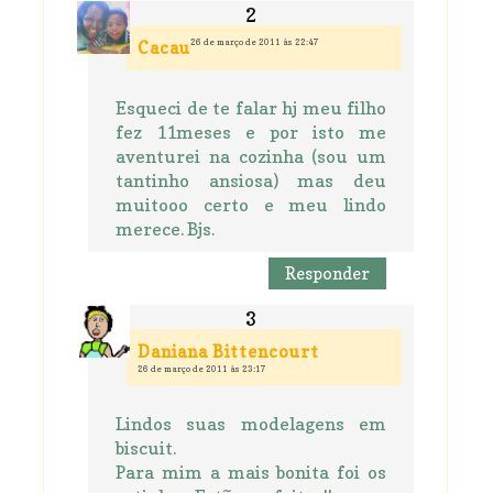
26 de março de 2011 às 22:47
Cacau
Esqueci de te falar hj meu filho
fez 11meses e por isto me
aventurei na cozinha (sou um
tantinho ansiosa) mas deu
muitooo certo e meu lindo
merece. Bjs.
Responder
Daniana Bittencourt
26 de março de 2011 às 23:17
Lindos suas modelagens em
biscuit.
Para mim a mais bonita foi os