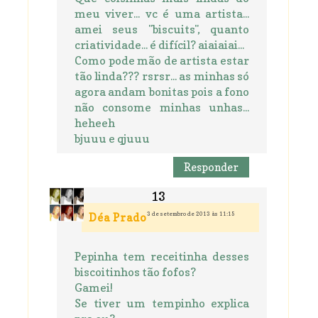
meu viver... vc é uma artista...
amei seus "biscuits", quanto
criatividade... é difícil? aiaiaiai...
Como pode mão de artista estar
tão linda??? rsrsr... as minhas só
agora andam bonitas pois a fono
não consome minhas unhas...
heheeh
bjuuu e qjuuu
Responder
3 de setembro de 2013 às 11:15
Déa Prado
Pepinha tem receitinha desses
biscoitinhos tão fofos?
Gamei!
Se tiver um tempinho explica