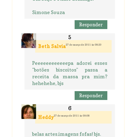
Simone Souza
Responder
27 de março de 2011 às 08:20
Beth Salvia
Peeeeeeeeeeeepa adorei esses
"botões biscoitos" passa a
receita da massa pra mim?
hehehehe, bjs
Responder
27 de março de 2011 às 09:08
Heddy
belas artes.imagens fofas! bjs.