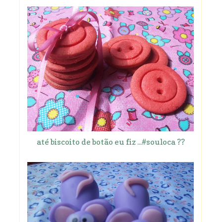
até biscoito de botão eu fiz ...#souloca ??