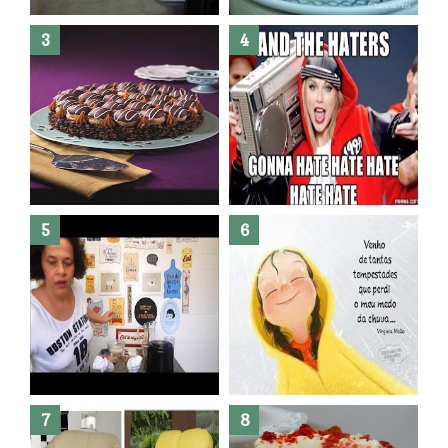
Banheiro novo por menos de
R$300,00 ?? E sem quebra
quebra ??( Editado)
Posso congelar bolo ??
Dez bolos pra fazer antes de
morrer !
Haters, como surgiram?