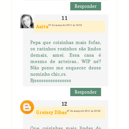
Responder
27 de março de 2011 às 16:52
Anita
Pepa que coisinhas mais fofas,
os ratinhos roxinhos são lindos
demais, amei. Essa casa é
mesmo de arteiras... WIP né?
Não posso me esquecer desse
nominho chic,rs.
Bjssssssssssssssss
Responder
27 de março de 2011 às 20:59
Greissy Dibas
Que coisinhas mais lindas do