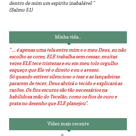
dentro de mim um espiríto inabalável "
(Salmo 51)
Luminárias recicladas e o lado
O dia que aprendi a costurar.
positivo da internet.
Minha vida...
" ... é apenas uma tela entre mim e o meu Deus, eu não
escolho as cores, ELE trabalha sem cessar, muitas
vezes ELE tece tristezas e eu em meu tolo orgulho
esqueço que Ele vê o direito e eu o avesso.
Só quando estiver silencioso o tear e as lançadeiras
pararem de tecer, Deus abrirá o tecido e explicará as
razões. Os fios escuros são tão necessários na
habilidosa mão do Tecelão, como os fios de ouro e
prata no desenho que ELE planejou".
Vídeo mais recente