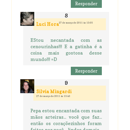
Responder
27 de março de 2011 às 13:05
Luci Hora
EStou necantada com as
cenourinhas!!! E a gatinha é a
coisa mais gostosa desse
mundo!!! =D
Responder
Silvia Mingardi
27 de março de 2011 às 13:43
Pepa estou encantada com suas
mãos arteiras... você que faz...
então os coraçõezinhos foram
feitos por você... lindos demais...