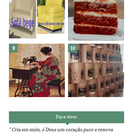
Como fazer leites vegetais ?
O medo que habita em nós.
Reforma do sofá, agora é em
patchwork!
The Red Velvet !!! O Perfeito
Para viver
" Cria em mim, ó Deus um coração puro e renova