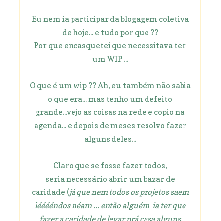
Eu nem ia participar da blogagem coletiva
de hoje... e tudo por que ??
Por que encasquetei que necessitava ter
um WIP ...
O que é um wip ?? Ah, eu também não sabia
o que era... mas tenho um defeito
grande...vejo as coisas na rede e copio na
agenda... e depois de meses resolvo fazer
alguns deles...
Claro que se fosse fazer todos,
seria necessário abrir um bazar de
caridade (
já que nem todos os projetos saem
lééééndos néam ... então alguém ia ter que
fazer a caridade de levar prá casa alguns