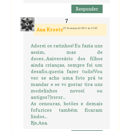
Responder
27 de março de 2011 às 11:50
Ana Kroetz
Adorei os ratinhos! Eu fazia uns
assim, mas de
doces...Aniversário dos filhos
ainda crianças, sempre foi um
desafio,queria fazer tudo!Vou
ver se acho uma foto prá te
mandar e se vc gostar tira uns
modelinhos novos( ou
antigos?)rsrsr...
As cenouras, botões e demais
fofurices também ficaram
lindos...
Bjs,Ana.