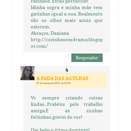
ratinhos. Estão perfeitos!!
Minha sogra e minha mãe tem
gatinhas igual a sua. Realmente
são os olhos mais azuis que
existem.
Abraços, Daniana
http://cozinhasemdrama.blogsp
ot.com/
Responder
A FADA DAS AGULHAS
27 de março de 2011 às 03:55
Vc sempre criando coisas
lindas...Prabéns pelo trabalho
amiga.E as zunhas
feitinhas,gostei de ver!
Um beijo e ótimo domingo!