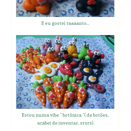
E eu gostei taaaanto...
Estou numa vibe " botônica "( de botões,
acabei de inventar, srsrs)