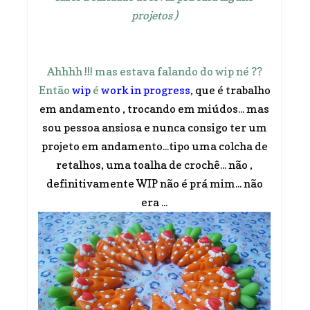
projetos )
Ahhhh !!! mas estava falando do wip né ??
Então
wip
é
work in progress,
que é trabalho
em andamento , trocando em miúdos... mas
sou pessoa ansiosa e nunca consigo ter um
projeto em andamento...tipo uma colcha de
retalhos, uma toalha de crochê... não ,
definitivamente WIP não é prá mim... não
era ...