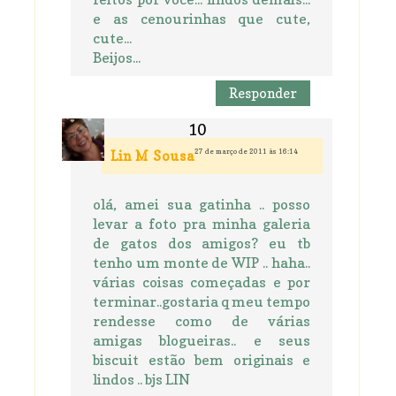
e as cenourinhas que cute,
cute...
Beijos...
Responder
27 de março de 2011 às 16:14
Lin M Sousa
olá, amei sua gatinha .. posso
levar a foto pra minha galeria
de gatos dos amigos? eu tb
tenho um monte de WIP .. haha..
várias coisas começadas e por
terminar..gostaria q meu tempo
rendesse como de várias
amigas blogueiras.. e seus
biscuit estão bem originais e
lindos .. bjs LIN