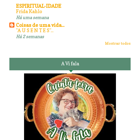
ESPIRITUAL-IDADE
Frida Kahlo
Há uma semana
Coisas de uma vida...
"A U S E N T E S"...
Há 2 semanas
Mostrar todos
A Vi fala