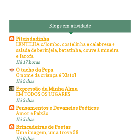
Blogs em atividade
Piteisdadinha
LENTILHA c/lombo, costelinha e calabresa +
salada de berinjela, batatinha, couve à mineira
e farofa
Há 17 horas
O tacho da Pepa
O nome da criança é 'Xisto'!
Há 2 dias
Expressão da Minha Alma
EM TODOS OS LUGARES
Há 3 dias
Pensamentos e Devaneios Poéticos
Amor e Paixão
Há 5 dias
Brincadeiras de Poetas
Uma imagem, uma trova 28
Há 6 dias