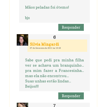
Mãos peladas foi ótemo!
bjs
Responder
Silvia Mingardi
27 de fevereiro de 2011 às 15:16
Sabe que pedi pra minha filha
ver se achava um branquinho...
pra mim fazer a Francesinha...
mas ela não encontrou...
Suas unhas estão lindas...
Beijos!!!
Responder