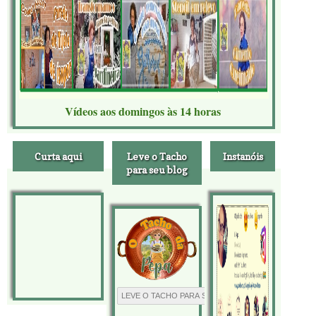
Vídeos aos domingos às 14 horas
Curta aqui
Leve o Tacho
Instanóis
para seu blog