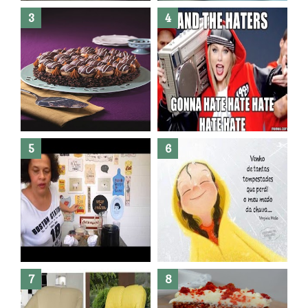
Banheiro novo por menos de
R$300,00 ?? E sem quebra
quebra ??( Editado)
Posso congelar bolo ??
Dez bolos pra fazer antes de
morrer !
Haters, como surgiram?