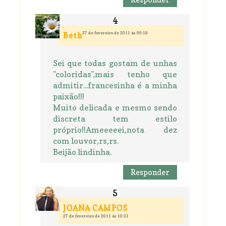
27 de fevereiro de 2011 às 00:19
Beth
Sei que todas gostam de unhas
"coloridas",mais tenho que
admitir...francesinha é a minha
paixão!!!
Muito delicada e mesmo sendo
discreta tem estilo
próprio!!Ameeeeei,nota dez
com louvor,rs,rs.
Beijão lindinha.
Responder
JOANA CAMPOS
27 de fevereiro de 2011 às 10:31