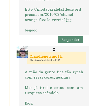
http://modaparalela.files.word
press.com/2010/03/chanel-
orange-fizz-le-vernis1.jpg
beijooo
Responder
Claudiene Finotti
26 de fevereiro de 2011 às 21:48
A mão da gente fica tão rycah
com essas cores, néahm?
Mas já tirei e estou com um
turquesa scândalo!
Bjos.