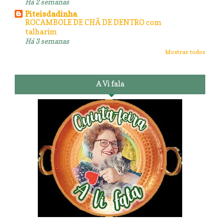
Há 2 semanas
Piteisdadinha
ROCAMBOLE DE CHÃ DE DENTRO com
talharim
Há 3 semanas
Mostrar todos
A Vi fala