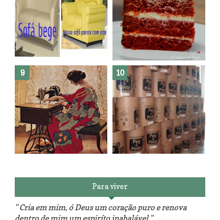
Como fazer leites vegetais ?
O medo que habita em nós.
Reforma do sofá, agora é em
patchwork!
The Red Velvet !!! O Perfeito
Para viver
" Cria em mim, ó Deus um coração puro e renova
dentro de mim um espiríto inabalável "