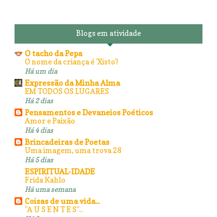
Blogs em atividade
O tacho da Pepa
O nome da criança é 'Xisto'!
Há um dia
Expressão da Minha Alma
EM TODOS OS LUGARES
Há 2 dias
Pensamentos e Devaneios Poéticos
Amor e Paixão
Há 4 dias
Brincadeiras de Poetas
Uma imagem, uma trova 28
Há 5 dias
ESPIRITUAL-IDADE
Frida Kahlo
Há uma semana
Coisas de uma vida...
"A U S E N T E S"...