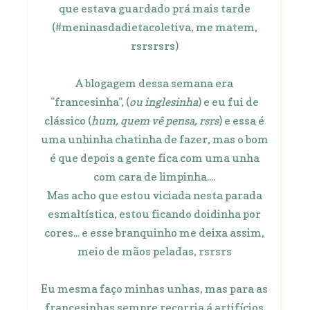
que estava guardado prá mais tarde
(#meninasdadietacoletiva, me matem,
rsrsrsrs)
A blogagem dessa semana era
"francesinha", (
ou inglesinha
) e eu fui de
clássico (
hum, quem vê pensa, rsrs
) e essa é
uma unhinha chatinha de fazer, mas o bom
é que depois a gente fica com uma unha
com cara de limpinha....
Mas acho que estou viciada nesta parada
esmaltística, estou ficando doidinha por
cores... e esse branquinho me deixa assim,
meio de mãos peladas, rsrsrs
Eu mesma faço minhas unhas, mas para as
francesinhas sempre recorria á artifícios