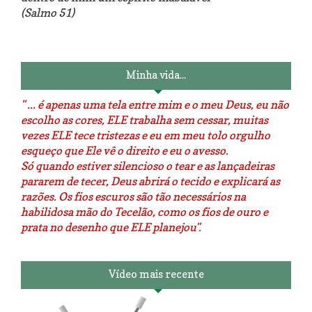
(Salmo 51)
Luminárias recicladas e o lado
O dia que aprendi a costurar.
positivo da internet.
Minha vida...
" ... é apenas uma tela entre mim e o meu Deus, eu não
escolho as cores, ELE trabalha sem cessar, muitas
vezes ELE tece tristezas e eu em meu tolo orgulho
esqueço que Ele vê o direito e eu o avesso.
Só quando estiver silencioso o tear e as lançadeiras
pararem de tecer, Deus abrirá o tecido e explicará as
razões. Os fios escuros são tão necessários na
habilidosa mão do Tecelão, como os fios de ouro e
prata no desenho que ELE planejou".
Vídeo mais recente