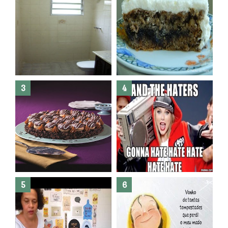
Banheiro novo por menos de
R$300,00 ?? E sem quebra
quebra ??( Editado)
Posso congelar bolo ??