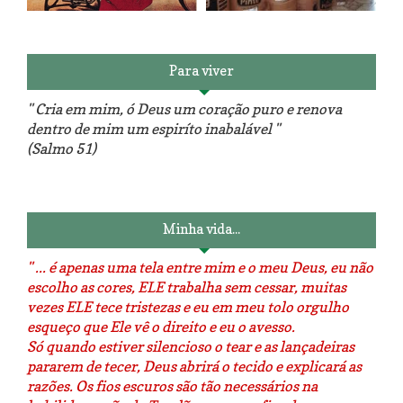
patchwork!
The Red Velvet !!! O Perfeito
Para viver
" Cria em mim, ó Deus um coração puro e renova
dentro de mim um espiríto inabalável "
(Salmo 51)
Luminárias recicladas e o lado
O dia que aprendi a costurar.
positivo da internet.
Minha vida...
" ... é apenas uma tela entre mim e o meu Deus, eu não
escolho as cores, ELE trabalha sem cessar, muitas
vezes ELE tece tristezas e eu em meu tolo orgulho
esqueço que Ele vê o direito e eu o avesso.
Só quando estiver silencioso o tear e as lançadeiras
pararem de tecer, Deus abrirá o tecido e explicará as
razões. Os fios escuros são tão necessários na