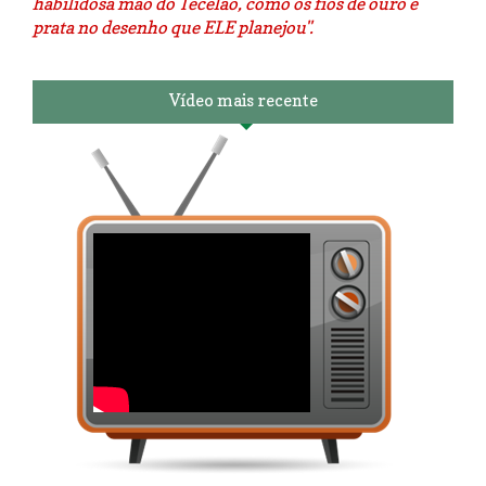
habilidosa mão do Tecelão, como os fios de ouro e
prata no desenho que ELE planejou".
Vídeo mais recente