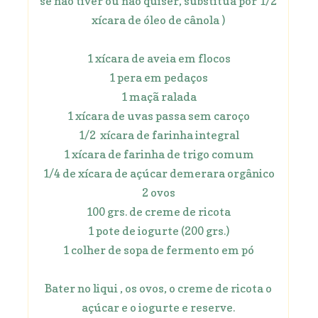
se não tiver ou não quiser, substitua por 1/2
xícara de óleo de cânola )
1 xícara de aveia em flocos
1 pera em pedaços
1 maçã ralada
1 xícara de uvas passa sem caroço
1/2 xícara de farinha integral
1 xícara de farinha de trigo comum
1/4 de xícara de açúcar demerara orgânico
2 ovos
100 grs. de creme de ricota
1 pote de iogurte (200 grs.)
1 colher de sopa de fermento em pó
Bater no liqui , os ovos, o creme de ricota o
açúcar e o iogurte e reserve.