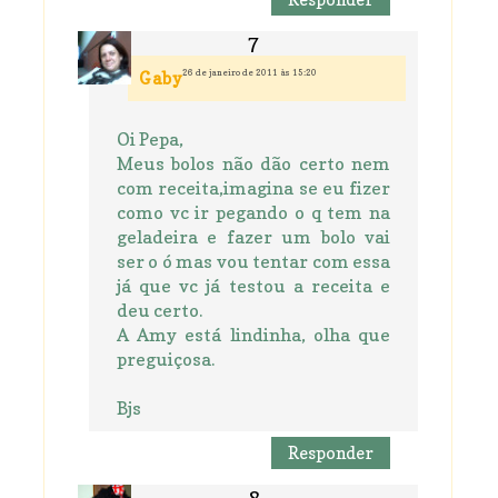
26 de janeiro de 2011 às 15:20
Gaby
Oi Pepa,
Meus bolos não dão certo nem
com receita,imagina se eu fizer
como vc ir pegando o q tem na
geladeira e fazer um bolo vai
ser o ó mas vou tentar com essa
já que vc já testou a receita e
deu certo.
A Amy está lindinha, olha que
preguiçosa.
Bjs
Responder