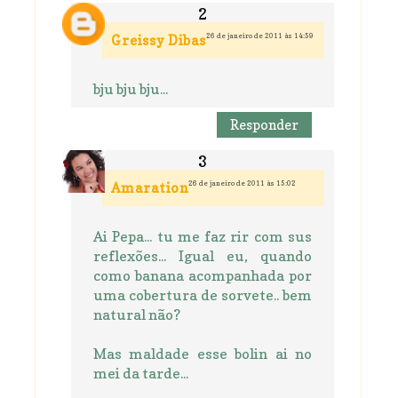
26 de janeiro de 2011 às 14:59
Greissy Dibas
bju bju bju...
Responder
26 de janeiro de 2011 às 15:02
Amaration
Ai Pepa... tu me faz rir com sus
reflexões... Igual eu, quando
como banana acompanhada por
uma cobertura de sorvete.. bem
natural não?
Mas maldade esse bolin ai no
mei da tarde...