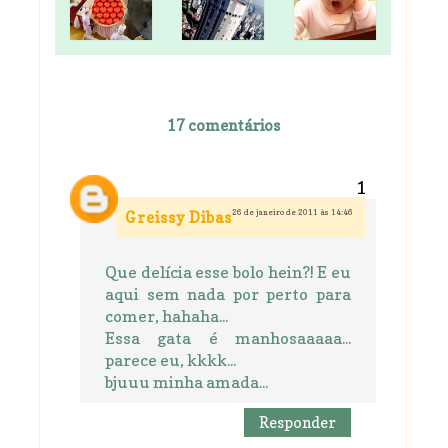
17 comentários
26 de janeiro de 2011 às 14:46
Greissy Dibas
Que delícia esse bolo hein?! E eu
aqui sem nada por perto para
comer, hahaha...
Essa gata é manhosaaaaa...
parece eu, kkkk...
bjuuu minha amada...
Responder