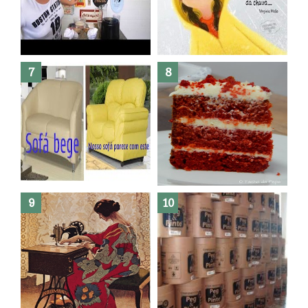
Dez bolos pra fazer antes de
morrer !
Haters, como surgiram?
Como fazer leites vegetais ?
O medo que habita em nós.
Reforma do sofá, agora é em