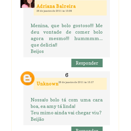
Adriana Balreira
26 de janeiro de 2011 às 15:08
Menina, que bolo gostoso!!! Me
deu vontade de comer bolo
agora mesmo!!! hummmm....
que delicia!!
Beijos
Responder
26 de janeiro de 2011 às 15:17
Unknown
Nossa!o bolo tá com uma cara
boa, ea amy tá linda!
Teu mimo ainda vai chegar viu?
Beijão
Responder