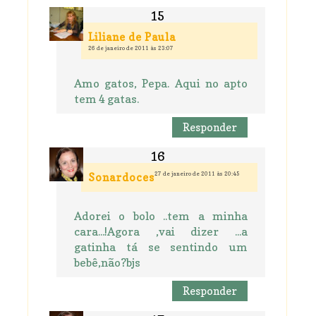
Liliane de Paula
26 de janeiro de 2011 às 23:07
Amo gatos, Pepa. Aqui no apto
tem 4 gatas.
Responder
27 de janeiro de 2011 às 20:45
Sonardoces
Adorei o bolo ..tem a minha
cara...!Agora ,vai dizer ...a
gatinha tá se sentindo um
bebê,não?bjs
Responder