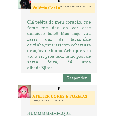
26 de janeiro de 2011 às 15:54
Valéria Costa
Olá pebita do meu coração, que
fome me deu ao ver esse
delicioso bolo!! Mas hoje vou
fazer um de laranja(de
caixinha,rsrsrsr) com cobertura
de açúcar e limão. Acho que vc ñ
viu o sei peba taxi, tá no post de
sexta feira, dá uma
olhada.Bjitos
Responder
ATELIER CORES E FORMAS
26 de janeiro de 2011 às 16:00
HUMMMMMMM,QUE