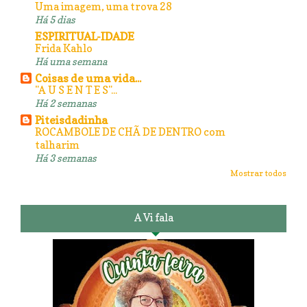
Uma imagem, uma trova 28
Há 5 dias
ESPIRITUAL-IDADE
Frida Kahlo
Há uma semana
Coisas de uma vida...
"A U S E N T E S"...
Há 2 semanas
Piteisdadinha
ROCAMBOLE DE CHÃ DE DENTRO com
talharim
Há 3 semanas
Mostrar todos
A Vi fala