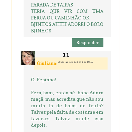
PARADA DE TAIPAS
TERIA QUE VIR COM UMA
PERUA OU CAMINHÃO OK
BJINHOS AHHH ADOREI O BOLO
BJINHOS
Responder
26 de janeiro de 2011 às 16:50
Giuliana:
Oi Pepinha!
Pera, bom, então né...haha Adoro
maçã, mas acredita que não sou
muito fã de bolos de fruta?
Talvez pela falta de costume em
fazer..rs Talvez mude isso
depois.