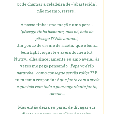
pode chamar a geladeira de -"abastecida",
não mesmo, rsrsrs !!
A nossa tinha uma maçã e uma pera...
(pêssego tinha bastante, mas né, bolo de
pêssego ?? Não anima
...)
Um pouco de creme de ricota, que é bom...
bem light , iogurte e aveia do meu kit
Nutry... olha sinceramente eu amo aveia... ás
vezes me pego pensando :
Pepa vc é tão
natureba
...
como consegue ser tão roliça
?? E
eu mesma respondo :
é que junto com a aveia
e que tais vem todo o plus engordante junto,
rsrsrsr...
Mas então deixa eu parar de divagar e ir
direto ao ponto, ou melhor á receita: