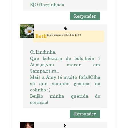
BJO florzinhaaa
Responder
26 de janeiro de 2011 às 15:04
Beth
Oi Lindinha.
Que belezura de bolo,hein ?
Ai,ai,ai,vou morar em
Sampa,rs,rs...
Mais a Amy tá muito fofa!!Olha
só que soninho gostoso no
colinho : )
Beijão minha querida do
coração!
Responder