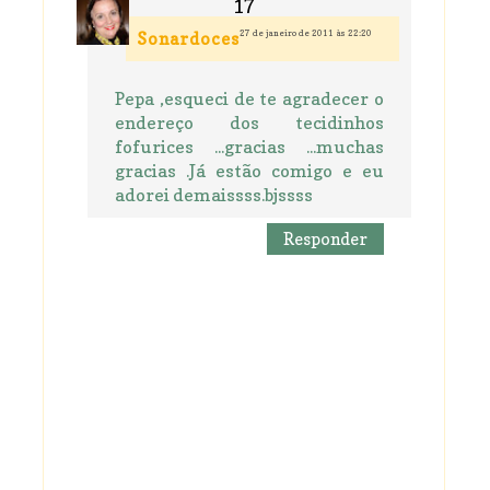
27 de janeiro de 2011 às 22:20
Sonardoces
Pepa ,esqueci de te agradecer o
endereço dos tecidinhos
fofurices ...gracias ...muchas
gracias .Já estão comigo e eu
adorei demaissss.bjssss
Responder