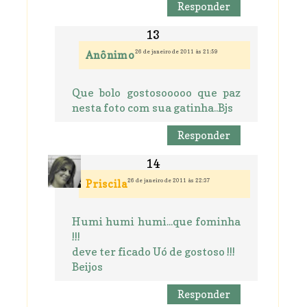
Responder
26 de janeiro de 2011 às 21:59
Anônimo
Que bolo gostosooooo que paz
nesta foto com sua gatinha..Bjs
Responder
26 de janeiro de 2011 às 22:37
Priscila
Humi humi humi...que fominha
!!!
deve ter ficado Uó de gostoso !!!
Beijos
Responder