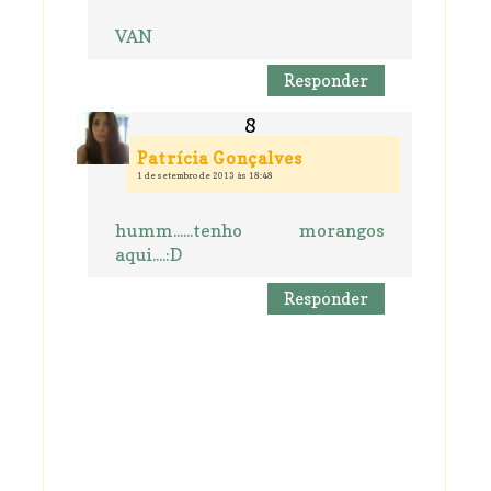
VAN
Responder
Patrícia Gonçalves
1 de setembro de 2013 às 18:48
humm......tenho morangos
aqui....:D
Responder