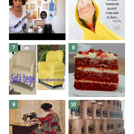
Dez bolos pra fazer antes de
morrer !
Haters, como surgiram?
Como fazer leites vegetais ?
O medo que habita em nós.