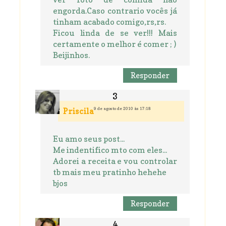
engorda.Caso contrario vocês já
tinham acabado comigo,rs,rs.
Ficou linda de se ver!!! Mais
certamente o melhor é comer ; )
Beijinhos.
Responder
9 de agosto de 2010 às 17:18
Priscila
Eu amo seus post...
Me indentifico mto com eles...
Adorei a receita e vou controlar
tb mais meu pratinho hehehe
bjos
Responder