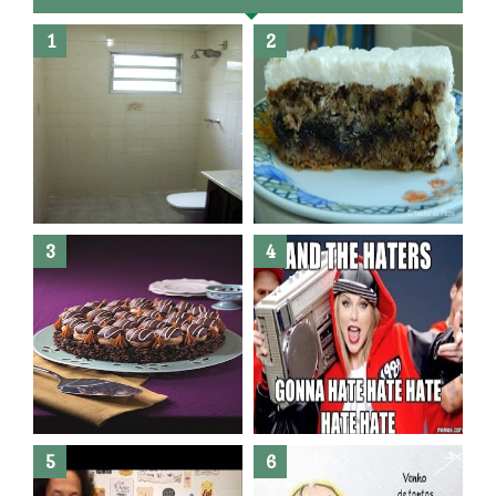
Banheiro novo por menos de
R$300,00 ?? E sem quebra
quebra ??( Editado)
Posso congelar bolo ??