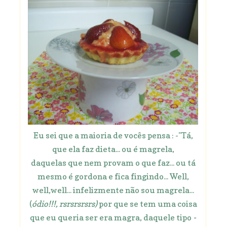
Eu sei que a maioria de vocês pensa : -"Tá,
que ela faz dieta... ou é magrela,
daquelas que nem provam o que faz... ou tá
mesmo é gordona e fica fingindo... Well,
well,well... infelizmente não sou magrela...
(
ódio!!!, rsrsrsrsrs)
por que se tem uma coisa
que eu queria ser era magra, daquele tipo
-