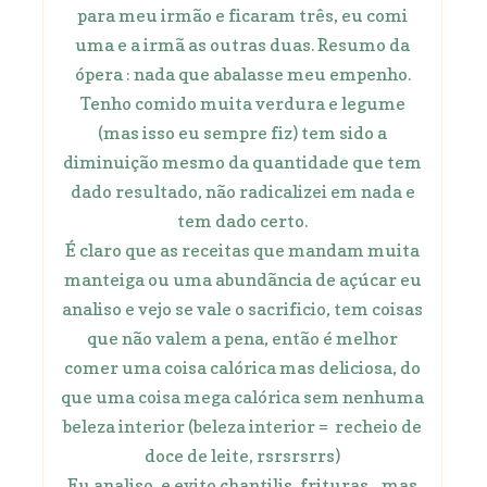
para meu irmão e ficaram três, eu comi
uma e a irmã as outras duas. Resumo da
ópera : nada que abalasse meu empenho.
Tenho comido muita verdura e legume
(mas isso eu sempre fiz) tem sido a
diminuição mesmo da quantidade que tem
dado resultado, não radicalizei em nada e
tem dado certo.
É claro que as receitas que mandam muita
manteiga ou uma abundãncia de açúcar eu
analiso e vejo se vale o sacrificio, tem coisas
que não valem a pena, então é melhor
comer uma coisa calórica mas deliciosa, do
que uma coisa mega calórica sem nenhuma
beleza interior (beleza interior = recheio de
doce de leite, rsrsrsrrs)
Eu analiso, e evito chantilis, frituras... mas