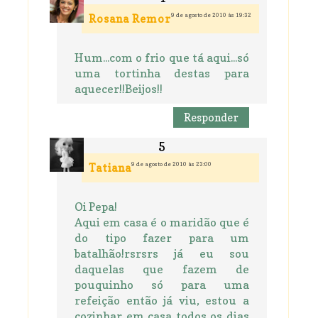
9 de agosto de 2010 às 19:32
Rosana Remor
Hum...com o frio que tá aqui...só
uma tortinha destas para
aquecer!!Beijos!!
Responder
9 de agosto de 2010 às 23:00
Tatiana
Oi Pepa!
Aqui em casa é o maridão que é
do tipo fazer para um
batalhão!rsrsrs já eu sou
daquelas que fazem de
pouquinho só para uma
refeição então já viu, estou a
cozinhar em casa todos os dias