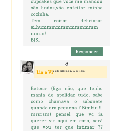
cupcakes que você me mandou
são lindos,vão enfeitar minha
cozinha.
Tem coisas deliciosas
ai,hummmmmmmmmmmm
mmm!
BJS..
Responder
24 de julho de 2010 às 14:37
Lia e Vi
Betoca- (liga não, que tenho
mania de apelidar tudo, sabe
como chamava o sabonete
quando era pequena ? Bimbiu !!!
rsrsrsrs) pensei que vc ia
querer vir aqui em casa, será
que vou ter que intimar ??