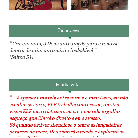
Reforma do sofá, agora é em
patchwork!
The Red Velvet !!! O Perfeito
Para viver
" Cria em mim, ó Deus um coração puro e renova
dentro de mim um espiríto inabalável "
(Salmo 51)
Luminárias recicladas e o lado
O dia que aprendi a costurar.
positivo da internet.
Minha vida...
" ... é apenas uma tela entre mim e o meu Deus, eu não
escolho as cores, ELE trabalha sem cessar, muitas
vezes ELE tece tristezas e eu em meu tolo orgulho
esqueço que Ele vê o direito e eu o avesso.
Só quando estiver silencioso o tear e as lançadeiras
pararem de tecer, Deus abrirá o tecido e explicará as