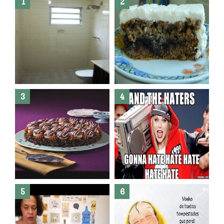
Banheiro novo por menos de
R$300,00 ?? E sem quebra
quebra ??( Editado)
Posso congelar bolo ??