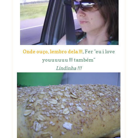
Onde ouço, lembro dela !!!
, Fer "eu i love
youuuuuu !!! também"
Lindinha !!!