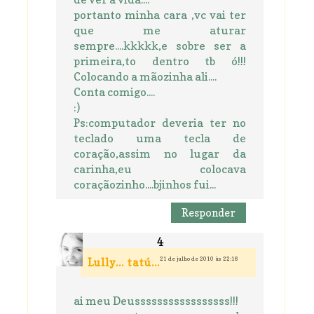
portanto minha cara ,vc vai ter
que me aturar
sempre....kkkkk,e sobre ser a
primeira,to dentro tb ó!!!
Colocando a mãozinha ali....
Conta comigo....
:)
Ps:computador deveria ter no
teclado uma tecla de
coração,assim no lugar da
carinha,eu colocava
coraçãozinho....bjinhos fui...
Responder
21 de julho de 2010 às 22:16
Lully... tatú...
ai meu Deusssssssssssssssss!!!