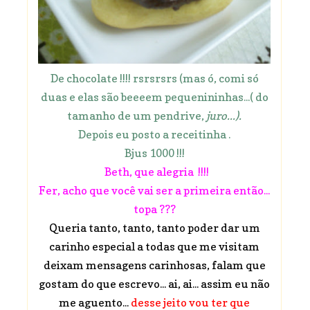
De chocolate !!!! rsrsrsrs (mas ó, comi só
duas e elas são beeeem pequenininhas...( do
tamanho de um pendrive,
juro...).
Depois eu posto a receitinha .
Bjus 1000 !!!
Beth, que alegria !!!!
Fer, acho que você vai ser a primeira então...
topa ???
Queria tanto, tanto, tanto poder dar um
carinho especial a todas que me visitam
deixam mensagens carinhosas, falam que
gostam do que escrevo... ai, ai... assim eu não
me aguento...
desse jeito vou ter que