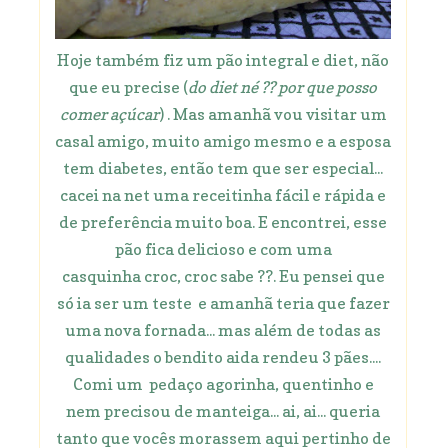
Hoje também fiz um pão integral e diet, não
que eu precise (
do diet né ?? por que posso
comer açúcar
) . Mas amanhã vou visitar um
casal amigo, muito amigo mesmo e a esposa
tem diabetes, então tem que ser especial...
cacei na net uma receitinha fácil e rápida e
de preferência muito boa. E encontrei, esse
pão fica delicioso e com uma
casquinha croc, croc sabe ??. Eu pensei que
só ia ser um teste e amanhã teria que fazer
uma nova fornada... mas além de todas as
qualidades o bendito aida rendeu 3 pães....
Comi um pedaço agorinha, quentinho e
nem precisou de manteiga... ai, ai... queria
tanto que vocês morassem aqui pertinho de