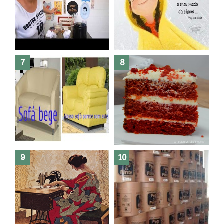
Dez bolos pra fazer antes de
morrer !
Haters, como surgiram?
Como fazer leites vegetais ?
O medo que habita em nós.