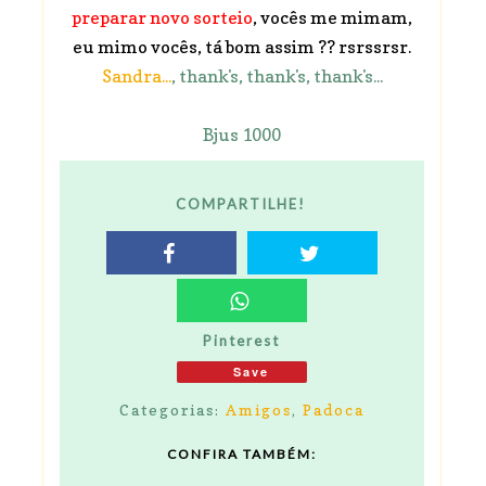
preparar novo sorteio
, vocês me mimam,
eu mimo vocês, tá bom assim ?? rsrssrsr.
Sandra...
, thank's, thank's, thank's...
Bjus 1000
COMPARTILHE!
Pinterest
Save
Categorias:
Amigos
,
Padoca
CONFIRA TAMBÉM: