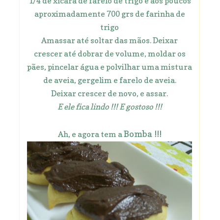
1/4 de xícara de farelo de trigo e aos poucos
aproximadamente 700 grs de farinha de
trigo
Amassar até soltar das mãos. Deixar
crescer até dobrar de volume, moldar os
pães, pincelar água e polvilhar uma mistura
de aveia, gergelim e farelo de aveia.
Deixar crescer de novo, e assar.
E ele fica lindo !!! E gostoso !!!
Bomba !!!
Ah, e agora tem a