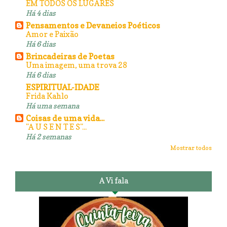
EM TODOS OS LUGARES
Há 4 dias
Pensamentos e Devaneios Poéticos
Amor e Paixão
Há 6 dias
Brincadeiras de Poetas
Uma imagem, uma trova 28
Há 6 dias
ESPIRITUAL-IDADE
Frida Kahlo
Há uma semana
Coisas de uma vida...
"A U S E N T E S"...
Há 2 semanas
Mostrar todos
A Vi fala