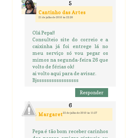
Cantinho das Artes
21 de julho de 2010 às 22:26
Olá Pepa!!
Consulteio site do correio e a
caixinha já foi entrege lá no
meu serviço só vou pegar os
mimos na segunda-feira 26 que
volto de férias ok!
ai volto aqui para de avisar.
Bjsssssssssssssssss
Responder
22 de julho de 2010 às 11:27
Margaret
Pepa é tão bom receber carinhos