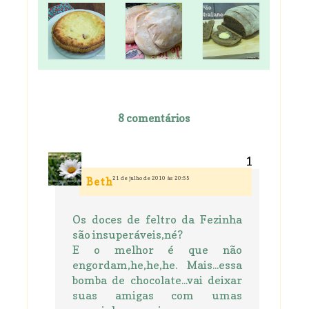
8 comentários
21 de julho de 2010 às 20:55
Beth
Os doces de feltro da Fezinha
são insuperáveis,né?
E o melhor é que não
engordam,he,he,he. Mais...essa
bomba de chocolate...vai deixar
suas amigas com umas