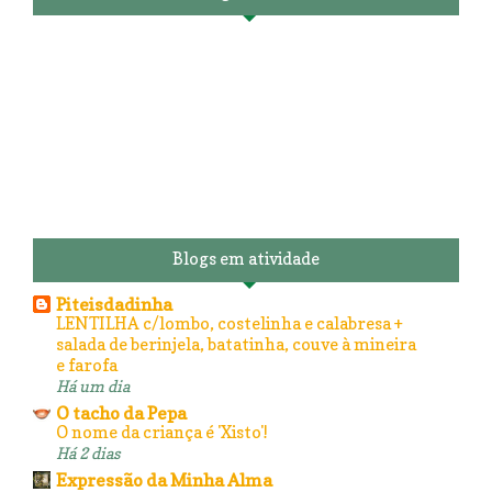
Blogs em atividade
Piteisdadinha
LENTILHA c/lombo, costelinha e calabresa +
salada de berinjela, batatinha, couve à mineira
e farofa
Há um dia
O tacho da Pepa
O nome da criança é 'Xisto'!
Há 2 dias
Expressão da Minha Alma