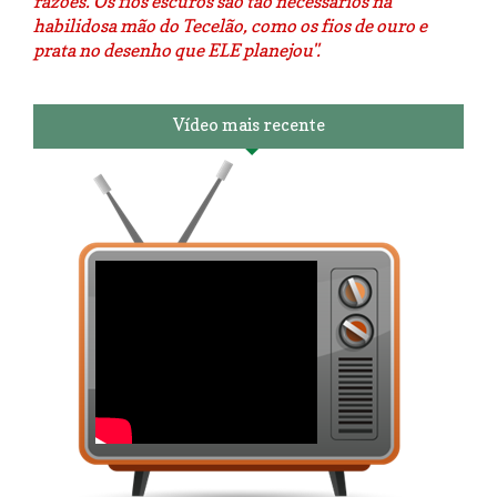
razões. Os fios escuros são tão necessários na
habilidosa mão do Tecelão, como os fios de ouro e
prata no desenho que ELE planejou".
Vídeo mais recente