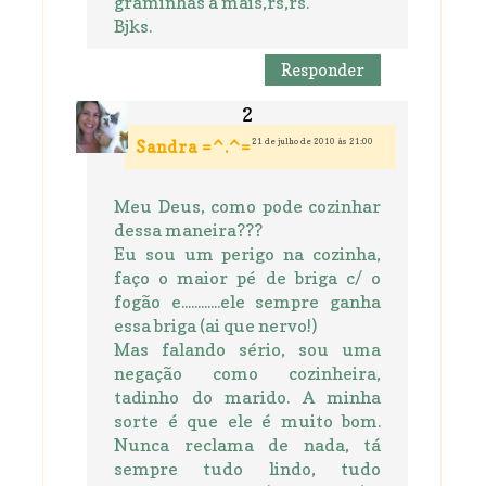
graminhas a mais,rs,rs.
Bjks.
Responder
21 de julho de 2010 às 21:00
Sandra =^.^=
Meu Deus, como pode cozinhar
dessa maneira???
Eu sou um perigo na cozinha,
faço o maior pé de briga c/ o
fogão e............ele sempre ganha
essa briga (ai que nervo!)
Mas falando sério, sou uma
negação como cozinheira,
tadinho do marido. A minha
sorte é que ele é muito bom.
Nunca reclama de nada, tá
sempre tudo lindo, tudo