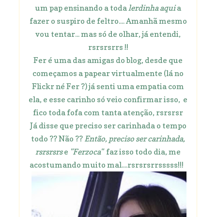
um pap ensinando a toda
lerdinha aqui
a
fazer o suspiro de feltro.... Amanhã mesmo
vou tentar... mas só de olhar, já entendi,
rsrsrsrrs !!
Fer é uma das amigas do blog, desde que
começamos a papear virtualmente (lá no
Flickr né Fer ?) já senti uma empatia com
ela, e esse carinho só veio confirmar isso, e
fico toda fofa com tanta atenção, rsrsrsr
Já disse que preciso ser carinhada o tempo
todo ?? Não ??
Então, preciso ser carinhada,
rsrsrsrs
e
"Ferzoca"
faz isso todo dia, me
acostumando muito mal....rsrsrsrrsssss!!!