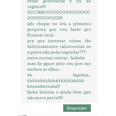
essas gostosuras e eu de
regime!!!!
SOCORROOOOOOOOOOOOOOO
OOOOOOOOOO!!!!
qdo chegar no céu a primeira
pergunta que vou fazer pro
Homem será:
pra que inventar coisas tão
deliciosamente calooooricas se
a gente não pode engordar???
entre outras cositas... hehehe
mas de qquer jeito seu post me
encheu os olhos...
de lagrima...
kkkkkkkkkkkkkkkkkkkkkk
brincadeirinha!!!
bjoka lindona e ainda bem que
não moro perto!!!!!
Responder