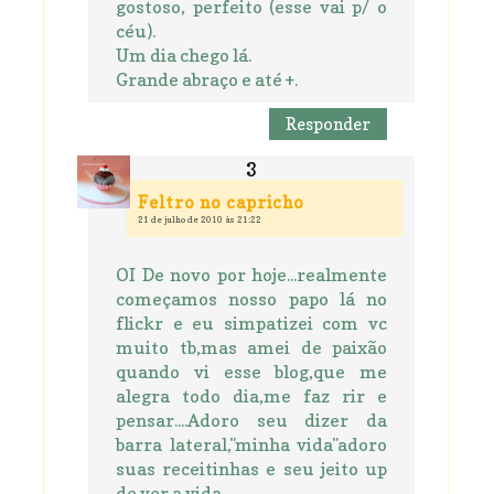
gostoso, perfeito (esse vai p/ o
céu).
Um dia chego lá.
Grande abraço e até +.
Responder
Feltro no capricho
21 de julho de 2010 às 21:22
OI De novo por hoje...realmente
começamos nosso papo lá no
flickr e eu simpatizei com vc
muito tb,mas amei de paixão
quando vi esse blog,que me
alegra todo dia,me faz rir e
pensar....Adoro seu dizer da
barra lateral,"minha vida"adoro
suas receitinhas e seu jeito up
de ver a vida....