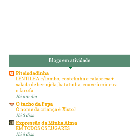
Blogs em atividade
Piteisdadinha
LENTILHA c/lombo, costelinha e calabresa +
salada de berinjela, batatinha, couve à mineira
e farofa
Há um dia
O tacho da Pepa
O nome da criança é 'Xisto'!
Há 3 dias
Expressão da Minha Alma
EM TODOS OS LUGARES
Há 4 dias