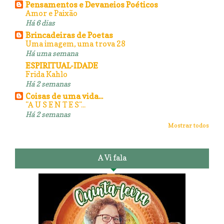
Pensamentos e Devaneios Poéticos
Amor e Paixão
Há 6 dias
Brincadeiras de Poetas
Uma imagem, uma trova 28
Há uma semana
ESPIRITUAL-IDADE
Frida Kahlo
Há 2 semanas
Coisas de uma vida...
"A U S E N T E S"...
Há 2 semanas
Mostrar todos
A Vi fala