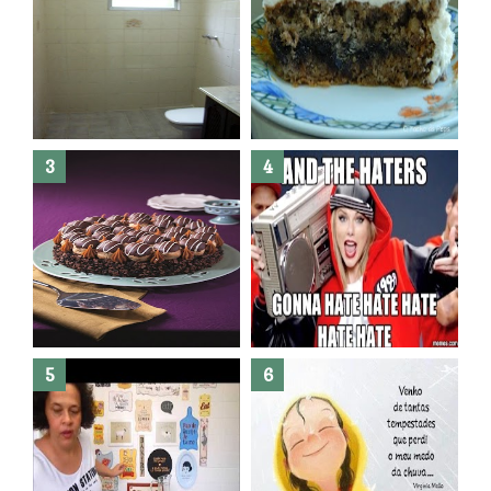
Banheiro novo por menos de
R$300,00 ?? E sem quebra
quebra ??( Editado)
Posso congelar bolo ??