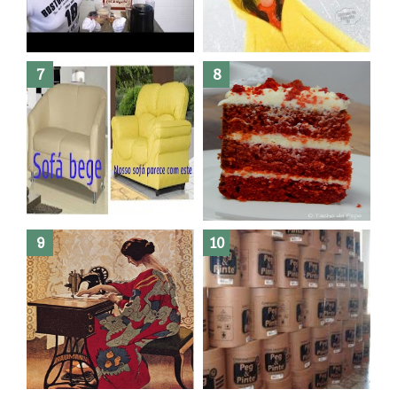
Dez bolos pra fazer antes de
morrer !
Haters, como surgiram?
Como fazer leites vegetais ?
O medo que habita em nós.
Reforma do sofá, agora é em
patchwork!
The Red Velvet !!! O Perfeito