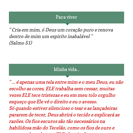
Para viver
" Cria em mim, ó Deus um coração puro e renova
dentro de mim um espiríto inabalável "
(Salmo 51)
Luminárias recicladas e o lado
O dia que aprendi a costurar.
positivo da internet.
Minha vida...
" ... é apenas uma tela entre mim e o meu Deus, eu não
escolho as cores, ELE trabalha sem cessar, muitas
vezes ELE tece tristezas e eu em meu tolo orgulho
esqueço que Ele vê o direito e eu o avesso.
Só quando estiver silencioso o tear e as lançadeiras
pararem de tecer, Deus abrirá o tecido e explicará as
razões. Os fios escuros são tão necessários na
habilidosa mão do Tecelão, como os fios de ouro e