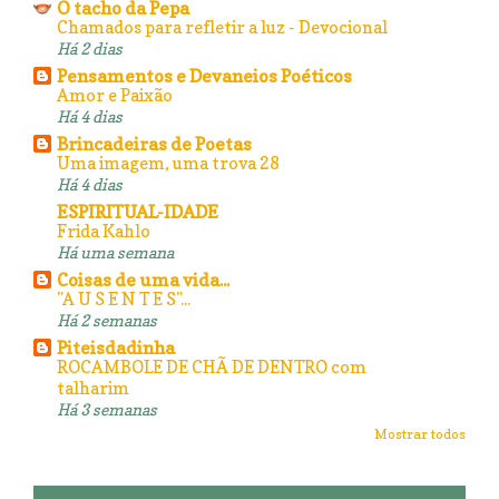
O tacho da Pepa
Chamados para refletir a luz - Devocional
Há 2 dias
Pensamentos e Devaneios Poéticos
Amor e Paixão
Há 4 dias
Brincadeiras de Poetas
Uma imagem, uma trova 28
Há 4 dias
ESPIRITUAL-IDADE
Frida Kahlo
Há uma semana
Coisas de uma vida...
"A U S E N T E S"...
Há 2 semanas
Piteisdadinha
ROCAMBOLE DE CHÃ DE DENTRO com
talharim
Há 3 semanas
Mostrar todos