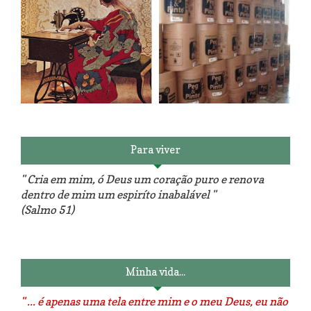
Reforma do sofá, agora é em
patchwork!
The Red Velvet !!! O Perfeito
Para viver
" Cria em mim, ó Deus um coração puro e renova
dentro de mim um espiríto inabalável "
(Salmo 51)
Luminárias recicladas e o lado
O dia que aprendi a costurar.
positivo da internet.
Minha vida...
" ... é apenas uma tela entre mim e o meu Deus, eu não