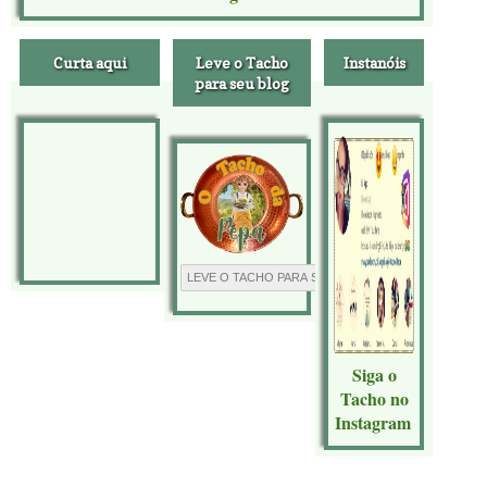
Curta aqui
Leve o Tacho
Instanóis
para seu blog
Siga o
Tacho no
Instagram