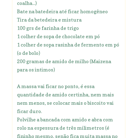
coalha...)
Bate na batedeira até ficar homogêneo
Tira da betedeira e mistura
100 grs de farinha de trigo
1 colher de sopa de chocolate em pó
1 colher de sopa rasinha de fermento em pó
(o de bolo)
200 gramas de amido de milho (Maizena
para os intimos)
A massa vai ficar no ponto, é essa
quantidade de amido certinha, nem mais
nem menos, se colocar mais o biscoito vai
ficar duro.
Polvilhe a bancada com amido e abra com
rolo na espessura de três milimetros (é
fininho mesmo, senão fica muita massa no