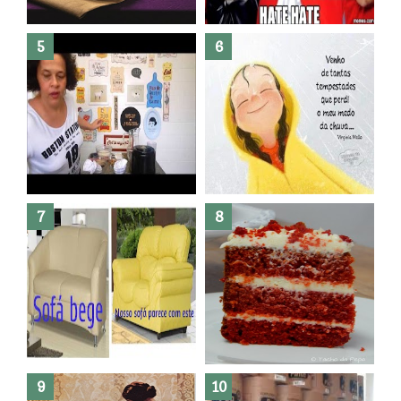
R$300,00 ?? E sem quebra
quebra ??( Editado)
Posso congelar bolo ??
Dez bolos pra fazer antes de
morrer !
Haters, como surgiram?
Como fazer leites vegetais ?
O medo que habita em nós.