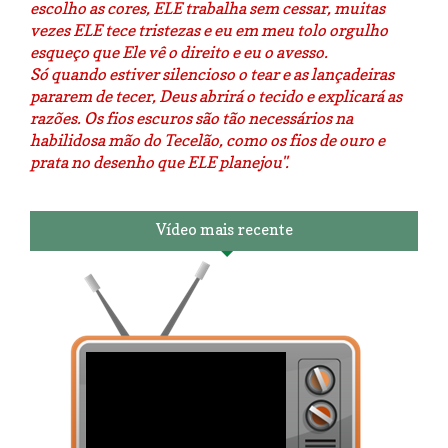
escolho as cores, ELE trabalha sem cessar, muitas
vezes ELE tece tristezas e eu em meu tolo orgulho
esqueço que Ele vê o direito e eu o avesso.
Só quando estiver silencioso o tear e as lançadeiras
pararem de tecer, Deus abrirá o tecido e explicará as
razões. Os fios escuros são tão necessários na
habilidosa mão do Tecelão, como os fios de ouro e
prata no desenho que ELE planejou".
Vídeo mais recente