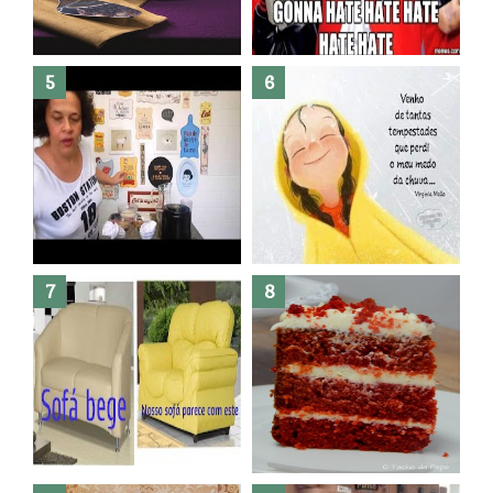
Banheiro novo por menos de
R$300,00 ?? E sem quebra
quebra ??( Editado)
Posso congelar bolo ??
Dez bolos pra fazer antes de
morrer !
Haters, como surgiram?
Como fazer leites vegetais ?
O medo que habita em nós.