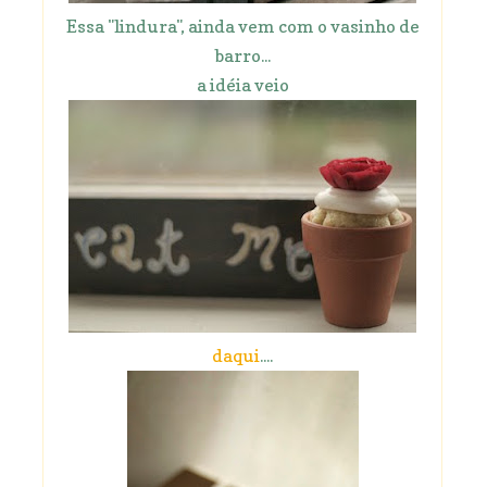
Essa "lindura", ainda vem com o vasinho de
barro...
a idéia veio
daqui
....