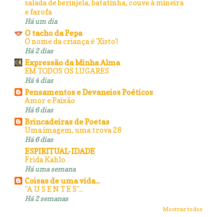
salada de berinjela, batatinha, couve à mineira
e farofa
Há um dia
O tacho da Pepa
O nome da criança é 'Xisto'!
Há 2 dias
Expressão da Minha Alma
EM TODOS OS LUGARES
Há 4 dias
Pensamentos e Devaneios Poéticos
Amor e Paixão
Há 6 dias
Brincadeiras de Poetas
Uma imagem, uma trova 28
Há 6 dias
ESPIRITUAL-IDADE
Frida Kahlo
Há uma semana
Coisas de uma vida...
"A U S E N T E S"...
Há 2 semanas
Mostrar todos