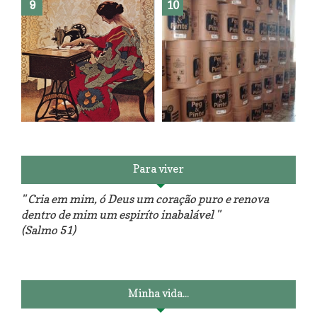
Reforma do sofá, agora é em
patchwork!
The Red Velvet !!! O Perfeito
Para viver
" Cria em mim, ó Deus um coração puro e renova
dentro de mim um espiríto inabalável "
(Salmo 51)
Luminárias recicladas e o lado
O dia que aprendi a costurar.
positivo da internet.
Minha vida...