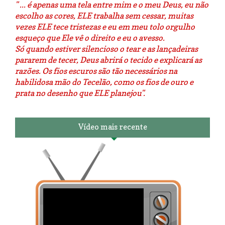
" ... é apenas uma tela entre mim e o meu Deus, eu não
escolho as cores, ELE trabalha sem cessar, muitas
vezes ELE tece tristezas e eu em meu tolo orgulho
esqueço que Ele vê o direito e eu o avesso.
Só quando estiver silencioso o tear e as lançadeiras
pararem de tecer, Deus abrirá o tecido e explicará as
razões. Os fios escuros são tão necessários na
habilidosa mão do Tecelão, como os fios de ouro e
prata no desenho que ELE planejou".
Vídeo mais recente