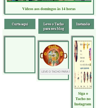
Vídeos aos domingos às 14 horas
Curta aqui
Leve o Tacho
Instanóis
para seu blog
Siga o
Tacho no
Instagram