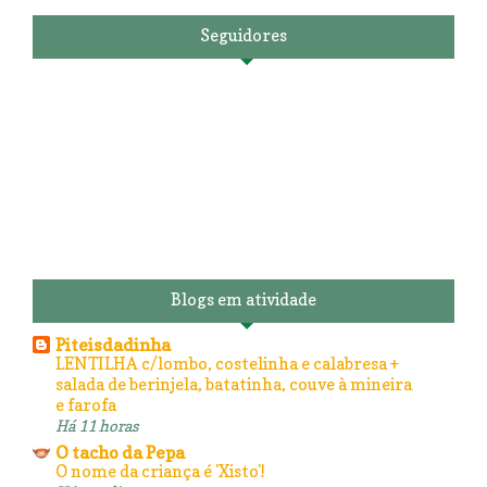
Seguidores
Blogs em atividade
Piteisdadinha
LENTILHA c/lombo, costelinha e calabresa +
salada de berinjela, batatinha, couve à mineira
e farofa
Há 11 horas
O tacho da Pepa
O nome da criança é 'Xisto'!