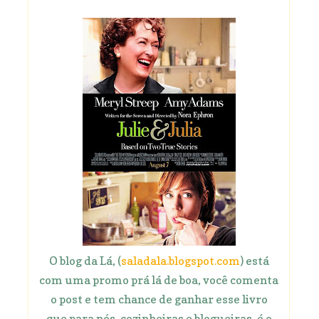
O blog da Lá, (
saladala.blogspot.com
) está
com uma promo prá lá de boa, você comenta
o post e tem chance de ganhar esse livro
que para nós, cozinheiras e blogueiras, é o