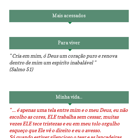
Mais acessados
Para viver
" Cria em mim, ó Deus um coração puro e renova
dentro de mim um espiríto inabalável "
(Salmo 51)
Minha vida...
" ... é apenas uma tela entre mim e o meu Deus, eu não
escolho as cores, ELE trabalha sem cessar, muitas
vezes ELE tece tristezas e eu em meu tolo orgulho
esqueço que Ele vê o direito e eu o avesso.
Só quando estiver silencioso o tear e as lançadeiras