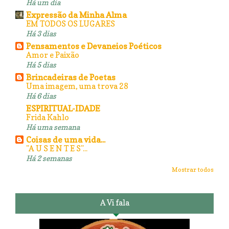
Há um dia
Expressão da Minha Alma
EM TODOS OS LUGARES
Há 3 dias
Pensamentos e Devaneios Poéticos
Amor e Paixão
Há 5 dias
Brincadeiras de Poetas
Uma imagem, uma trova 28
Há 6 dias
ESPIRITUAL-IDADE
Frida Kahlo
Há uma semana
Coisas de uma vida...
"A U S E N T E S"...
Há 2 semanas
Mostrar todos
A Vi fala