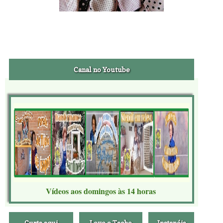
Canal no Youtube
Vídeos aos domingos às 14 horas
Curta aqui
Leve o Tacho
Instanóis