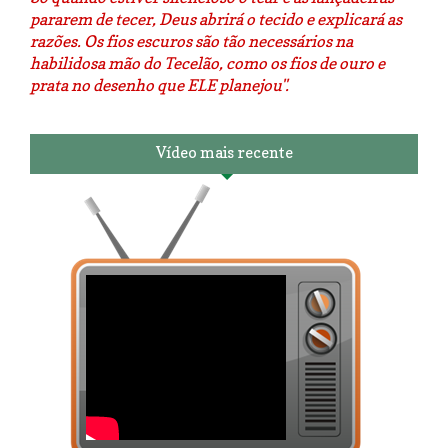
pararem de tecer, Deus abrirá o tecido e explicará as
razões. Os fios escuros são tão necessários na
habilidosa mão do Tecelão, como os fios de ouro e
prata no desenho que ELE planejou".
Vídeo mais recente