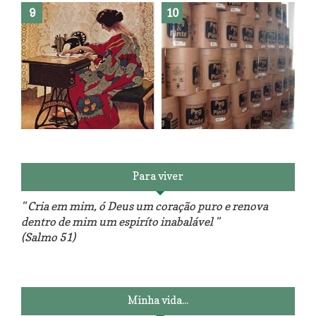
Reforma do sofá, agora é em
patchwork!
The Red Velvet !!! O Perfeito
Para viver
" Cria em mim, ó Deus um coração puro e renova
dentro de mim um espiríto inabalável "
(Salmo 51)
Luminárias recicladas e o lado
O dia que aprendi a costurar.
positivo da internet.
Minha vida...