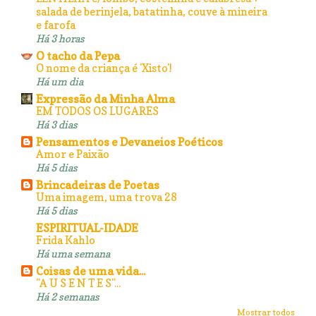
salada de berinjela, batatinha, couve à mineira
e farofa
Há 3 horas
O tacho da Pepa
O nome da criança é 'Xisto'!
Há um dia
Expressão da Minha Alma
EM TODOS OS LUGARES
Há 3 dias
Pensamentos e Devaneios Poéticos
Amor e Paixão
Há 5 dias
Brincadeiras de Poetas
Uma imagem, uma trova 28
Há 5 dias
ESPIRITUAL-IDADE
Frida Kahlo
Há uma semana
Coisas de uma vida...
"A U S E N T E S"...
Há 2 semanas
Mostrar todos