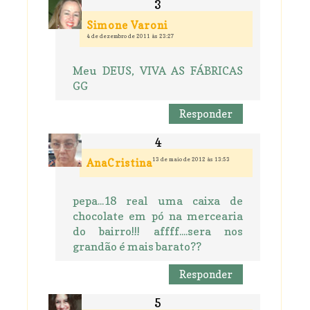
Simone Varoni
4 de dezembro de 2011 às 23:27
Meu DEUS, VIVA AS FÁBRICAS
GG
Responder
13 de maio de 2012 às 13:53
AnaCristina
pepa...18 real uma caixa de
chocolate em pó na mercearia
do bairro!!! affff....sera nos
grandão é mais barato??
Responder