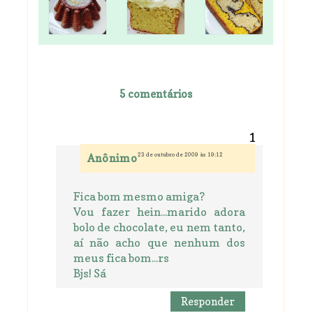
5 comentários
23 de outubro de 2009 às 19:12
Anônimo
Fica bom mesmo amiga?
Vou fazer hein...marido adora
bolo de chocolate, eu nem tanto,
aí não acho que nenhum dos
meus fica bom...rs
Bjs! Sá
Responder