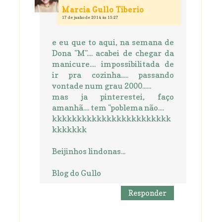
Marcia Gullo Tiberio
17 de junho de 2014 às 15:27
e eu que to aqui, na semana de
Dona "M".... acabei de chegar da
manicure.... impossibilitada de
ir pra cozinha..... passando
vontade num grau 2000......
mas ja pinterestei, faço
amanhã.... tem "poblema não....
kkkkkkkkkkkkkkkkkkkkkkkk
kkkkkkk
Beijinhos lindonas...
Blog do Gullo
Responder