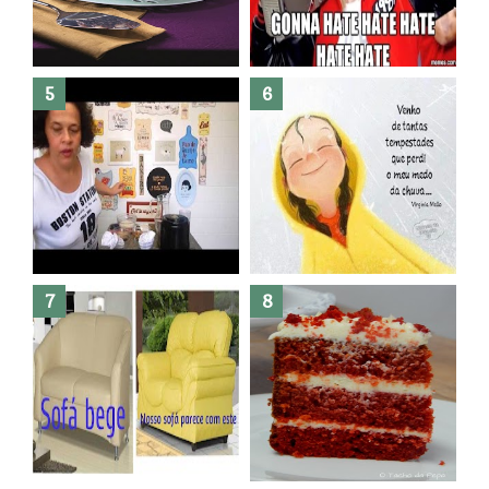
Banheiro novo por menos de
R$300,00 ?? E sem quebra
quebra ??( Editado)
Posso congelar bolo ??
Dez bolos pra fazer antes de
morrer !
Haters, como surgiram?
Como fazer leites vegetais ?
O medo que habita em nós.