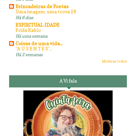
Brincadeiras de Poetas
Uma imagem, uma trova 28
Há 6 dias
ESPIRITUAL-IDADE
Frida Kahlo
Há uma semana
Coisas de uma vida...
"A U S E N T E S"...
Há 2 semanas
Mostrar todos
A Vi fala