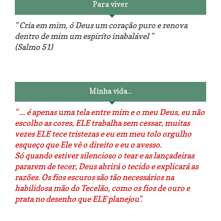
Para viver
" Cria em mim, ó Deus um coração puro e renova
dentro de mim um espiríto inabalável "
(Salmo 51)
Luminárias recicladas e o lado
O dia que aprendi a costurar.
positivo da internet.
Minha vida...
" ... é apenas uma tela entre mim e o meu Deus, eu não
escolho as cores, ELE trabalha sem cessar, muitas
vezes ELE tece tristezas e eu em meu tolo orgulho
esqueço que Ele vê o direito e eu o avesso.
Só quando estiver silencioso o tear e as lançadeiras
pararem de tecer, Deus abrirá o tecido e explicará as
razões. Os fios escuros são tão necessários na
habilidosa mão do Tecelão, como os fios de ouro e
prata no desenho que ELE planejou".