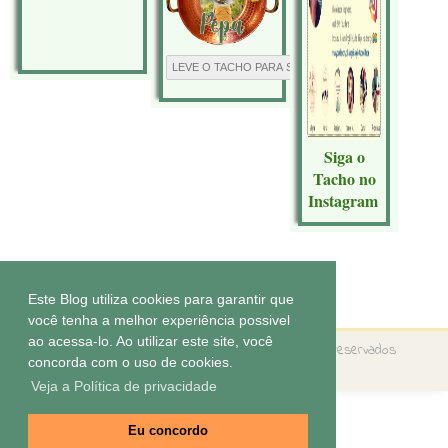
Siga o
Tacho no
Instagram
Tecnologia do
Blogger
.
Este Blog utiliza cookies para garantir que
você tenha a melhor experiência possivel
ao acessa-lo. Ao utilizar este site, você
Copyright ©
O tacho da Pepa
Todos os direitos reservados
concorda com o uso de cookies.
Tema by
Elaine Gaspareto
Veja a Política de privacidade
Eu concordo