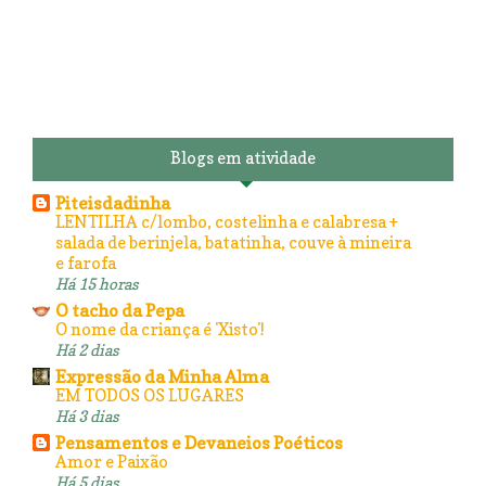
Blogs em atividade
Piteisdadinha
LENTILHA c/lombo, costelinha e calabresa +
salada de berinjela, batatinha, couve à mineira
e farofa
Há 15 horas
O tacho da Pepa
O nome da criança é 'Xisto'!
Há 2 dias
Expressão da Minha Alma
EM TODOS OS LUGARES
Há 3 dias
Pensamentos e Devaneios Poéticos
Amor e Paixão
Há 5 dias