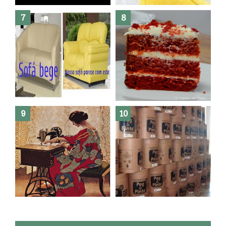
morrer !
Haters, como surgiram?
Como fazer leites vegetais ?
O medo que habita em nós.
Reforma do sofá, agora é em
patchwork!
The Red Velvet !!! O Perfeito