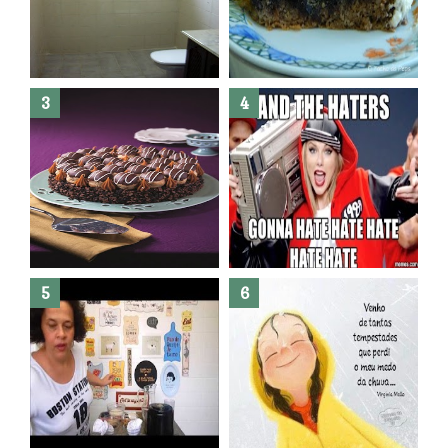
Banheiro novo por menos de
R$300,00 ?? E sem quebra
quebra ??( Editado)
Posso congelar bolo ??
Dez bolos pra fazer antes de