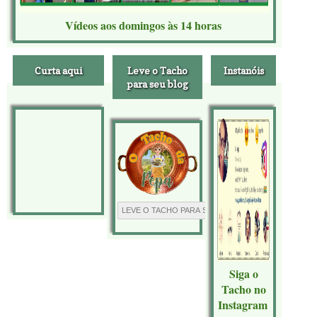
Vídeos aos domingos às 14 horas
Curta aqui
Leve o Tacho
Instanóis
para seu blog
Siga o
Tacho no
Instagram