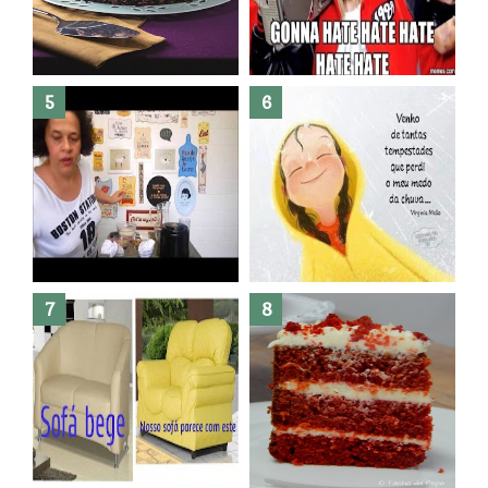
Banheiro novo por menos de
R$300,00 ?? E sem quebra
quebra ??( Editado)
Posso congelar bolo ??
Dez bolos pra fazer antes de
morrer !
Haters, como surgiram?
Como fazer leites vegetais ?
O medo que habita em nós.