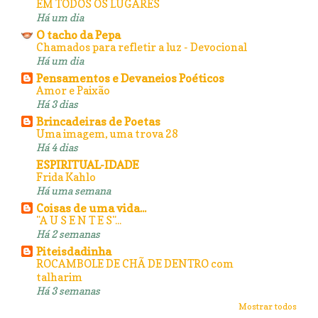
EM TODOS OS LUGARES
Há um dia
O tacho da Pepa
Chamados para refletir a luz - Devocional
Há um dia
Pensamentos e Devaneios Poéticos
Amor e Paixão
Há 3 dias
Brincadeiras de Poetas
Uma imagem, uma trova 28
Há 4 dias
ESPIRITUAL-IDADE
Frida Kahlo
Há uma semana
Coisas de uma vida...
"A U S E N T E S"...
Há 2 semanas
Piteisdadinha
ROCAMBOLE DE CHÃ DE DENTRO com
talharim
Há 3 semanas
Mostrar todos