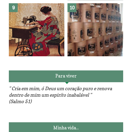
Reforma do sofá, agora é em
patchwork!
The Red Velvet !!! O Perfeito
Para viver
" Cria em mim, ó Deus um coração puro e renova
dentro de mim um espiríto inabalável "
(Salmo 51)
Luminárias recicladas e o lado
O dia que aprendi a costurar.
positivo da internet.
Minha vida...