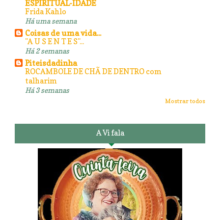
ESPIRITUAL-IDADE
Frida Kahlo
Há uma semana
Coisas de uma vida...
"A U S E N T E S"...
Há 2 semanas
Piteisdadinha
ROCAMBOLE DE CHÃ DE DENTRO com
talharim
Há 3 semanas
Mostrar todos
A Vi fala