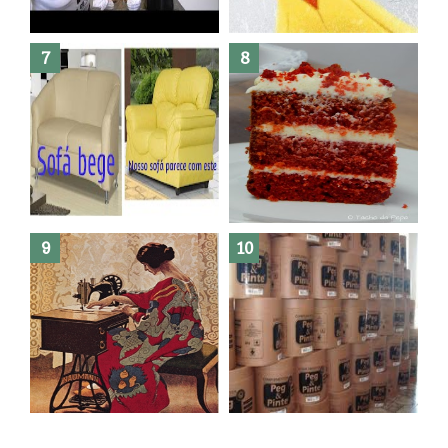
Dez bolos pra fazer antes de
morrer !
Haters, como surgiram?
Como fazer leites vegetais ?
O medo que habita em nós.
Reforma do sofá, agora é em
patchwork!
The Red Velvet !!! O Perfeito