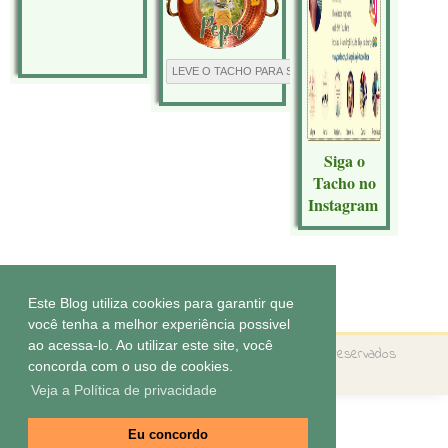
Siga o
Tacho no
Instagram
Tecnologia do
Blogger
.
Este Blog utiliza cookies para garantir que
você tenha a melhor experiência possivel
ao acessa-lo. Ao utilizar este site, você
Copyright ©
O tacho da Pepa
Todos os direitos reservados
concorda com o uso de cookies.
Tema by
Elaine Gaspareto
Veja a Política de privacidade
Eu concordo