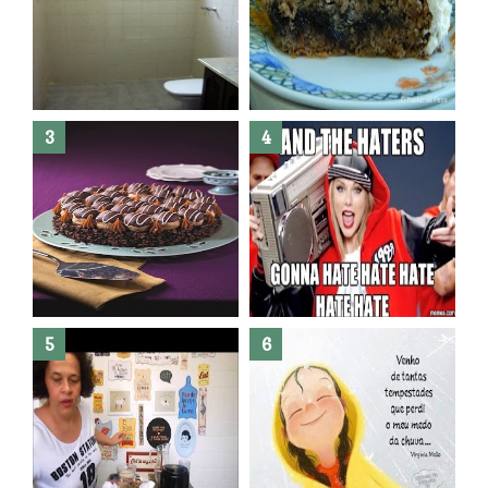
Banheiro novo por menos de
R$300,00 ?? E sem quebra
quebra ??( Editado)
Posso congelar bolo ??