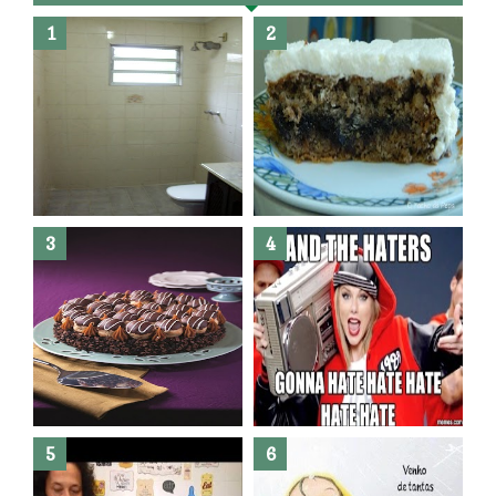
Banheiro novo por menos de
R$300,00 ?? E sem quebra
quebra ??( Editado)
Posso congelar bolo ??