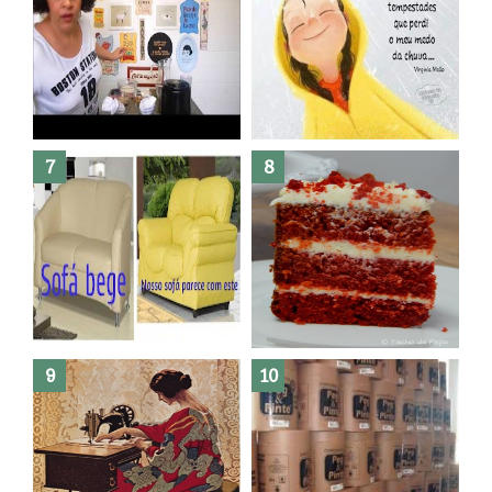
Dez bolos pra fazer antes de
morrer !
Haters, como surgiram?
Como fazer leites vegetais ?
O medo que habita em nós.