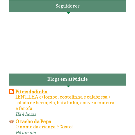
Seguidores
Blogs em atividade
Piteisdadinha
LENTILHA c/lombo, costelinha e calabresa +
salada de berinjela, batatinha, couve à mineira
e farofa
Há 4 horas
O tacho da Pepa
O nome da criança é 'Xisto'!
Há um dia