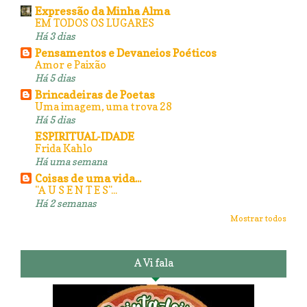
Expressão da Minha Alma
EM TODOS OS LUGARES
Há 3 dias
Pensamentos e Devaneios Poéticos
Amor e Paixão
Há 5 dias
Brincadeiras de Poetas
Uma imagem, uma trova 28
Há 5 dias
ESPIRITUAL-IDADE
Frida Kahlo
Há uma semana
Coisas de uma vida...
"A U S E N T E S"...
Há 2 semanas
Mostrar todos
A Vi fala