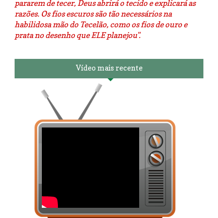
pararem de tecer, Deus abrirá o tecido e explicará as
razões. Os fios escuros são tão necessários na
habilidosa mão do Tecelão, como os fios de ouro e
prata no desenho que ELE planejou".
Vídeo mais recente