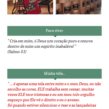
Reforma do sofá, agora é em
patchwork!
The Red Velvet !!! O Perfeito
Para viver
" Cria em mim, ó Deus um coração puro e renova
dentro de mim um espiríto inabalável "
(Salmo 51)
Luminárias recicladas e o lado
O dia que aprendi a costurar.
positivo da internet.
Minha vida...
" ... é apenas uma tela entre mim e o meu Deus, eu não
escolho as cores, ELE trabalha sem cessar, muitas
vezes ELE tece tristezas e eu em meu tolo orgulho
esqueço que Ele vê o direito e eu o avesso.
Só quando estiver silencioso o tear e as lançadeiras