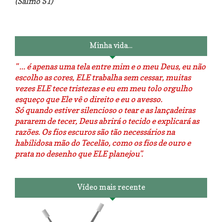
(Salmo 51)
Luminárias recicladas e o lado
O dia que aprendi a costurar.
positivo da internet.
Minha vida...
" ... é apenas uma tela entre mim e o meu Deus, eu não
escolho as cores, ELE trabalha sem cessar, muitas
vezes ELE tece tristezas e eu em meu tolo orgulho
esqueço que Ele vê o direito e eu o avesso.
Só quando estiver silencioso o tear e as lançadeiras
pararem de tecer, Deus abrirá o tecido e explicará as
razões. Os fios escuros são tão necessários na
habilidosa mão do Tecelão, como os fios de ouro e
prata no desenho que ELE planejou".
Vídeo mais recente