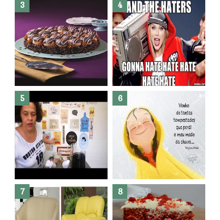
Banheiro novo por menos de
R$300,00 ?? E sem quebra
quebra ??( Editado)
Posso congelar bolo ??
Dez bolos pra fazer antes de
morrer !
Haters, como surgiram?