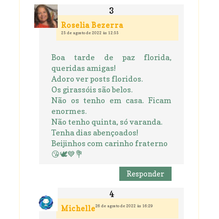
Roselia Bezerra
25 de agosto de 2022 às 12:55
Boa tarde de paz florida,
queridas amigas!
Adoro ver posts floridos.
Os girassóis são belos.
Não os tenho em casa. Ficam
enormes.
Não tenho quinta, só varanda.
Tenha dias abençoados!
Beijinhos com carinho fraterno
😘🕊️💙💐
Responder
26 de agosto de 2022 às 16:29
Michelle