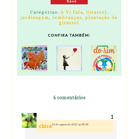
Save
Categorias:
A Vi fala
,
Girassol
,
jardinagem
,
lembranças
,
plantação de
girassol
CONFIRA TAMBÉM:
4 comentários
25 de agosto de 2022 às 06:38
chica