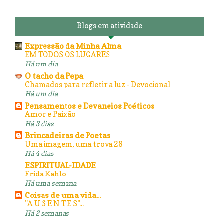
Blogs em atividade
Expressão da Minha Alma
EM TODOS OS LUGARES
Há um dia
O tacho da Pepa
Chamados para refletir a luz - Devocional
Há um dia
Pensamentos e Devaneios Poéticos
Amor e Paixão
Há 3 dias
Brincadeiras de Poetas
Uma imagem, uma trova 28
Há 4 dias
ESPIRITUAL-IDADE
Frida Kahlo
Há uma semana
Coisas de uma vida...
"A U S E N T E S"...
Há 2 semanas