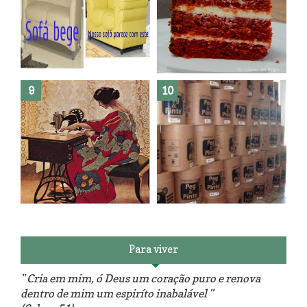
Como fazer leites vegetais ?
O medo que habita em nós.
Reforma do sofá, agora é em
patchwork!
The Red Velvet !!! O Perfeito
Para viver
" Cria em mim, ó Deus um coração puro e renova
dentro de mim um espiríto inabalável "