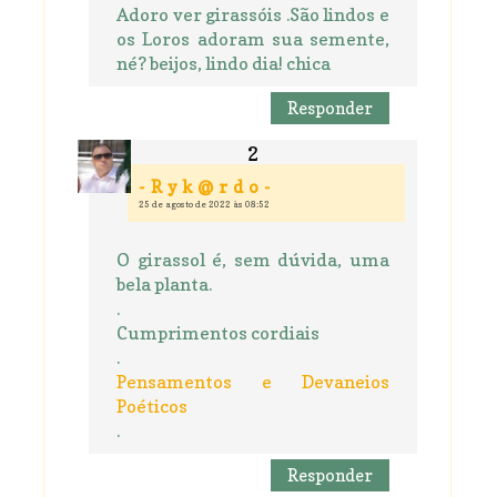
Adoro ver girassóis .São lindos e
os Loros adoram sua semente,
né? beijos, lindo dia! chica
Responder
- R y k @ r d o -
25 de agosto de 2022 às 08:52
O girassol é, sem dúvida, uma
bela planta.
.
Cumprimentos cordiais
.
Pensamentos e Devaneios
Poéticos
.
Responder