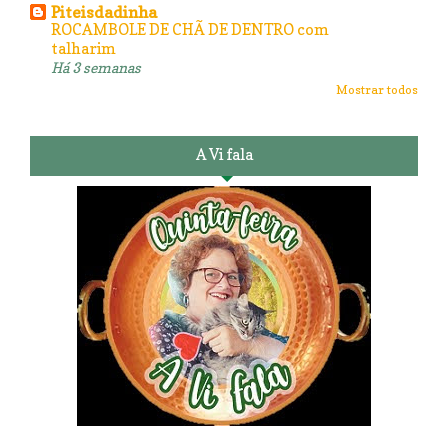
Piteisdadinha
ROCAMBOLE DE CHÃ DE DENTRO com
talharim
Há 3 semanas
Mostrar todos
A Vi fala