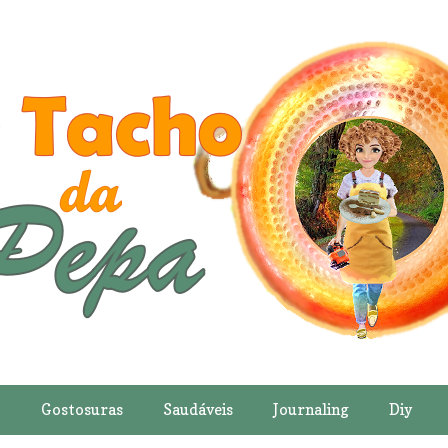
o
Gostosuras
Saudáveis
Journaling
Diy