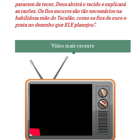
pararem de tecer, Deus abrirá o tecido e explicará
as razões. Os fios escuros são tão necessários na
habilidosa mão do Tecelão, como os fios de ouro e
prata no desenho que ELE planejou".
Vídeo mais recente