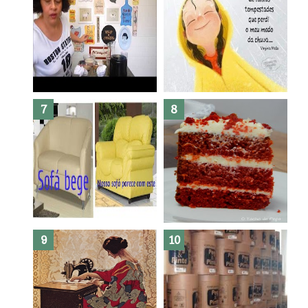
Dez bolos pra fazer antes de
morrer !
Haters, como surgiram?
Como fazer leites vegetais ?
O medo que habita em nós.