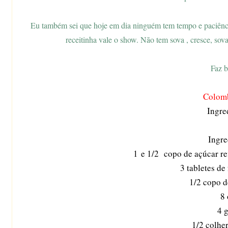
Eu também sei que hoje em dia ninguém tem tempo e paciência 
receitinha vale o show. Não tem sova , cresce, sova
Faz 
Colomb
Ingre
Ingre
1 e 1/2 copo de açúcar r
3 tabletes de
1/2 copo d
8
4 
1/2 colher