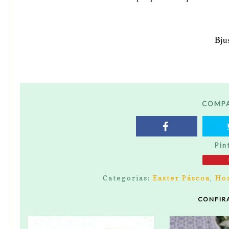
Bju
COMPA
Pin
Categorias:
Easter Páscoa
,
Ho
CONFIR