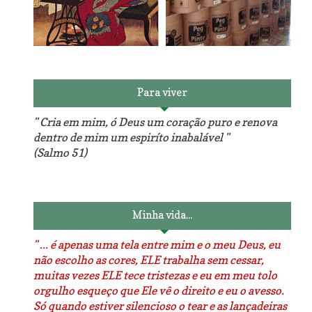
Reforma do sofá, agora é
em patchwork!
The Red Velvet !!! O Perfeito
Para viver
" Cria em mim, ó Deus um coração puro e renova
dentro de mim um espiríto inabalável "
(Salmo 51)
Luminárias recicladas e o
O dia que aprendi a costurar.
lado positivo da internet.
Minha vida...
" ... é apenas uma tela entre mim e o meu Deus, eu
não escolho as cores, ELE trabalha sem cessar,
muitas vezes ELE tece tristezas e eu em meu tolo
orgulho esqueço que Ele vê o direito e eu o avesso.
Só quando estiver silencioso o tear e as lançadeiras