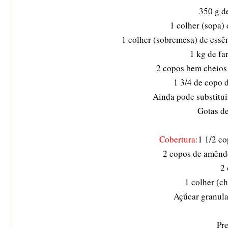
350 g d
1 colher (sopa) 
1 colher (sobremesa) de essê
1 kg de fa
2 copos bem cheios 
1 3/4 de copo 
Ainda pode substituir
Gotas d
Cobertura:
1 1/2 co
2 copos de amênd
2
1 colher (c
Açúcar granula
Pr