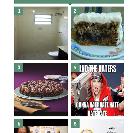
Banheiro novo por menos de
R$300,00 ?? E sem quebra
quebra ??( Editado)
Posso congelar bolo ??