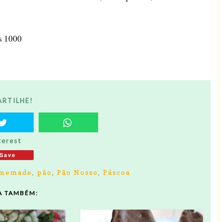
s 1000
RTILHE!
terest
Save
memade
,
pão
,
Pão Nosso
,
Páscoa
A TAMBÉM: