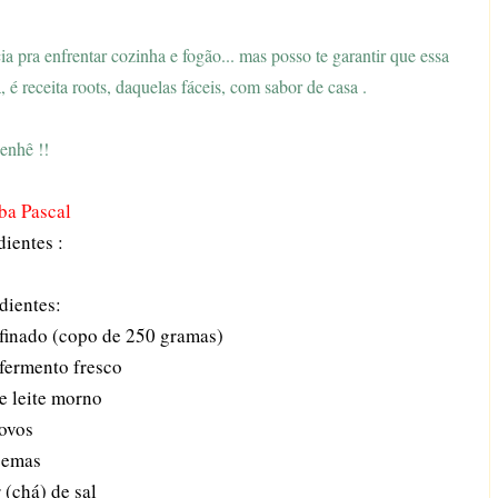
pra enfrentar cozinha e fogão... mas posso te garantir que essa
, é receita roots, daquelas fáceis, com sabor de casa .
benhê !!
a Pascal
dientes :
dientes:
efinado (copo de 250 gramas)
 fermento fresco
e leite morno
 ovos
gemas
 (chá) de sal