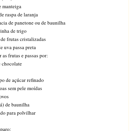
e manteiga
de raspa de laranja
ncia de panetone ou de baunilha
rinha de trigo
de frutas cristalizadas
de uva passa preta
 as frutas e passas por:
e chocolate
po de açúcar refinado
oas sem pele moídas
 ovos
há) de baunilha
do para polvilhar
eparo: