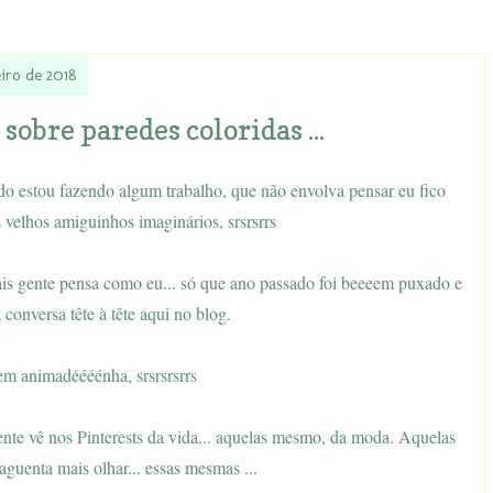
eiro de 2018
obre paredes coloridas ...
o estou fazendo algum trabalho, que não envolva pensar eu fico
 velhos amiguinhos imaginários, srsrsrrs
mais gente pensa como eu... só que ano passado foi beeeem puxado e
conversa tête à tête aqui no blog.
em animadéééénha, srsrsrsrrs
ente vê nos Pinterests da vida... aquelas mesmo, da moda. Aquelas
guenta mais olhar... essas mesmas ...