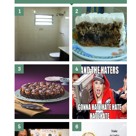
Banheiro novo por menos de
R$300,00 ?? E sem quebra
quebra ??( Editado)
Posso congelar bolo ??