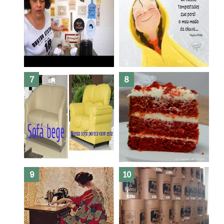
Dez bolos pra fazer antes de
morrer !
Haters, como surgiram?
Como fazer leites vegetais ?
O medo que habita em nós.