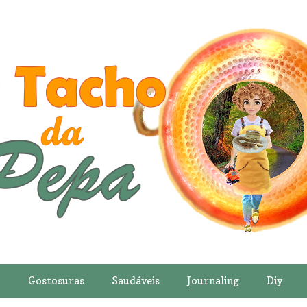
o
Gostosuras
Saudáveis
Journaling
Diy