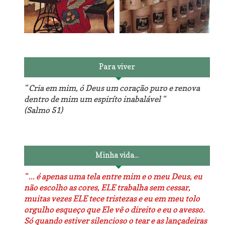
Reforma do sofá, agora é
em patchwork!
The Red Velvet !!! O Perfeito
Para viver
" Cria em mim, ó Deus um coração puro e renova
dentro de mim um espiríto inabalável "
(Salmo 51)
Luminárias recicladas e o
O dia que aprendi a costurar.
lado positivo da internet.
Minha vida...
" ... é apenas uma tela entre mim e o meu Deus, eu
não escolho as cores, ELE trabalha sem cessar,
muitas vezes ELE tece tristezas e eu em meu tolo
orgulho esqueço que Ele vê o direito e eu o avesso.
Só quando estiver silencioso o tear e as lançadeiras