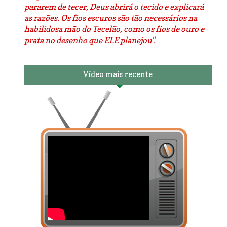
pararem de tecer, Deus abrirá o tecido e explicará
as razões. Os fios escuros são tão necessários na
habilidosa mão do Tecelão, como os fios de ouro e
prata no desenho que ELE planejou".
Vídeo mais recente