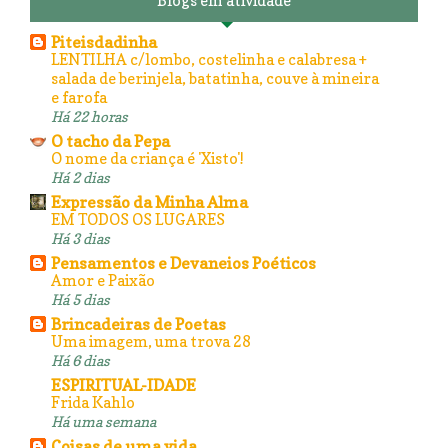
Blogs em atividade
Piteisdadinha
LENTILHA c/lombo, costelinha e calabresa +
salada de berinjela, batatinha, couve à mineira
e farofa
Há 22 horas
O tacho da Pepa
O nome da criança é 'Xisto'!
Há 2 dias
Expressão da Minha Alma
EM TODOS OS LUGARES
Há 3 dias
Pensamentos e Devaneios Poéticos
Amor e Paixão
Há 5 dias
Brincadeiras de Poetas
Uma imagem, uma trova 28
Há 6 dias
ESPIRITUAL-IDADE
Frida Kahlo
Há uma semana
Coisas de uma vida...