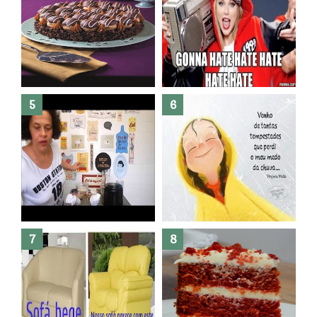
Banheiro novo por menos de
R$300,00 ?? E sem quebra
quebra ??( Editado)
Posso congelar bolo ??
Dez bolos pra fazer antes de
morrer !
Haters, como surgiram?