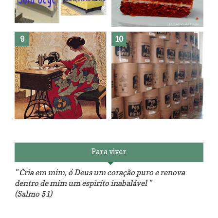
Como fazer leites vegetais ?
O medo que habita em nós.
Reforma do sofá, agora é em
patchwork!
The Red Velvet !!! O Perfeito
Para viver
" Cria em mim, ó Deus um coração puro e renova
dentro de mim um espiríto inabalável "
(Salmo 51)
Luminárias recicladas e o lado
O dia que aprendi a costurar.
positivo da internet.