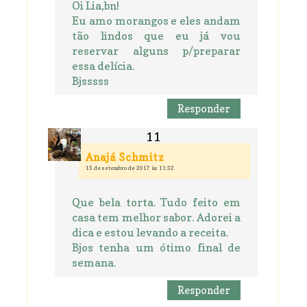
Oi Lia,bn!
Eu amo morangos e eles andam
tão lindos que eu já vou
reservar alguns p/preparar
essa delícia.
Bjsssss
Responder
Anajá Schmitz
15 de setembro de 2017 às 11:32
Que bela torta. Tudo feito em
casa tem melhor sabor. Adorei a
dica e estou levando a receita.
Bjos tenha um ótimo final de
semana.
Responder