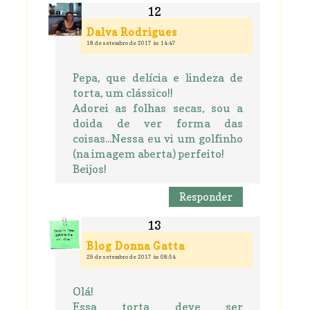
Dalva Rodrigues
18 de setembro de 2017 às 14:47
Pepa, que delícia e lindeza de
torta, um clássico!!
Adorei as folhas secas, sou a
doida de ver forma das
coisas...Nessa eu vi um golfinho
(na imagem aberta) perfeito!
Beijos!
Responder
Blog Donna Gatta
29 de setembro de 2017 às 08:54
Olá!
Essa torta deve ser