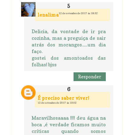
12 de setembro de 2017 às 18:52
lenalima
Delicia, da vontade de ir pra
cozinha, mas a preguiça de sair
atrás dos morangos......um dia
faço.
gostei dos amontoados das
folhas! bjss
Responder
É preciso saber viver!
12 de setembro de 2017 às 19:02
Maravilhosaaaa !!!! deu água na
boca ,é verdade ficamos muito
críticas quando somos