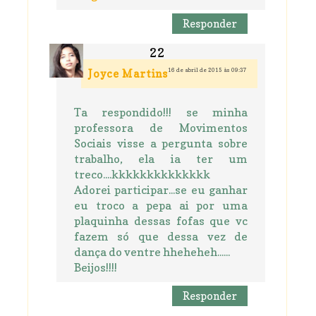
Responder
16 de abril de 2015 às 09:37
Joyce Martins
Ta respondido!!! se minha
professora de Movimentos
Sociais visse a pergunta sobre
trabalho, ela ia ter um
treco....kkkkkkkkkkkkkk
Adorei participar...se eu ganhar
eu troco a pepa ai por uma
plaquinha dessas fofas que vc
fazem só que dessa vez de
dança do ventre hheheheh......
Beijos!!!!
Responder