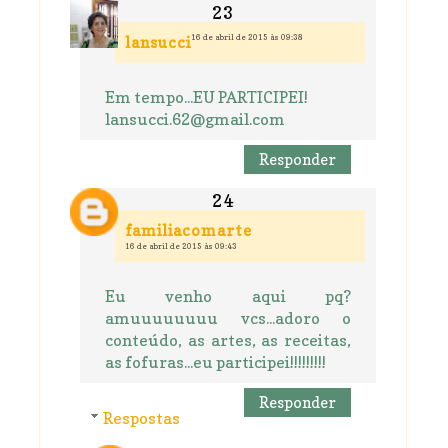
16 de abril de 2015 às 09:38
lansucci
Em tempo...EU PARTICIPEI!
lansucci.62@gmail.com
Responder
familiacomarte
16 de abril de 2015 às 09:43
Eu venho aqui pq?
amuuuuuuuu vcs...adoro o
conteúdo, as artes, as receitas,
as fofuras...eu participei!!!!!!!!!
Responder
Respostas