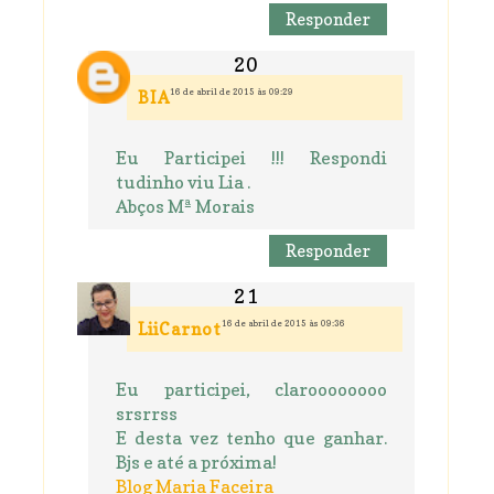
Responder
16 de abril de 2015 às 09:29
BIA
Eu Participei !!! Respondi
tudinho viu Lia .
Abços Mª Morais
Responder
16 de abril de 2015 às 09:36
LiiCarnot
Eu participei, claroooooooo
srsrrss
E desta vez tenho que ganhar.
Bjs e até a próxima!
Blog Maria Faceira