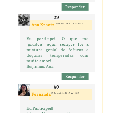
Responder
16 de abril de 2015 às 10:55
Ana Kroetz
Eu participei! O que me
"grudou" aqui, sempre foi a
mistura genial de fofuras e
doçuras, temperadas com
muito amor!
Beijinhos, Ana
Responder
16 de abril de 2015 às 11:02
Fernanda
Eu Participei!!