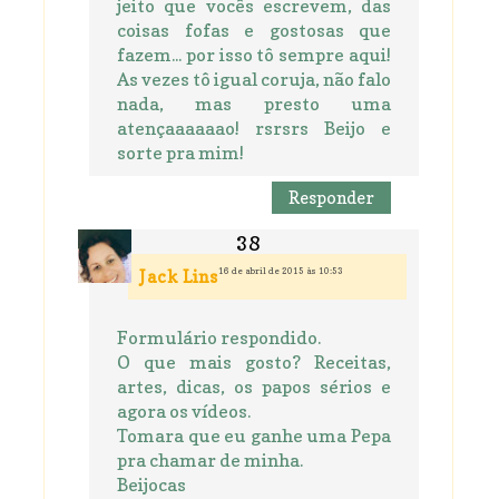
jeito que vocês escrevem, das
coisas fofas e gostosas que
fazem... por isso tô sempre aqui!
As vezes tô igual coruja, não falo
nada, mas presto uma
atençaaaaaao! rsrsrs Beijo e
sorte pra mim!
Responder
16 de abril de 2015 às 10:53
Jack Lins
Formulário respondido.
O que mais gosto? Receitas,
artes, dicas, os papos sérios e
agora os vídeos.
Tomara que eu ganhe uma Pepa
pra chamar de minha.
Beijocas