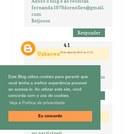
Adoro o blog e as receitas.
fernanda1979dornelles@gmail.
com
Beijooos
Responder
16 de abril de 2015 às 11:11
Unknown
Eu participei !!!!!
Beijokas estou curtindo o tacho
Este Blog utiliza cookies para garantir que
<3
você tenha a melhor experiência possivel
ao acessa-lo. Ao utilizar este site, você
Responder
concorda com o uso de cookies.
Veja a Política de privacidade
16 de abril de 2015 às 11:15
Unknown
Eu concordo
eu participeii