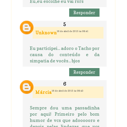
Eu,eu escolhe eu vai rsrs
Responder
16 de abril de 2015 às 08:41
Unknown
Eu participei... adoro o Tacho por
causa do conteúdo e da
simpatia de vocês... bjos
Responder
16 de abril de 2015 às 08:43
Márcia
Sempre dou uma passadinha
por aqui! Primeiro pelo bom
humor de vcs que adoooooro e
depois pelas lindezas que vcs