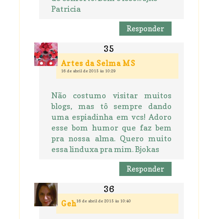
Patricia
Responder
Artes da Selma MS
16 de abril de 2015 às 10:29
Não costumo visitar muitos
blogs, mas tô sempre dando
uma espiadinha em vcs! Adoro
esse bom humor que faz bem
pra nossa alma. Quero muito
essa linduxa pra mim. Bjokas
Responder
16 de abril de 2015 às 10:40
Geh