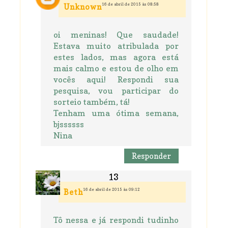
16 de abril de 2015 às 08:58
Unknown
oi meninas! Que saudade!
Estava muito atribulada por
estes lados, mas agora está
mais calmo e estou de olho em
vocês aqui! Respondi sua
pesquisa, vou participar do
sorteio também, tá!
Tenham uma ótima semana,
bjssssss
Nina
Responder
16 de abril de 2015 às 09:12
Beth
Tô nessa e já respondi tudinho