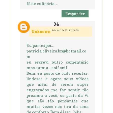
fã de culinária. ..
Responder
16 de abril de 2015 às 10:09
Unknown
Eu participei...
patricia.oliveira.br@hotmail.co
m
eu escrevi outro comentário
mas sumiu... snif snif
Bem, eu gosto de tudo receitas,
lindezas e agora seus vídeos
que além de serem super
engraçados me faz sentir tão
proxima a você, os posts da Vi
que são tão pensantes que
muitas vezes nos tira da zona
de conforto. Bem é isso... bjks