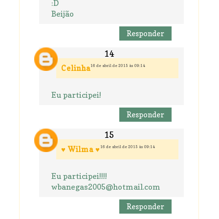
:D
Beijão
Responder
16 de abril de 2015 às 09:14
Celinha
Eu participei!
Responder
16 de abril de 2015 às 09:14
♥ Wilma ♥
Eu participei!!!!
wbanegas2005@hotmail.com
Responder