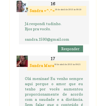
16 de abril de 2015 às 09:19
Sandra =^.^=
Já respondi tudinho.
Bjos pra vocês.
sandra.1590@gmail.com
Responder
16 de abril de 2015 às 09:21
Sandra Mara
Olá meninas! Eu venho sempre
aqui porque o amor que eu
tenho por vocês aumentou
proporcionamente de acordo
com a saudade e a distância.
Sem falar que o conteúdo é