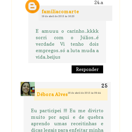
familiacomarte
19 de abril de 2015 às 16:20
E amuuu o carinho...kkkk
sorri com o Júlios...é
verdade Vi tenho dois
empregos..só a luta muda a
vida..beijus
Responder
16 de abril de 2015 às 09:44
Débora Alves
Eu participei !!! Eu me divirto
muito por aqui e de quebra
aprendo umas receitinhas e
dicas legais para enfeitar minha