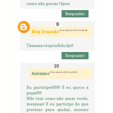
como não gostar ! bjsss
Responder
16 de abril de 2015 às 08:48
Meg Dourado
Táaaaaa respondido,bjs!!
Responder
16 de abril de 2015 às 08:51
Anônimo
Eu participei!!!!!!!! E eu quero a
pepa!!!!!!
Não tem como não amar vocês,
meninas! E eu participo do que
precisar para ajudar, mesmo