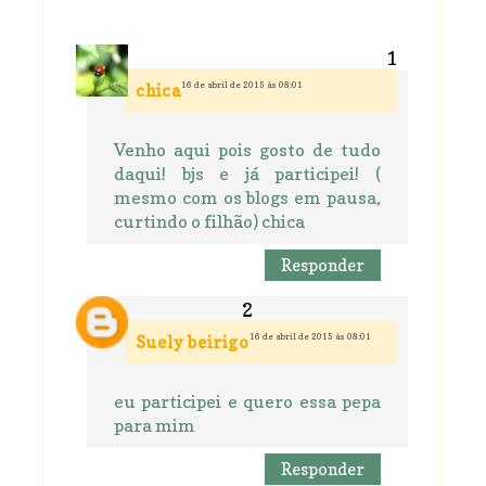
16 de abril de 2015 às 08:01
chica
Venho aqui pois gosto de tudo
daqui! bjs e já participei! (
mesmo com os blogs em pausa,
curtindo o filhão) chica
Responder
16 de abril de 2015 às 08:01
Suely beirigo
eu participei e quero essa pepa
para mim
Responder