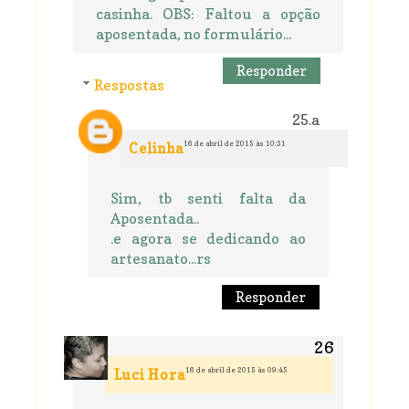
casinha. OBS: Faltou a opção
aposentada, no formulário...
Responder
Respostas
16 de abril de 2015 às 10:31
Celinha
Sim, tb senti falta da
Aposentada..
.e agora se dedicando ao
artesanato...rs
Responder
16 de abril de 2015 às 09:45
Luci Hora