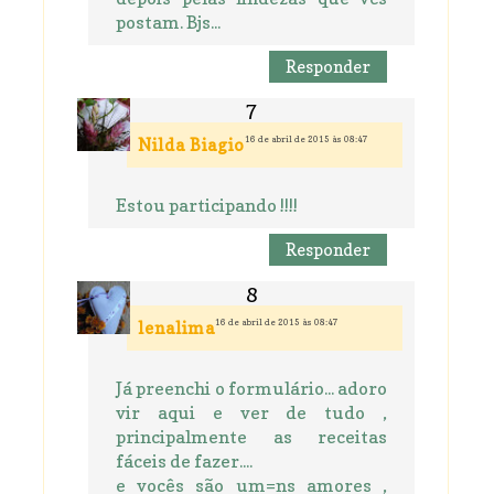
postam. Bjs...
Responder
16 de abril de 2015 às 08:47
Nilda Biagio
Estou participando !!!!
Responder
16 de abril de 2015 às 08:47
lenalima
Já preenchi o formulário... adoro
vir aqui e ver de tudo ,
principalmente as receitas
fáceis de fazer....
e vocês são um=ns amores ,