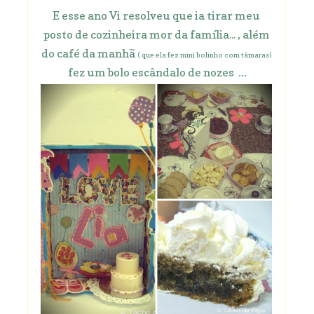
E esse ano Vi resolveu que ia tirar meu
posto de cozinheira mor da família... , além
do café da manhã
( que ela fez mini bolinho com tâmaras)
fez um bolo escândalo de nozes
...