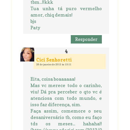
tbm...!!kkk
Tua unha tá puro vermelho
amor, chiq demais!
bjs
Paty
Responder
Cici Senhoretti
26 de janeiro de 2013 às 15:11
Eita, coisa boaaaaaa!
Mas vc merece todo o carinho,
viu! Dá pra perceber o qto vc é
atenciosa com todo mundo, e
isso faz diferença, sim.
Faça assim, comemore o seu
desaniversário tb, como eu faço
tds os meses... hahaha!!
(http://www.cdecici.com/2012/0