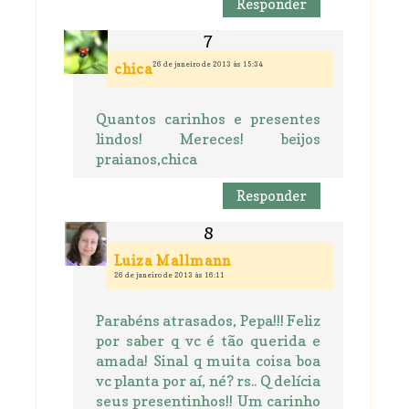
Responder
26 de janeiro de 2013 às 15:34
chica
Quantos carinhos e presentes
lindos! Mereces! beijos
praianos,chica
Responder
Luiza Mallmann
26 de janeiro de 2013 às 16:11
Parabéns atrasados, Pepa!!! Feliz
por saber q vc é tão querida e
amada! Sinal q muita coisa boa
vc planta por aí, né? rs.. Q delícia
seus presentinhos!! Um carinho