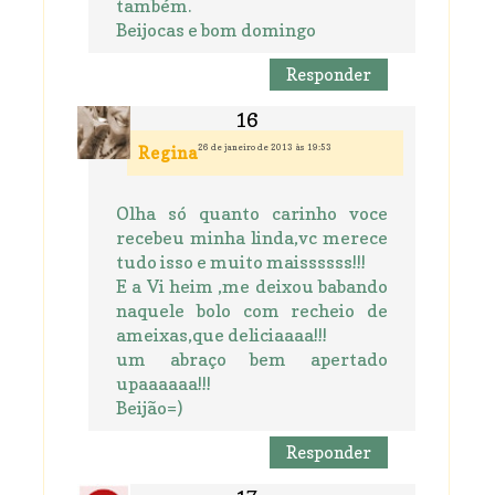
também.
Beijocas e bom domingo
Responder
26 de janeiro de 2013 às 19:53
Regina
Olha só quanto carinho voce
recebeu minha linda,vc merece
tudo isso e muito maissssss!!!
E a Vi heim ,me deixou babando
naquele bolo com recheio de
ameixas,que deliciaaaa!!!
um abraço bem apertado
upaaaaaa!!!
Beijão=)
Responder