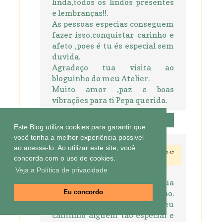
linda,todos os lindos presentes
e lembranças!!.
As pessoas especias conseguem
fazer isso,conquistar carinho e
afeto ,poes é tu és especial sem
duvida.
Agradeço tua visita ao
bloguinho do meu Atelier.
Muito amor ,paz e boas
vibrações para ti Pepa querida.
Responder
Este Blog utiliza cookies para garantir que
você tenha a melhor experiência possivel
ao acessa-lo. Ao utilizar este site, você
26 de janeiro de 2013 às 22:57
Ogmar Costa
concorda com o uso de cookies.
Veja a Política de privacidade
Olá Pepa!!! Vim agradecer sua
linda visita lá no meu bolguinho.
Eu concordo
Fico feliz por ter em meu
cantinho alguém tão especial e