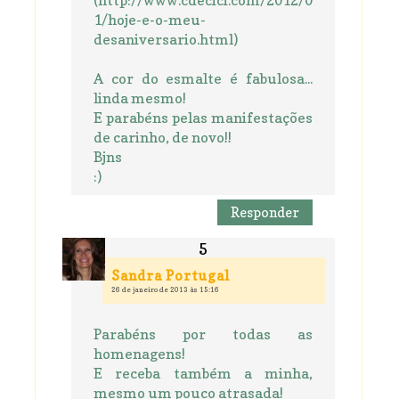
1/hoje-e-o-meu-
desaniversario.html)
A cor do esmalte é fabulosa...
linda mesmo!
E parabéns pelas manifestações
de carinho, de novo!!
Bjns
:)
Responder
Sandra Portugal
26 de janeiro de 2013 às 15:16
Parabéns por todas as
homenagens!
E receba também a minha,
mesmo um pouco atrasada!