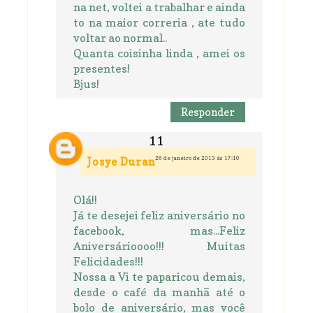
na net, voltei a trabalhar e ainda
to na maior correria , ate tudo
voltar ao normal..
Quanta coisinha linda , amei os
presentes!
Bjus!
Responder
26 de janeiro de 2013 às 17:10
Josye Duran
Olá!!
Já te desejei feliz aniversário no
facebook, mas...Feliz
Aniversárioooo!!! Muitas
Felicidades!!!
Nossa a Vi te paparicou demais,
desde o café da manhã até o
bolo de aniversário, mas você