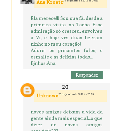
26 de janeiro de 2013 às 20:29
Ana Kroetz
Ela merece!!! Sou sua fã, desde a
primeira visita no Tacho...Essa
admiração só cresceu, envolveu
a Vi, e hoje vcs duas fizeram
ninho no meu coração!
Adorei os presentes fofos, o
esmalte e as delícias todas...
Bjnhos,Ana
Responder
26 de janeiro de 2013 às 20:33
Unknown
novos amigos deixam a vida da
gente ainda mais especial...o que
dizer de novos amigos
especiais???