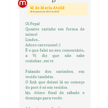
M de Maria Ateliê
26 de janeiro de 2013 às 20:03
Oi Pepa!
Quanto carinho em forma de
mimo!
Lindos...
Adoro carroussel :)
É o que falei no seu comentário,
a Vi diz que não sabe
cozinhar...sei rs
Falando dos carimbos, em
tecido também.
O link que deixei lá no começo
do post é só em tecidos.
bjs, ótimo final de sábado e
domingo para vocês.