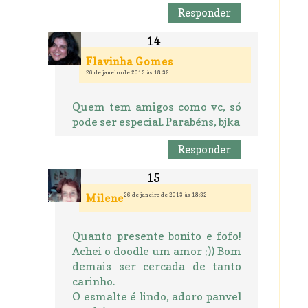
Responder
Flavinha Gomes
26 de janeiro de 2013 às 18:32
Quem tem amigos como vc, só
pode ser especial. Parabéns, bjka
Responder
26 de janeiro de 2013 às 18:32
Milene
Quanto presente bonito e fofo!
Achei o doodle um amor ;)) Bom
demais ser cercada de tanto
carinho.
O esmalte é lindo, adoro panvel