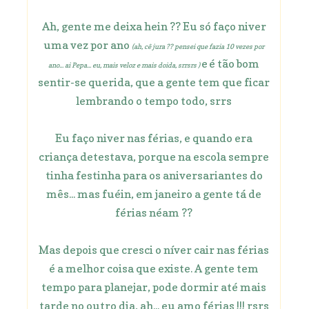
Ah, gente me deixa hein ?? Eu só faço niver
uma vez por ano
(ah, cê jura ?? pensei que fazia 10 vezes por
e
é tão bom
ano... ai Pepa... eu, mais veloz e mais doida, srrsrs )
sentir-se querida, que a gente tem que ficar
lembrando o tempo todo, srrs
Eu faço niver nas férias, e quando era
criança detestava, porque na escola sempre
tinha festinha para os aniversariantes do
mês... mas fuéin, em janeiro a gente tá de
férias néam ??
Mas depois que cresci o níver cair nas férias
é a melhor coisa que existe. A gente tem
tempo para planejar, pode dormir até mais
tarde no outro dia, ah... eu amo férias !!! rsrs