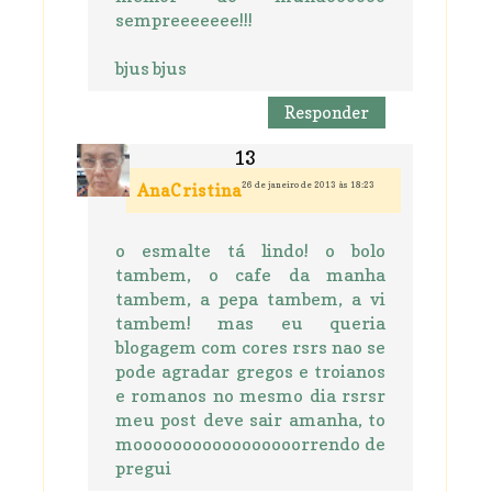
sempreeeeeee!!!
bjus bjus
Responder
26 de janeiro de 2013 às 18:23
AnaCristina
o esmalte tá lindo! o bolo
tambem, o cafe da manha
tambem, a pepa tambem, a vi
tambem! mas eu queria
blogagem com cores rsrs nao se
pode agradar gregos e troianos
e romanos no mesmo dia rsrsr
meu post deve sair amanha, to
mooooooooooooooooorrendo de
pregui