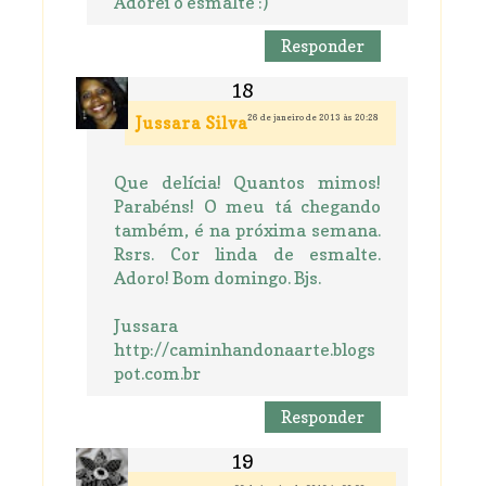
Adorei o esmalte :)
Responder
26 de janeiro de 2013 às 20:28
Jussara Silva
Que delícia! Quantos mimos!
Parabéns! O meu tá chegando
também, é na próxima semana.
Rsrs. Cor linda de esmalte.
Adoro! Bom domingo. Bjs.
Jussara
http://caminhandonaarte.blogs
pot.com.br
Responder