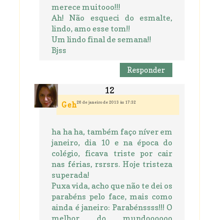
merece muitooo!!!
Ah! Não esqueci do esmalte,
lindo, amo esse tom!!
Um lindo final de semana!!
Bjss
Responder
26 de janeiro de 2013 às 17:32
Geh
ha ha ha, também faço níver em
janeiro, dia 10 e na época do
colégio, ficava triste por cair
nas férias, rsrsrs. Hoje tristeza
superada!
Puxa vida, acho que não te dei os
parabéns pelo face, mais como
ainda é janeiro: Parabénssss!!! O
melhor do mundoooooo