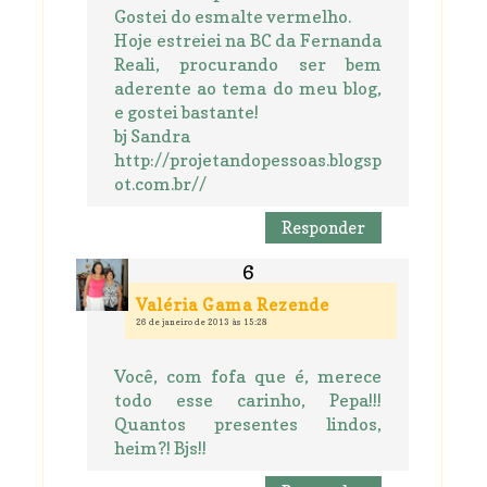
Gostei do esmalte vermelho.
Hoje estreiei na BC da Fernanda
Reali, procurando ser bem
aderente ao tema do meu blog,
e gostei bastante!
bj Sandra
http://projetandopessoas.blogsp
ot.com.br//
Responder
Valéria Gama Rezende
26 de janeiro de 2013 às 15:28
Você, com fofa que é, merece
todo esse carinho, Pepa!!!
Quantos presentes lindos,
heim?! Bjs!!