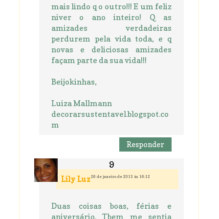
mais lindo q o outro!!! E um feliz
niver o ano inteiro! Q as
amizades verdadeiras
perdurem pela vida toda, e q
novas e deliciosas amizades
façam parte da sua vida!!!
Beijokinhas,
Luiza Mallmann
decorarsustentavel.blogspot.co
m
Responder
26 de janeiro de 2013 às 16:12
Lily Luz
Duas coisas boas, férias e
aniversário. Tbem me sentia