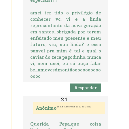
amei ter tido o privilégio de
conhecer vc, vi e a linda
representante da nova geração
em santos...obrigada por terem
enfeitado meu presente e meu
futuro, viu, sua linda? e essa
panvel pra mim é tal e qual o
caviar do zeca pagodinho: nunca
vi, nem usei, eu só ouço falar
be...amovcsdmontãooooooooooo
oooo
Responder
26 de janeiro de 2013 às 20:42
Anônimo
Querida Pepa,que coisa