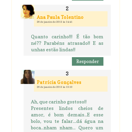
Ana Paula Tolentino
26 de janeiro de 2013 às 14:41
Quanto carinho!!! É tão bom
né?? Parabéns atrasado!! E as
unhas estão lindas!!
Responder
Patrícia Gonçalves
26 de janeiro de 2013 às 15:10
Ah, que carinho gostoso!!
Presentes lindos cheios de
amor, é bom demais...E esse
bolo, vou te falar....dá água na
boca...nham nham... Quero um