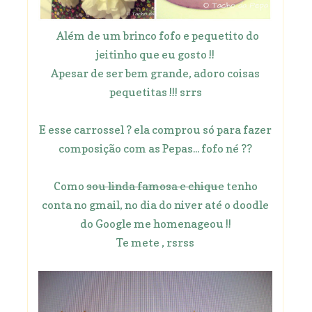
Além de um brinco fofo e pequetito do
jeitinho que eu gosto !!
Apesar de ser bem grande, adoro coisas
pequetitas !!! srrs
E esse carrossel ? ela comprou só para fazer
composição com as Pepas... fofo né ??
Como
sou linda famosa e chique
tenho
conta no gmail, no dia do niver até o doodle
do Google me homenageou !!
Te mete , rsrss