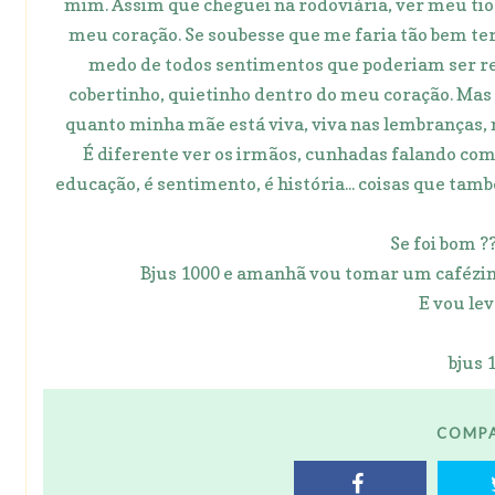
mim. Assim que cheguei na rodoviária, ver meu ti
meu coração. Se soubesse que me faria tão bem ter
medo de todos sentimentos que poderiam ser r
cobertinho, quietinho dentro do meu coração. Mas a
quanto minha mãe está viva, viva nas lembranças, n
É diferente ver os irmãos, cunhadas falando co
educação, é sentimento, é história... coisas que t
Se foi bom ?? 
Bjus 1000 e amanhã vou tomar um cafézinh
E vou lev
bjus 
COMPA