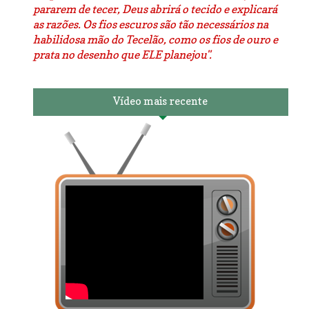
pararem de tecer, Deus abrirá o tecido e explicará
as razões. Os fios escuros são tão necessários na
habilidosa mão do Tecelão, como os fios de ouro e
prata no desenho que ELE planejou".
Vídeo mais recente