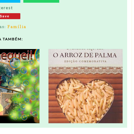
terest
Save
as:
Família
A TAMBÉM: