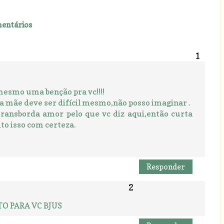
entários
 mesmo uma benção pra vc!!!!
 a mãe deve ser difícil mesmo,não posso imaginar .
transborda amor pelo que vc diz aqui,então curta
ito isso com certeza.
Responder
O PARA VC BJUS