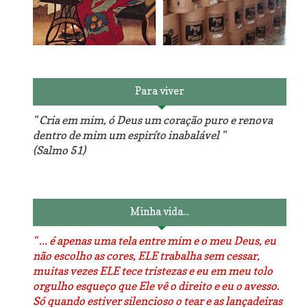
Reforma do sofá, agora é
em patchwork!
The Red Velvet !!! O Perfeito
Para viver
" Cria em mim, ó Deus um coração puro e renova
dentro de mim um espiríto inabalável "
(Salmo 51)
Luminárias recicladas e o
O dia que aprendi a costurar.
lado positivo da internet.
Minha vida...
" ... é apenas uma tela entre mim e o meu Deus, eu
não escolho as cores, ELE trabalha sem cessar,
muitas vezes ELE tece tristezas e eu em meu tolo
orgulho esqueço que Ele vê o direito e eu o avesso.
Só quando estiver silencioso o tear e as lançadeiras