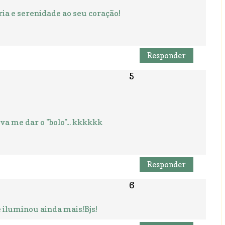
ria e serenidade ao seu coração!
Responder
 va me dar o "bolo"... kkkkkk
Responder
e iluminou ainda mais!Bjs!