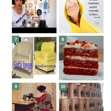
Dez bolos pra fazer antes de
morrer !
Haters, como surgiram?
Como fazer leites vegetais ?
O medo que habita em nós.