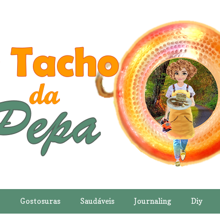
o
Gostosuras
Saudáveis
Journaling
Diy