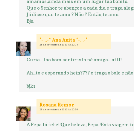
amamos,ainda mais em um lugar tão bonito!
Que o Senhor te abençoe a cada dia e traga aleg
Já disse que te amo ? Não ? Então,te amo!
Bjs.
*-...-* Ana Anita *-...-*
28 de setembro de 2010 às 20:35
Guria... tão bom sentir isto né amiga... afff!
Ah...to e esperando hein???? e traga o bolo e não
bjks
Rosana Remor
28 de setembro de 2010 às 20:50
A Pepa tá feliz!!Que beleza, Pepa!!Esta viagem t