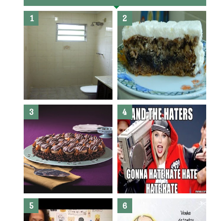
Banheiro novo por menos de
R$300,00 ?? E sem quebra
quebra ??( Editado)
Posso congelar bolo ??