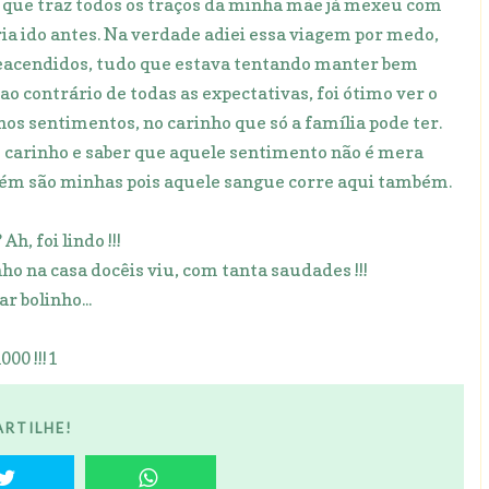
o que traz todos os traços da minha mãe já mexeu com
ia ido antes. Na verdade adiei essa viagem por medo,
eacendidos, tudo que estava tentando manter bem
o contrário de todas as expectativas, foi ótimo ver o
os sentimentos, no carinho que só a família pode ter.
m carinho e saber que aquele sentimento não é mera
ambém são minhas pois aquele sangue corre aqui também.
Ah, foi lindo !!!
o na casa docêis viu, com tanta saudades !!!
ar bolinho...
1000 !!!1
RTILHE!