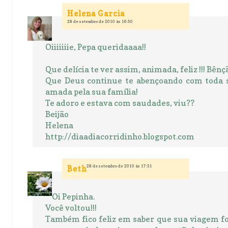
Helena Garcia
28 de setembro de 2010 às 16:50
Oiiiiiiie, Pepa queridaaaa!!
Que delícia te ver assim, animada, feliz !!! Bênç
Que Deus continue te abençoando com toda s
amada pela sua família!
Te adoro e estava com saudades, viu??
Beijão
Helena
http://diaadiacorridinho.blogspot.com
28 de setembro de 2010 às 17:31
Beth
Oi Pepinha.
Você voltou!!!
Também fico feliz em saber que sua viagem f