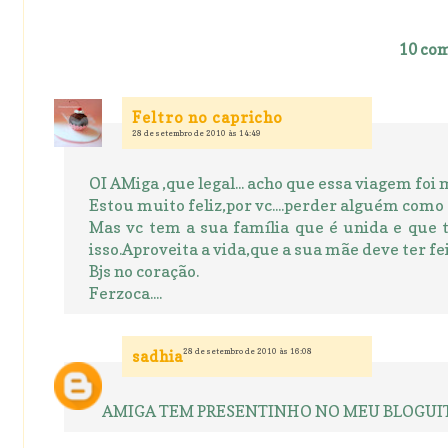
10 com
Feltro no capricho
28 de setembro de 2010 às 14:49
OI AMiga ,que legal... acho que essa viagem foi
Estou muito feliz,por vc....perder alguém como
Mas vc tem a sua família que é unida e que 
isso.Aproveita a vida,que a sua mãe deve ter fe
Bjs no coração.
Ferzoca....
28 de setembro de 2010 às 16:08
sadhia
AMIGA TEM PRESENTINHO NO MEU BLOGUIT