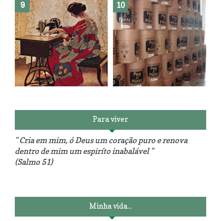
Reforma do sofá, agora é em
patchwork!
The Red Velvet !!! O Perfeito
Para viver
" Cria em mim, ó Deus um coração puro e renova
dentro de mim um espiríto inabalável "
(Salmo 51)
Luminárias recicladas e o lado
O dia que aprendi a costurar.
positivo da internet.
Minha vida...