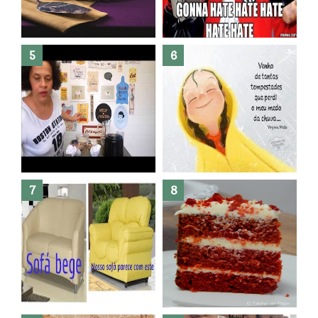
Banheiro novo por menos de
R$300,00 ?? E sem quebra
quebra ??( Editado)
Posso congelar bolo ??
Dez bolos pra fazer antes de
morrer !
Haters, como surgiram?
Como fazer leites vegetais ?
O medo que habita em nós.