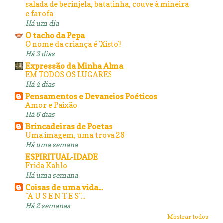
salada de berinjela, batatinha, couve à mineira
e farofa
Há um dia
O tacho da Pepa
O nome da criança é 'Xisto'!
Há 3 dias
Expressão da Minha Alma
EM TODOS OS LUGARES
Há 4 dias
Pensamentos e Devaneios Poéticos
Amor e Paixão
Há 6 dias
Brincadeiras de Poetas
Uma imagem, uma trova 28
Há uma semana
ESPIRITUAL-IDADE
Frida Kahlo
Há uma semana
Coisas de uma vida...
"A U S E N T E S"...
Há 2 semanas
Mostrar todos