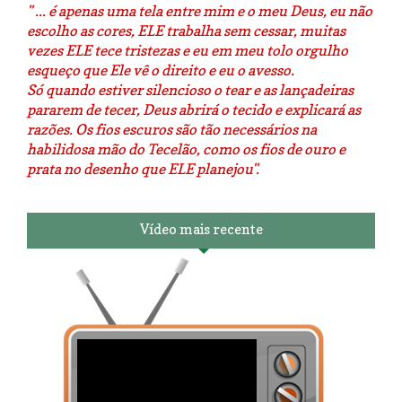
" ... é apenas uma tela entre mim e o meu Deus, eu não
escolho as cores, ELE trabalha sem cessar, muitas
vezes ELE tece tristezas e eu em meu tolo orgulho
esqueço que Ele vê o direito e eu o avesso.
Só quando estiver silencioso o tear e as lançadeiras
pararem de tecer, Deus abrirá o tecido e explicará as
razões. Os fios escuros são tão necessários na
habilidosa mão do Tecelão, como os fios de ouro e
prata no desenho que ELE planejou".
Vídeo mais recente