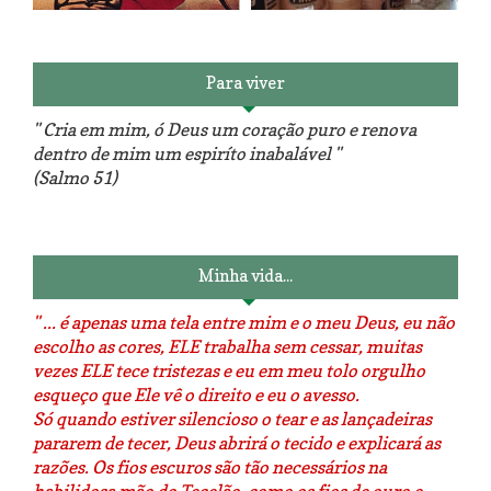
patchwork!
The Red Velvet !!! O Perfeito
Para viver
" Cria em mim, ó Deus um coração puro e renova
dentro de mim um espiríto inabalável "
(Salmo 51)
Luminárias recicladas e o lado
O dia que aprendi a costurar.
positivo da internet.
Minha vida...
" ... é apenas uma tela entre mim e o meu Deus, eu não
escolho as cores, ELE trabalha sem cessar, muitas
vezes ELE tece tristezas e eu em meu tolo orgulho
esqueço que Ele vê o direito e eu o avesso.
Só quando estiver silencioso o tear e as lançadeiras
pararem de tecer, Deus abrirá o tecido e explicará as
razões. Os fios escuros são tão necessários na