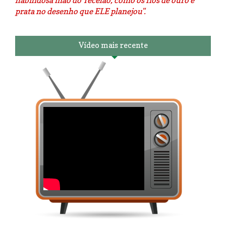
habilidosa mão do Tecelão, como os fios de ouro e
prata no desenho que ELE planejou".
Vídeo mais recente