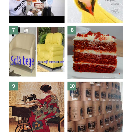
Dez bolos pra fazer antes de
morrer !
Haters, como surgiram?
Como fazer leites vegetais ?
O medo que habita em nós.
Reforma do sofá, agora é em