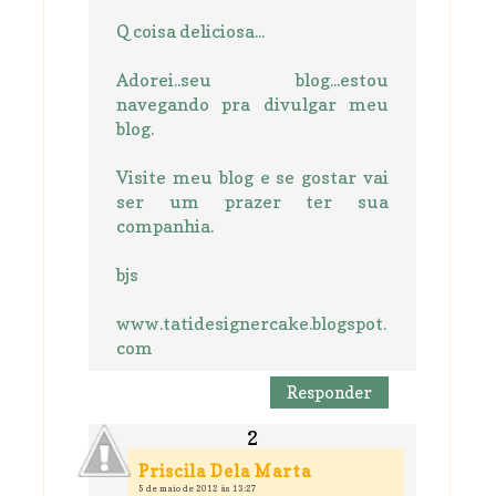
Q coisa deliciosa...
Adorei..seu blog...estou
navegando pra divulgar meu
blog.
Visite meu blog e se gostar vai
ser um prazer ter sua
companhia.
bjs
www.tatidesignercake.blogspot.
com
Responder
Priscila Dela Marta
5 de maio de 2012 às 13:27