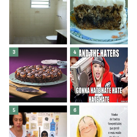
Banheiro novo por menos de
R$300,00 ?? E sem quebra
quebra ??( Editado)
Posso congelar bolo ??