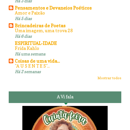
Há 3 dias
Pensamentos e Devaneios Poéticos
Amor e Paixão
Há 5 dias
Brincadeiras de Poetas
Uma imagem, uma trova 28
Há 6 dias
ESPIRITUAL-IDADE
Frida Kahlo
Há uma semana
Coisas de uma vida...
"A U S E N T E S"...
Há 2 semanas
Mostrar todos
A Vi fala