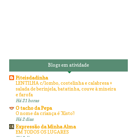
Blogs em atividade
Piteisdadinha
LENTILHA c/lombo, costelinha e calabresa +
salada de berinjela, batatinha, couve à mineira
e farofa
Há 21 horas
O tacho da Pepa
O nome da criança é 'Xisto'!
Há 2 dias
Expressão da Minha Alma
EM TODOS OS LUGARES