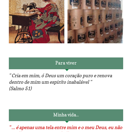
Reforma do sofá, agora é em
patchwork!
The Red Velvet !!! O Perfeito
Para viver
" Cria em mim, ó Deus um coração puro e renova
dentro de mim um espiríto inabalável "
(Salmo 51)
Luminárias recicladas e o lado
O dia que aprendi a costurar.
positivo da internet.
Minha vida...
" ... é apenas uma tela entre mim e o meu Deus, eu não