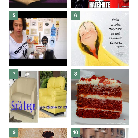
R$300,00 ?? E sem quebra
quebra ??( Editado)
Posso congelar bolo ??
Dez bolos pra fazer antes de
morrer !
Haters, como surgiram?
Como fazer leites vegetais ?
O medo que habita em nós.