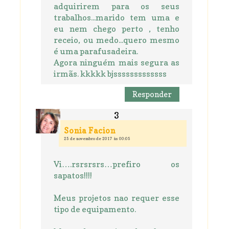
adquirirem para os seus
trabalhos...marido tem uma e
eu nem chego perto , tenho
receio, ou medo...quero mesmo
é uma parafusadeira.
Agora ninguém mais segura as
irmãs. kkkkk bjsssssssssssss
Responder
Sonia Facion
25 de novembro de 2017 às 00:05
Vi….rsrsrsrs…prefiro os
sapatos!!!!
Meus projetos nao requer esse
tipo de equipamento.