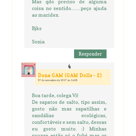
Mas qdo preciso de alguma
coisa no sentido……peço ajuda
ao maridex.
Bjks
Sonia
Responder
Dona GAM (GAM Dolls - 2)
27 de novembro de 2017 às 14:08
Boa tarde, colega Vi!
De sapatos de salto, tipo assim,
gosto não mas sapatilhas e
sandálias ecológicas,
confortáveis e sem salto, dessas
eu gosto muito. :) Minhas
roupas estão só o fubá mas os