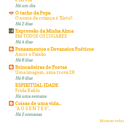
Há um dia
O tacho da Pepa
O nome da criança é 'Xisto'!
Há 2 dias
Expressão da Minha Alma
EM TODOS OS LUGARES
Há 4 dias
Pensamentos e Devaneios Poéticos
Amor e Paixão
Há 6 dias
Brincadeiras de Poetas
Uma imagem, uma trova 28
Há 6 dias
ESPIRITUAL-IDADE
Frida Kahlo
Há uma semana
Coisas de uma vida...
"A U S E N T E S"...
Há 2 semanas
Mostrar todos