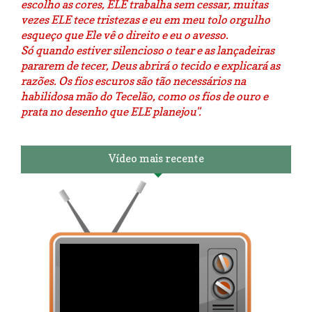
escolho as cores, ELE trabalha sem cessar, muitas
vezes ELE tece tristezas e eu em meu tolo orgulho
esqueço que Ele vê o direito e eu o avesso.
Só quando estiver silencioso o tear e as lançadeiras
pararem de tecer, Deus abrirá o tecido e explicará as
razões. Os fios escuros são tão necessários na
habilidosa mão do Tecelão, como os fios de ouro e
prata no desenho que ELE planejou".
Vídeo mais recente