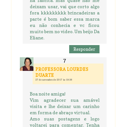
na fabrica. mas quase não me
deixam usar, vai que corto algo
fora kkkkkkkkk brincadeiras a
parte é bom saber essa marca
eu não conhecia e vc ficou
muito bem no video. Um beijo Da
Eliane.
Responder
PROFESSORA LOURDES
DUARTE
27 de novembro de 2017 às 19:36
Boa noite amiga!
Vim agradecer sua amável
visita e lhe deixar um carinho
em forma de abraço virtual.
Amo suas postagens e logo
voltarei para comentar. Tenha