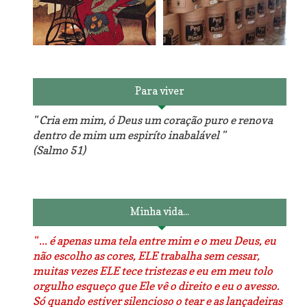
Reforma do sofá, agora é
em patchwork!
The Red Velvet !!! O Perfeito
Para viver
" Cria em mim, ó Deus um coração puro e renova
dentro de mim um espiríto inabalável "
(Salmo 51)
Luminárias recicladas e o
O dia que aprendi a costurar.
lado positivo da internet.
Minha vida...
" ... é apenas uma tela entre mim e o meu Deus, eu
não escolho as cores, ELE trabalha sem cessar,
muitas vezes ELE tece tristezas e eu em meu tolo
orgulho esqueço que Ele vê o direito e eu o avesso.
Só quando estiver silencioso o tear e as lançadeiras