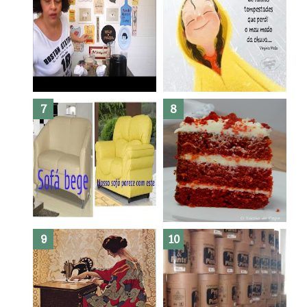
Dez bolos pra fazer antes de
morrer !
Haters, como surgiram?
Como fazer leites vegetais ?
O medo que habita em nós.