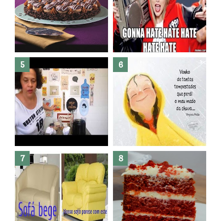
Banheiro novo por menos de
R$300,00 ?? E sem quebra
quebra ??( Editado)
Posso congelar bolo ??
Dez bolos pra fazer antes de
morrer !
Haters, como surgiram?