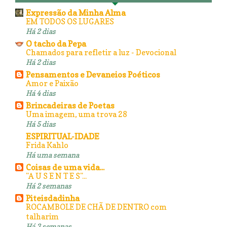
Expressão da Minha Alma
EM TODOS OS LUGARES
Há 2 dias
O tacho da Pepa
Chamados para refletir a luz - Devocional
Há 2 dias
Pensamentos e Devaneios Poéticos
Amor e Paixão
Há 4 dias
Brincadeiras de Poetas
Uma imagem, uma trova 28
Há 5 dias
ESPIRITUAL-IDADE
Frida Kahlo
Há uma semana
Coisas de uma vida...
"A U S E N T E S"...
Há 2 semanas
Piteisdadinha
ROCAMBOLE DE CHÃ DE DENTRO com
talharim
Há 3 semanas