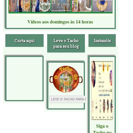
Vídeos aos domingos às 14 horas
Curta aqui
Leve o Tacho
Instanóis
para seu blog
Siga o
Tacho no