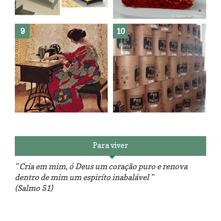
Como fazer leites vegetais ?
O medo que habita em nós.
Reforma do sofá, agora é em
patchwork!
The Red Velvet !!! O Perfeito
Para viver
" Cria em mim, ó Deus um coração puro e renova
dentro de mim um espiríto inabalável "
(Salmo 51)
Luminárias recicladas e o lado
O dia que aprendi a costurar.
positivo da internet.