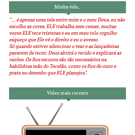
Minha vida...
" ... é apenas uma tela entre mim e o meu Deus, eu não
escolho as cores, ELE trabalha sem cessar, muitas
vezes ELE tece tristezas e eu em meu tolo orgulho
esqueço que Ele vê o direito e eu o avesso.
Só quando estiver silencioso o tear e as lançadeiras
pararem de tecer, Deus abrirá o tecido e explicará as
razões. Os fios escuros são tão necessários na
habilidosa mão do Tecelão, como os fios de ouro e
prata no desenho que ELE planejou".
Vídeo mais recente