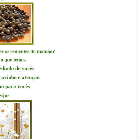
er as sementes do mamão?
 o que temos.
edindo de vocês
carinho e atenção
o para vocês
eijos