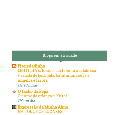
Blogs em atividade
Piteisdadinha
LENTILHA c/lombo, costelinha e calabresa
+ salada de berinjela, batatinha, couve à
mineira e farofa
Há 10 horas
O tacho da Pepa
O nome da criança é 'Xisto'!
Há um dia
Expressão da Minha Alma
EM TODOS OS LUGARES