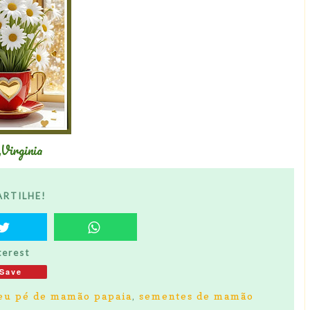
,Virginia
RTILHE!
terest
Save
eu pé de mamão papaia
,
sementes de mamão