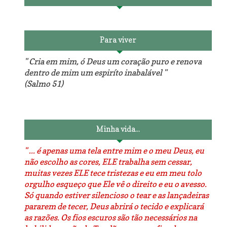
Para viver
" Cria em mim, ó Deus um coração puro e renova
dentro de mim um espiríto inabalável "
(Salmo 51)
Minha vida...
" ... é apenas uma tela entre mim e o meu Deus, eu
não escolho as cores, ELE trabalha sem cessar,
muitas vezes ELE tece tristezas e eu em meu tolo
orgulho esqueço que Ele vê o direito e eu o avesso.
Só quando estiver silencioso o tear e as lançadeiras
pararem de tecer, Deus abrirá o tecido e explicará
as razões. Os fios escuros são tão necessários na