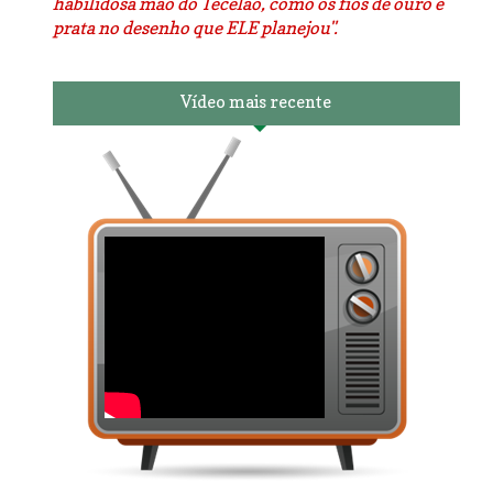
habilidosa mão do Tecelão, como os fios de ouro e
prata no desenho que ELE planejou".
Vídeo mais recente