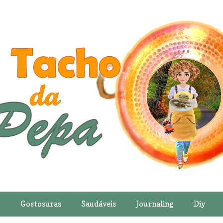
o
Gostosuras
Saudáveis
Journaling
Diy