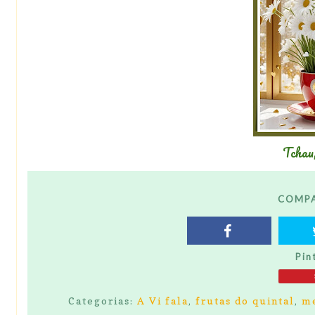
Tchau
COMPA
Pin
Categorias:
A Vi fala
,
frutas do quintal
,
m