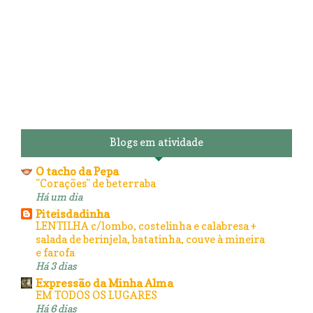
Blogs em atividade
O tacho da Pepa
"Corações" de beterraba
Há um dia
Piteisdadinha
LENTILHA c/lombo, costelinha e calabresa +
salada de berinjela, batatinha, couve à mineira
e farofa
Há 3 dias
Expressão da Minha Alma
EM TODOS OS LUGARES
Há 6 dias