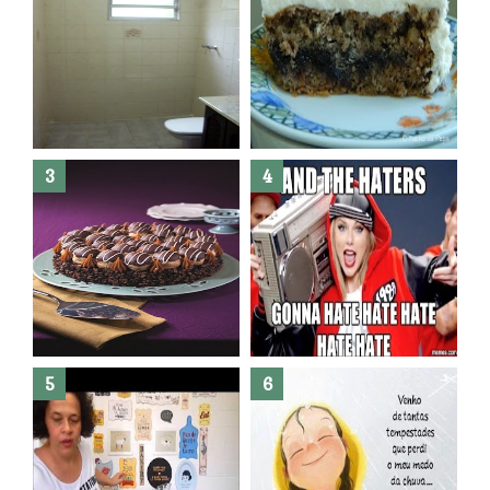
Banheiro novo por menos de
R$300,00 ?? E sem quebra
quebra ??( Editado)
Posso congelar bolo ??