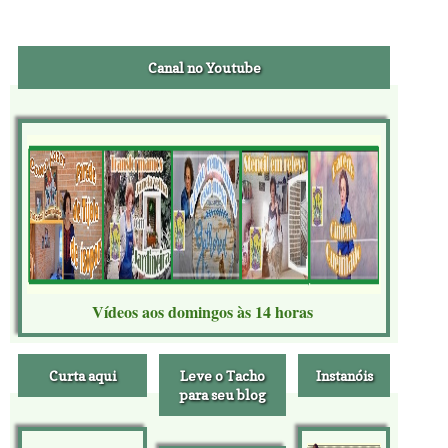
Canal no Youtube
Vídeos aos domingos às 14 horas
Curta aqui
Leve o Tacho
Instanóis
para seu blog