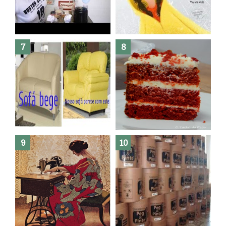
Dez bolos pra fazer antes de
morrer !
Haters, como surgiram?
Como fazer leites vegetais ?
O medo que habita em nós.
Reforma do sofá, agora é em
patchwork!
The Red Velvet !!! O Perfeito