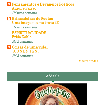
Pensamentos e Devaneios Poéticos
Amor e Paixão
Há uma semana
Brincadeiras de Poetas
Uma imagem, uma trova 28
Há uma semana
ESPIRITUAL-IDADE
Frida Kahlo
Há 2 semanas
Coisas de uma vida...
"A U S E N T E S"...
Há 3 semanas
Mostrar todos
A Vi fala