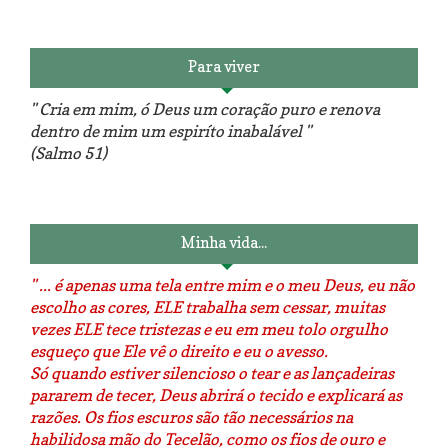
Para viver
" Cria em mim, ó Deus um coração puro e renova
dentro de mim um espiríto inabalável "
(Salmo 51)
Luminárias recicladas e o lado
O dia que aprendi a costurar.
positivo da internet.
Minha vida...
" ... é apenas uma tela entre mim e o meu Deus, eu não
escolho as cores, ELE trabalha sem cessar, muitas
vezes ELE tece tristezas e eu em meu tolo orgulho
esqueço que Ele vê o direito e eu o avesso.
Só quando estiver silencioso o tear e as lançadeiras
pararem de tecer, Deus abrirá o tecido e explicará as
razões. Os fios escuros são tão necessários na
habilidosa mão do Tecelão, como os fios de ouro e