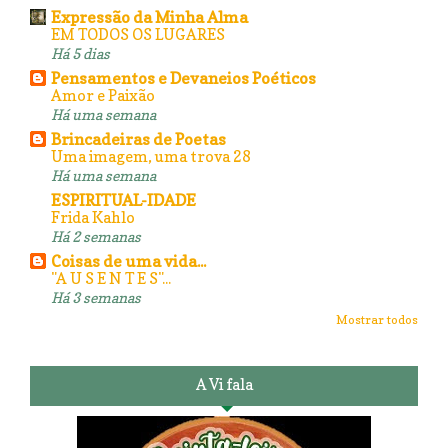
Expressão da Minha Alma
EM TODOS OS LUGARES
Há 5 dias
Pensamentos e Devaneios Poéticos
Amor e Paixão
Há uma semana
Brincadeiras de Poetas
Uma imagem, uma trova 28
Há uma semana
ESPIRITUAL-IDADE
Frida Kahlo
Há 2 semanas
Coisas de uma vida...
"A U S E N T E S"...
Há 3 semanas
Mostrar todos
A Vi fala