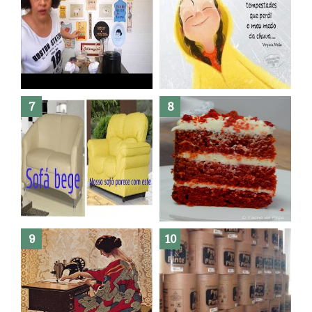
Dez bolos pra fazer antes de
morrer !
Haters, como surgiram?
Como fazer leites vegetais ?
O medo que habita em nós.