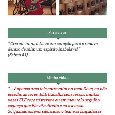
Reforma do sofá, agora é em
patchwork!
The Red Velvet !!! O Perfeito
Para viver
" Cria em mim, ó Deus um coração puro e renova
dentro de mim um espiríto inabalável "
(Salmo 51)
Luminárias recicladas e o lado
O dia que aprendi a costurar.
positivo da internet.
Minha vida...
" ... é apenas uma tela entre mim e o meu Deus, eu não
escolho as cores, ELE trabalha sem cessar, muitas
vezes ELE tece tristezas e eu em meu tolo orgulho
esqueço que Ele vê o direito e eu o avesso.
Só quando estiver silencioso o tear e as lançadeiras