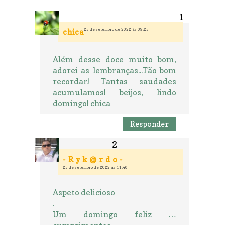
25 de setembro de 2022 às 09:25
chica
Além desse doce muito bom,
adorei as lembranças...Tão bom
recordar! Tantas saudades
acumulamos! beijos, lindo
domingo! chica
Responder
- R y k @ r d o -
25 de setembro de 2022 às 11:46
Aspeto delicioso
.
Um domingo feliz …