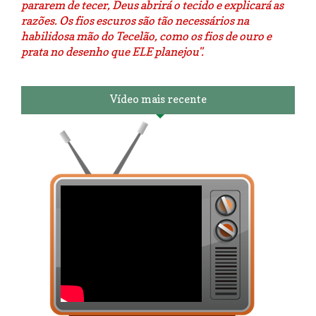
pararem de tecer, Deus abrirá o tecido e explicará as
razões. Os fios escuros são tão necessários na
habilidosa mão do Tecelão, como os fios de ouro e
prata no desenho que ELE planejou".
Vídeo mais recente