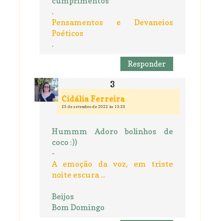
cumprimentos
.
Pensamentos e Devaneios
Poéticos
.
Responder
Cidália Ferreira
25 de setembro de 2022 às 13:35
Hummm Adoro bolinhos de
coco :))
-
A emoção da voz, em triste
noite escura ...
Beijos
Bom Domingo