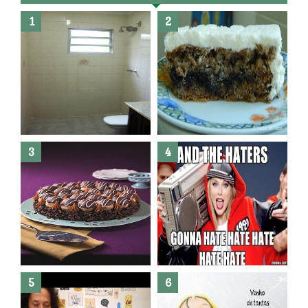
Banheiro novo por menos de
R$300,00 ?? E sem quebra
quebra ??( Editado)
Posso congelar bolo ??