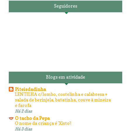
Seguidores
Blogs em atividade
Piteisdadinha
LENTILHA c/lombo, costelinha e calabresa +
salada de berinjela, batatinha, couve à mineira
e farofa
Há 2 dias
O tacho da Pepa
O nome da criança é 'Xisto'!
Há 3 dias