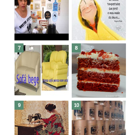
Dez bolos pra fazer antes de
morrer !
Haters, como surgiram?
Como fazer leites vegetais ?
O medo que habita em nós.