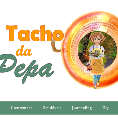
o
Gostosuras
Saudáveis
Journaling
Diy