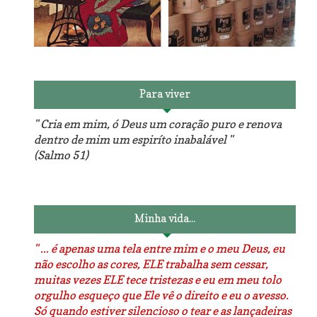
Reforma do sofá, agora é
em patchwork!
The Red Velvet !!! O Perfeito
Para viver
" Cria em mim, ó Deus um coração puro e renova
dentro de mim um espiríto inabalável "
(Salmo 51)
Luminárias recicladas e o
O dia que aprendi a costurar.
lado positivo da internet.
Minha vida...
" ... é apenas uma tela entre mim e o meu Deus, eu
não escolho as cores, ELE trabalha sem cessar,
muitas vezes ELE tece tristezas e eu em meu tolo
orgulho esqueço que Ele vê o direito e eu o avesso.
Só quando estiver silencioso o tear e as lançadeiras