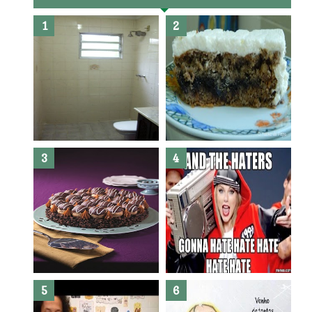
Banheiro novo por menos de
R$300,00 ?? E sem quebra
quebra ??( Editado)
Posso congelar bolo ??