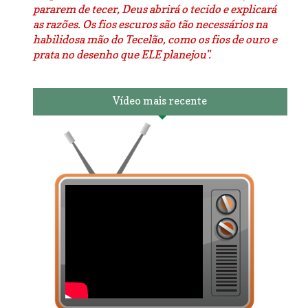
pararem de tecer, Deus abrirá o tecido e explicará
as razões. Os fios escuros são tão necessários na
habilidosa mão do Tecelão, como os fios de ouro e
prata no desenho que ELE planejou".
Vídeo mais recente