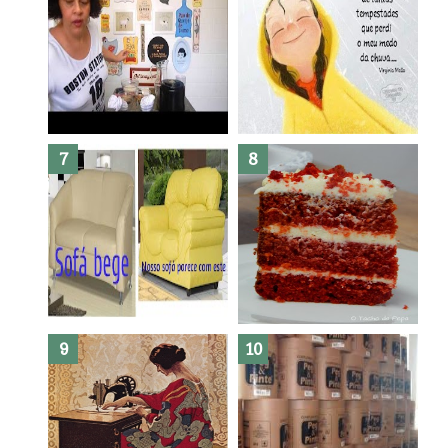
Dez bolos pra fazer antes de
morrer !
Haters, como surgiram?
Como fazer leites vegetais ?
O medo que habita em nós.