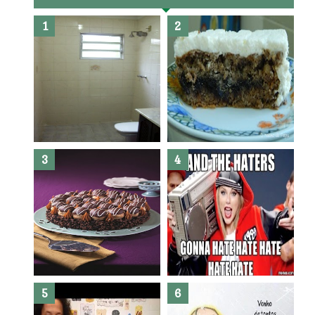
Banheiro novo por menos de
R$300,00 ?? E sem quebra
quebra ??( Editado)
Posso congelar bolo ??