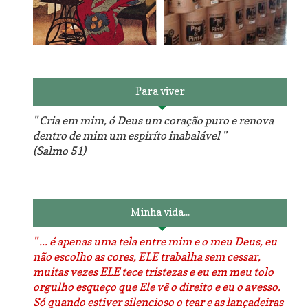
Reforma do sofá, agora é
em patchwork!
The Red Velvet !!! O Perfeito
Para viver
" Cria em mim, ó Deus um coração puro e renova
dentro de mim um espiríto inabalável "
(Salmo 51)
Luminárias recicladas e o
O dia que aprendi a costurar.
lado positivo da internet.
Minha vida...
" ... é apenas uma tela entre mim e o meu Deus, eu
não escolho as cores, ELE trabalha sem cessar,
muitas vezes ELE tece tristezas e eu em meu tolo
orgulho esqueço que Ele vê o direito e eu o avesso.
Só quando estiver silencioso o tear e as lançadeiras