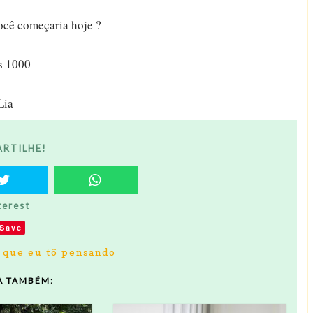
ocê começaria hoje ?
s 1000
Lia
RTILHE!
terest
Save
 que eu tô pensando
A TAMBÉM: