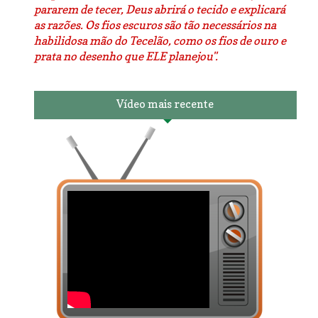
pararem de tecer, Deus abrirá o tecido e explicará
as razões. Os fios escuros são tão necessários na
habilidosa mão do Tecelão, como os fios de ouro e
prata no desenho que ELE planejou".
Vídeo mais recente