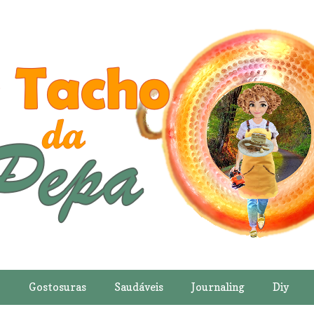
o
Gostosuras
Saudáveis
Journaling
Diy