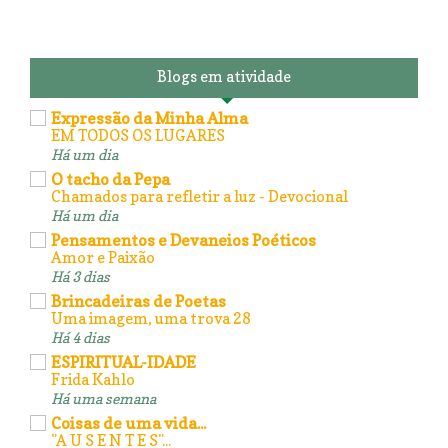
Blogs em atividade
Expressão da Minha Alma
EM TODOS OS LUGARES
Há um dia
O tacho da Pepa
Chamados para refletir a luz - Devocional
Há um dia
Pensamentos e Devaneios Poéticos
Amor e Paixão
Há 3 dias
Brincadeiras de Poetas
Uma imagem, uma trova 28
Há 4 dias
ESPIRITUAL-IDADE
Frida Kahlo
Há uma semana
Coisas de uma vida...
"A U S E N T E S"...