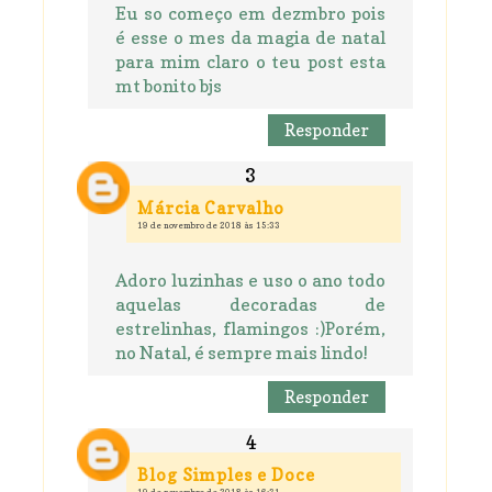
Eu so começo em dezmbro pois
é esse o mes da magia de natal
para mim claro o teu post esta
mt bonito bjs
Responder
Márcia Carvalho
19 de novembro de 2018 às 15:33
Adoro luzinhas e uso o ano todo
aquelas decoradas de
estrelinhas, flamingos :)Porém,
no Natal, é sempre mais lindo!
Responder
Blog Simples e Doce