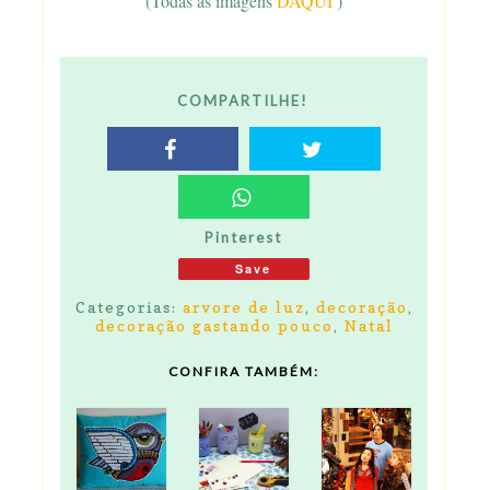
(Todas as imagens
DAQUI
)
COMPARTILHE!
Pinterest
Save
Categorias:
arvore de luz
,
decoração
,
decoração gastando pouco
,
Natal
CONFIRA TAMBÉM: