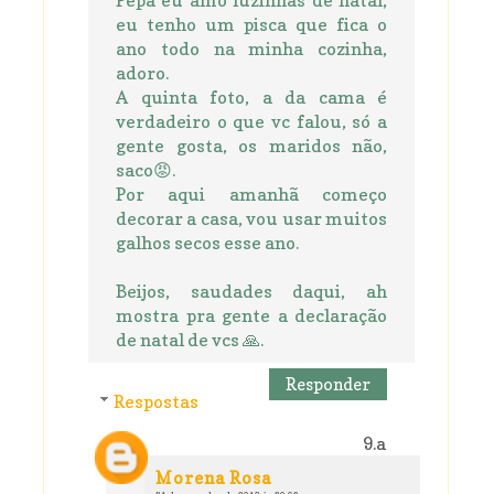
Pepa eu amo luzinhas de natal,
eu tenho um pisca que fica o
ano todo na minha cozinha,
adoro.
A quinta foto, a da cama é
verdadeiro o que vc falou, só a
gente gosta, os maridos não,
saco😡.
Por aqui amanhã começo
decorar a casa, vou usar muitos
galhos secos esse ano.
Beijos, saudades daqui, ah
mostra pra gente a declaração
de natal de vcs 🙏.
Responder
Respostas
Morena Rosa