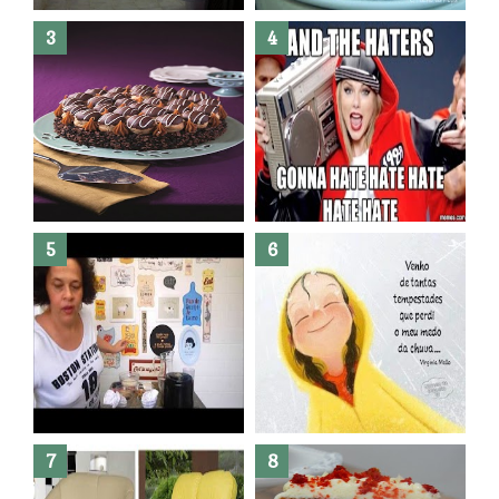
Banheiro novo por menos de
R$300,00 ?? E sem quebra
quebra ??( Editado)
Posso congelar bolo ??
Dez bolos pra fazer antes de
morrer !
Haters, como surgiram?