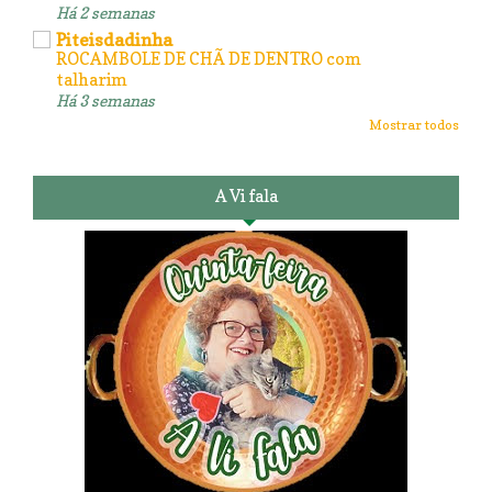
Há 2 semanas
Piteisdadinha
ROCAMBOLE DE CHÃ DE DENTRO com
talharim
Há 3 semanas
Mostrar todos
A Vi fala