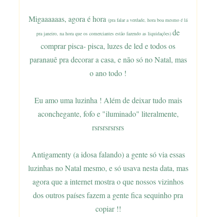
Migaaaaaas, agora é hora
(pra falar a verdade, hora boa mesmo é lá
de
pra janeiro, na hora que os comerciantes estão fazendo as liquidações)
comprar pisca- pisca, luzes de led e todos os
paranauê pra decorar a casa, e não só no Natal, mas
o ano todo !
Eu amo uma luzinha ! Além de deixar tudo mais
aconchegante, fofo e "iluminado" literalmente,
rsrsrsrsrsrs
Antigamenty (a idosa falando) a gente só via essas
luzinhas no Natal mesmo, e só usava nesta data, mas
agora que a internet mostra o que nossos vizinhos
dos outros países fazem a gente fica sequinho pra
copiar !!