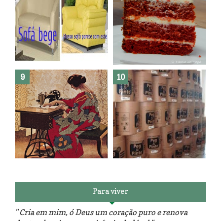
Como fazer leites vegetais ?
O medo que habita em nós.
Reforma do sofá, agora é em
patchwork!
The Red Velvet !!! O Perfeito
Para viver
" Cria em mim, ó Deus um coração puro e renova