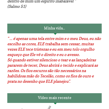
dentro de mim um espiríto inabalável "
(Salmo 51)
Luminárias recicladas e o lado
O dia que aprendi a costurar.
positivo da internet.
Minha vida...
" ... é apenas uma tela entre mim e o meu Deus, eu não
escolho as cores, ELE trabalha sem cessar, muitas
vezes ELE tece tristezas e eu em meu tolo orgulho
esqueço que Ele vê o direito e eu o avesso.
Só quando estiver silencioso o tear e as lançadeiras
pararem de tecer, Deus abrirá o tecido e explicará as
razões. Os fios escuros são tão necessários na
habilidosa mão do Tecelão, como os fios de ouro e
prata no desenho que ELE planejou".
Vídeo mais recente