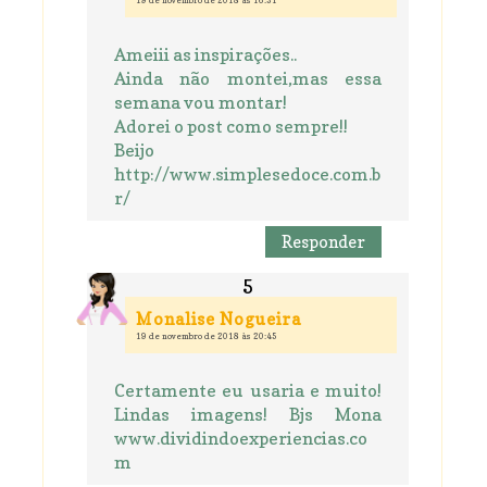
19 de novembro de 2018 às 16:31
Ameiii as inspirações..
Ainda não montei,mas essa
semana vou montar!
Adorei o post como sempre!!
Beijo
http://www.simplesedoce.com.b
r/
Responder
Monalise Nogueira
19 de novembro de 2018 às 20:45
Certamente eu usaria e muito!
Lindas imagens! Bjs Mona
www.dividindoexperiencias.co
m