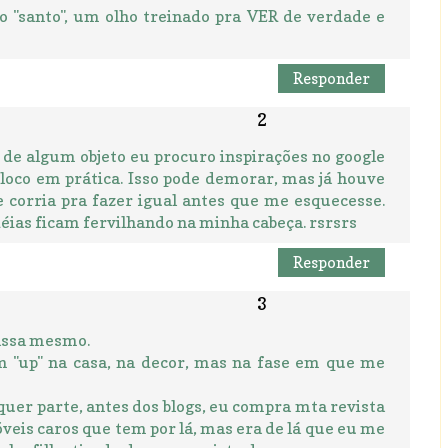
ho "santo", um olho treinado pra VER de verdade e
Responder
de algum objeto eu procuro inspirações no google
coloco em prática. Isso pode demorar, mas já houve
 corria pra fazer igual antes que me esquecesse.
ias ficam fervilhando na minha cabeça. rsrsrs
Responder
massa mesmo.
m "up" na casa, na decor, mas na fase em que me
quer parte, antes dos blogs, eu compra mta revista
veis caros que tem por lá, mas era de lá que eu me