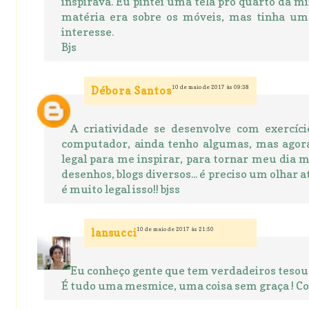
inspirava. Eu pintei uma tela pro quarto da m
matéria era sobre os móveis, mas tinha u
interesse.
Bjs
10 de maio de 2017 às 09:38
Débora Santos
A criatividade se desenvolve com exercíc
computador, ainda tenho algumas, mas agora
legal para me inspirar, para tornar meu dia m
desenhos, blogs diversos... é preciso um olhar 
é muito legal isso!! bjss
10 de maio de 2017 às 21:50
lansucci
Eu conheço gente que tem verdadeiros tesou
É tudo uma mesmice, uma coisa sem graça ! 