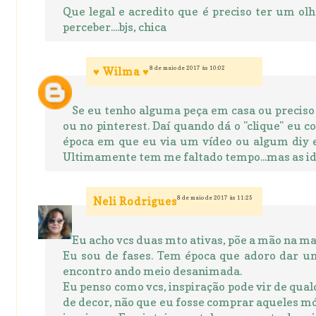
Que legal e acredito que é preciso ter um ol
perceber....bjs, chica
8 de maio de 2017 às 10:02
♥ Wilma ♥
Se eu tenho alguma peça em casa ou preciso 
ou no pinterest. Daí quando dá o "clique" eu 
época em que eu via um vídeo ou algum diy e
Ultimamente tem me faltado tempo...mas as idé
8 de maio de 2017 às 11:25
Neli Rodrigues
Eu acho vcs duas mto ativas, põe a mão na 
Eu sou de fases. Tem época que adoro dar u
encontro ando meio desanimada.
Eu penso como vcs, inspiração pode vir de qual
de decor, não que eu fosse comprar aqueles mó