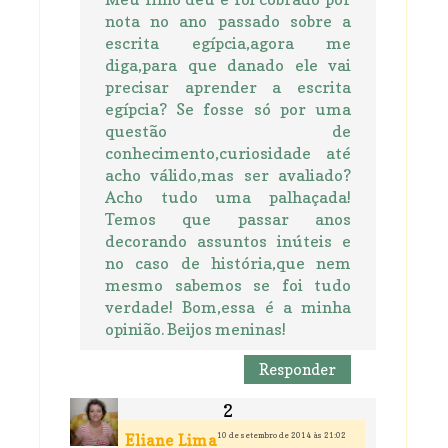
nota no ano passado sobre a
escrita egípcia,agora me
diga,para que danado ele vai
precisar aprender a escrita
egípcia? Se fosse só por uma
questão de
conhecimento,curiosidade até
acho válido,mas ser avaliado?
Acho tudo uma palhaçada!
Temos que passar anos
decorando assuntos inúteis e
no caso de história,que nem
mesmo sabemos se foi tudo
verdade! Bom,essa é a minha
opinião. Beijos meninas!
Responder
10 de setembro de 2014 às 21:02
Eliane Lima