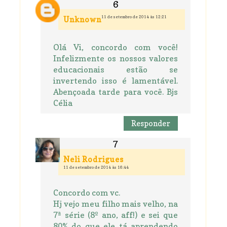
11 de setembro de 2014 às 12:21
Unknown
Olá Vi, concordo com você!
Infelizmente os nossos valores
educacionais estão se
invertendo isso é lamentável.
Abençoada tarde para você. Bjs
Célia
Responder
Neli Rodrigues
11 de setembro de 2014 às 16:44
Concordo com vc.
Hj vejo meu filho mais velho, na
7ª série (8º ano, aff!) e sei que
80% do que ele tá aprendendo