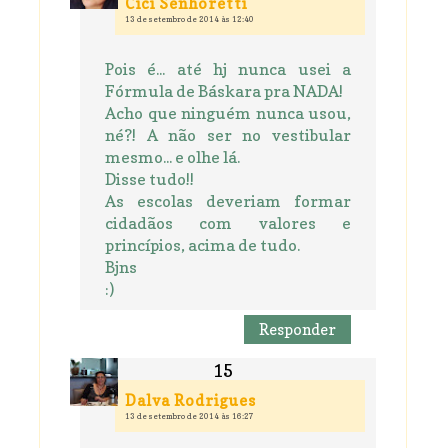
Cici Senhoretti
13 de setembro de 2014 às 12:40
Pois é... até hj nunca usei a
Fórmula de Báskara pra NADA!
Acho que ninguém nunca usou,
né?! A não ser no vestibular
mesmo... e olhe lá.
Disse tudo!!
As escolas deveriam formar
cidadãos com valores e
princípios, acima de tudo.
Bjns
:)
Responder
Dalva Rodrigues
13 de setembro de 2014 às 16:27