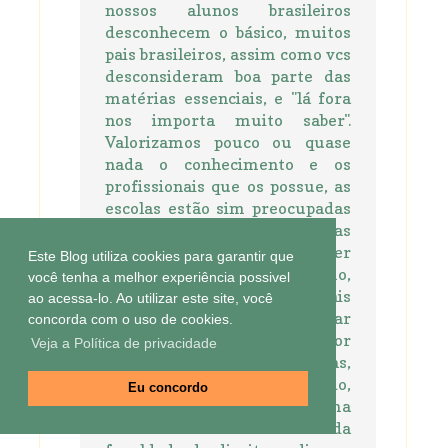
nossos alunos brasileiros
desconhecem o básico, muitos
pais brasileiros, assim como vcs
desconsideram boa parte das
matérias essenciais, e "lá fora
nos importa muito saber".
Valorizamos pouco ou quase
nada o conhecimento e os
profissionais que os possue, as
escolas estão sim preocupadas
com as estatísticas estimuladas
pelo governo que quer
Este Blog utiliza cookies para garantir que
mascarar o analfabetismo,
você tenha a melhor experiência possivel
criando analfabetos funcionais
ao acessa-lo. Ao utilizar este site, você
que hoje já podemos visualizar
concorda com o uso de cookies.
nas salas universítárias. Por
Veja a Política de privacidade
que não falarmos de metas,
baseadas no real aprendizado,
Eu concordo
outro dia falando com uma
mocinha do ultimo ano da