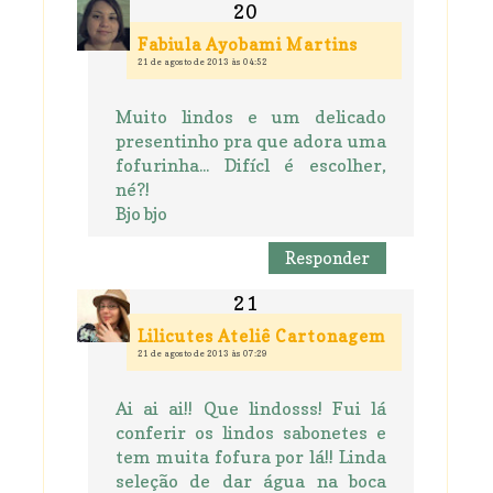
Fabiula Ayobami Martins
21 de agosto de 2013 às 04:52
Muito lindos e um delicado
presentinho pra que adora uma
fofurinha... Difícl é escolher,
né?!
Bjo bjo
Responder
Lilicutes Ateliê Cartonagem
21 de agosto de 2013 às 07:29
Ai ai ai!! Que lindosss! Fui lá
conferir os lindos sabonetes e
tem muita fofura por lá!! Linda
seleção de dar água na boca