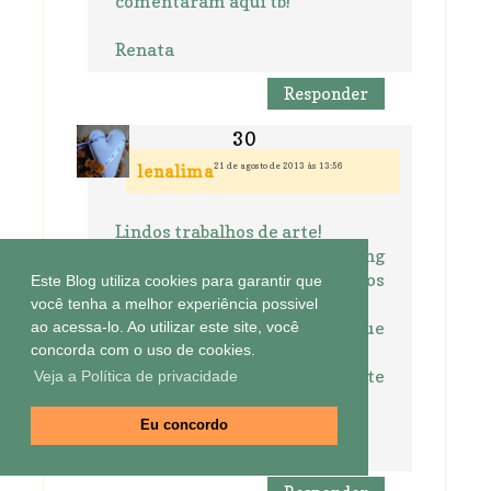
comentaram aqui tb!
Renata
Responder
21 de agosto de 2013 às 13:56
lenalima
Lindos trabalhos de arte!
Aqui tem uma loja no Shopping
qdo passo, eu como com os
Este Blog utiliza cookies para garantir que
olhos..
você tenha a melhor experiência possivel
bem de gorda mesmo, mas que
ao acessa-lo. Ao utilizar este site, você
faz vontade isso faz....
concorda com o uso de cookies.
falando nisso preciso urgente
Veja a Política de privacidade
perder uns kilinhos
Eu concordo
bjss