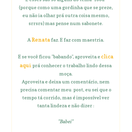
(porque como uma gordinha que se preze,
eu não ia olhar prá outra coisa mesmo,
srrsrs) mas pense num sabonete.
Renata
A
faz. E faz com maestria.
clica
E se você ficou "babando", aproveita e
aqui
prá conhecer o trabalho lindo dessa
moça.
Aproveita e deixa um comentário, nem
precisa comentar meu post, eu sei que o
tempo tá corrido, mas é impossível ver
tanta lindeza e não dizer :
"Babei"