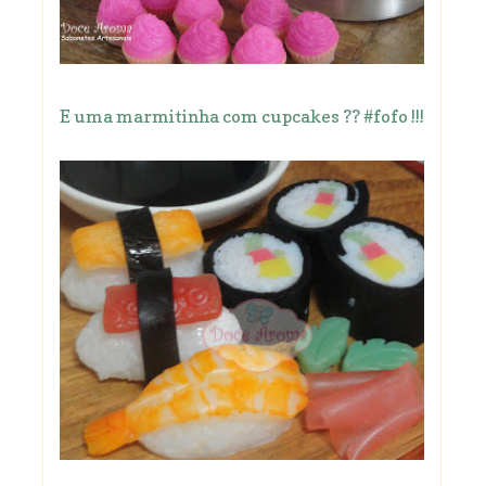
E uma marmitinha com cupcakes ?? #fofo !!!