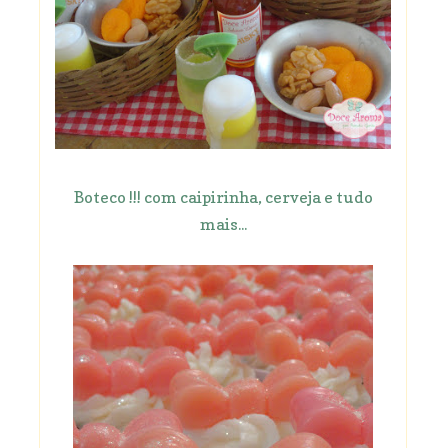
Boteco !!! com caipirinha, cerveja e tudo
mais...