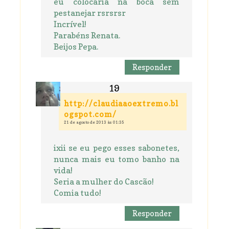
eu colocaria na boca sem
pestanejar rsrsrsr
Incrível!
Parabéns Renata.
Beijos Pepa.
Responder
http://claudiaaoextremo.bl
ogspot.com/
21 de agosto de 2013 às 01:35
ixii se eu pego esses sabonetes,
nunca mais eu tomo banho na
vida!
Seria a mulher do Cascão!
Comia tudo!
Responder