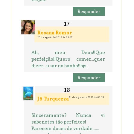
Responder
Rosana Remor
20 de agosto de 2013 às 23:47
Ah, meu Deus!!Que
perfeição!!Quero comer...quer
dizer...usar no banho!!bjs.
Responder
21 de agosto de 2013 às 01:19
Jô Turquezza
Sinceramente? Nunca vi
sabonetes tão perfeitos!
Parecem doces de verdade.......