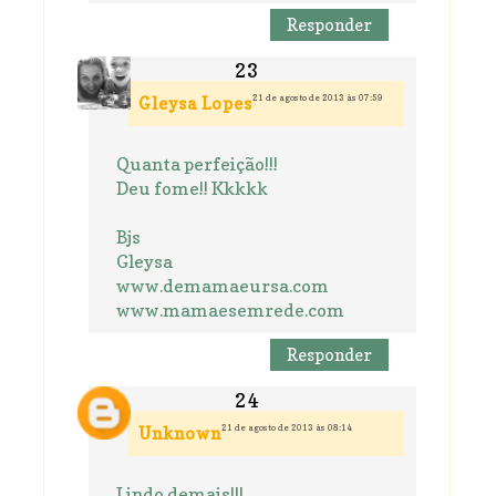
Responder
21 de agosto de 2013 às 07:59
Gleysa Lopes
Quanta perfeição!!!
Deu fome!! Kkkkk
Bjs
Gleysa
www.demamaeursa.com
www.mamaesemrede.com
Responder
21 de agosto de 2013 às 08:14
Unknown
Lindo demais!!!