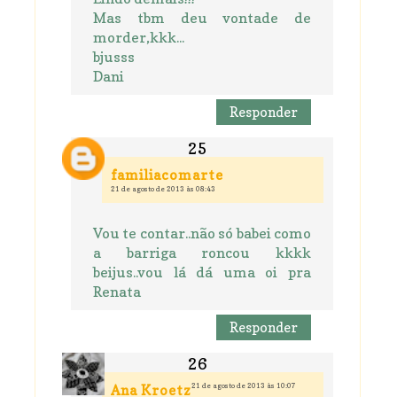
Mas tbm deu vontade de
morder,kkk...
bjusss
Dani
Responder
familiacomarte
21 de agosto de 2013 às 08:43
Vou te contar..não só babei como
a barriga roncou kkkk
beijus..vou lá dá uma oi pra
Renata
Responder
21 de agosto de 2013 às 10:07
Ana Kroetz