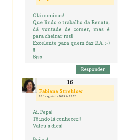
Olá meninas!
Que lindo o trabalho da Renata,
dá vontade de comer, mas é
para cheirar rss!!
Excelente para quem faz R.A. :-)
!!
Bjss
Responder
Fabiana Strehlow
20 de agosto de 2013 às 23:32
Ai, Pepa!
Tô indo lá conhecer!!
Valeu a dica!
Beijos!