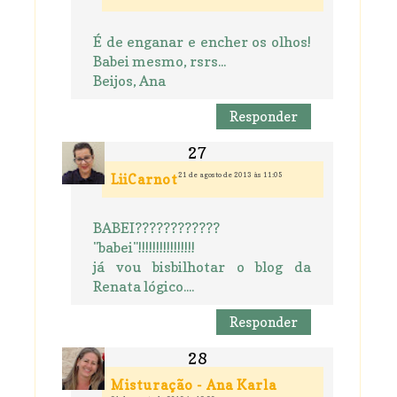
É de enganar e encher os olhos!
Babei mesmo, rsrs...
Beijos, Ana
Responder
21 de agosto de 2013 às 11:05
LiiCarnot
BABEI????????????
"babei"!!!!!!!!!!!!!!!!
já vou bisbilhotar o blog da
Renata lógico....
Responder
Misturação - Ana Karla