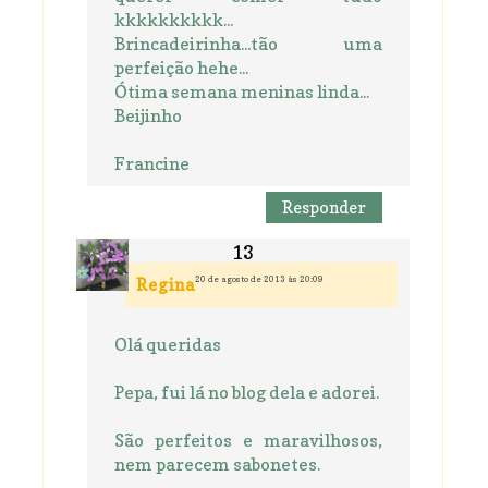
kkkkkkkkkk...
Brincadeirinha...tão uma
perfeição hehe...
Ótima semana meninas linda...
Beijinho
Francine
Responder
20 de agosto de 2013 às 20:09
Regina
Olá queridas
Pepa, fui lá no blog dela e adorei.
São perfeitos e maravilhosos,
nem parecem sabonetes.