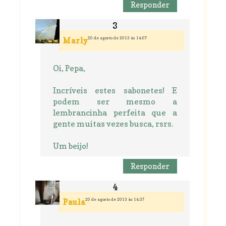
Responder
20 de agosto de 2013 às 14:07
Marly
Oi, Pepa,
Incríveis estes sabonetes! E
podem ser mesmo a
lembrancinha perfeita que a
gente muitas vezes busca, rsrs.
Um beijo!
Responder
20 de agosto de 2013 às 14:37
Paula