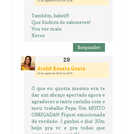
21 de agosto de 2013 às 12:26
Também, babei!!!
Que lindeza de sabonetes!
Vou ver mais.
Xeros
Responder
Ateliê Renata Genta
21 de agosto de 2013 às 13:27
O que eu queria mesmo era te
dar um abraço apertado agora e
agradecer a tanto carinho com o
meu trabalho Pepa. Um MUITO
OBRIGADA!!! Fiquei emocionada
de verdade. :) ganhei o dia! :)Um
beijo pra vc e pra todas que