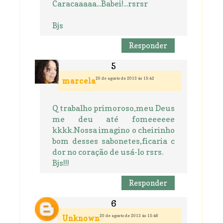
Caracaaaaa...Babei!...rsrsr
Bjs
Responder
20 de agosto de 2013 às 15:42
marcela
Q trabalho primoroso,meu Deus
me deu até fomeeeeee
kkkk.Nossa imagino o cheirinho
bom desses sabonetes,ficaria c
dor no coração de usá-lo rsrs.
Bjs!!!
Responder
20 de agosto de 2013 às 15:46
Unknown