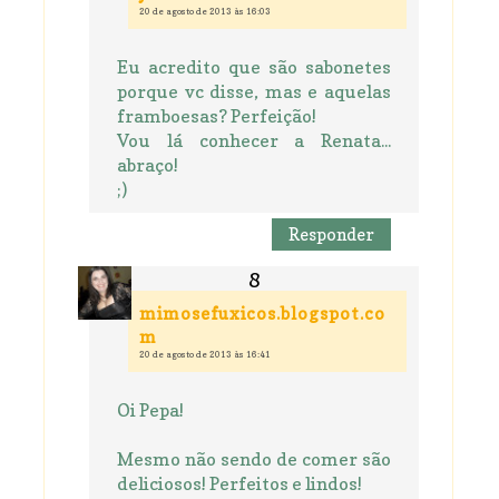
20 de agosto de 2013 às 16:03
Eu acredito que são sabonetes
porque vc disse, mas e aquelas
framboesas? Perfeição!
Vou lá conhecer a Renata...
abraço!
;)
Responder
mimosefuxicos.blogspot.co
m
20 de agosto de 2013 às 16:41
Oi Pepa!
Mesmo não sendo de comer são
deliciosos! Perfeitos e lindos!