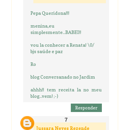
Pepa Queridona!!!
menina,eu
simplesmente...BABEI!!
vou la conhecer a Renata! \0/
bjs saúde e paz
Ro
blog Conversanado no Jardim
ahhh!! tem receita la no meu
blog...vem! ;-)
Responder
Jussara Neves Rezende