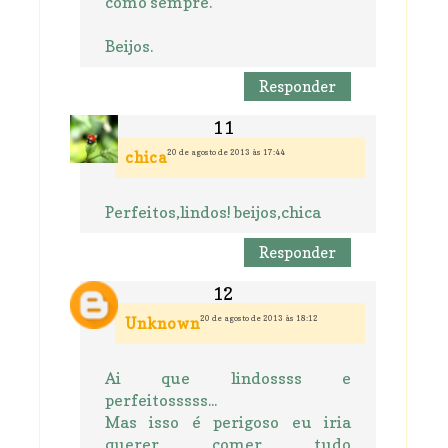
como sempre.
Beijos.
Responder
20 de agosto de 2013 às 17:44
chica
Perfeitos,lindos! beijos,chica
Responder
20 de agosto de 2013 às 18:12
Unknown
Ai que lindossss e
perfeitosssss...
Mas isso é perigoso eu iria
querer comer tudo