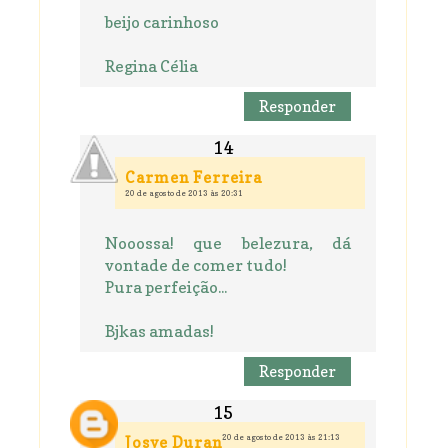
beijo carinhoso
Regina Célia
Responder
Carmen Ferreira
20 de agosto de 2013 às 20:31
Nooossa! que belezura, dá
vontade de comer tudo!
Pura perfeição...
Bjkas amadas!
Responder
20 de agosto de 2013 às 21:13
Josye Duran