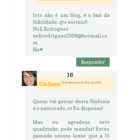
Isto não é um blog, é o baú da
felicidade, qto sorteio!!
Neli Rodrigues
nelirodrigues2009@hotmail.co
m
Bjs♥
Responder
15 de fevereiro de 2011 às 22:01
Giuliana:
Quem vai gostar desta Sinfonia
é o namorado..rs Eu dispenso!
Mas eu agradeço este
quadrinho, pode mandar! Estou
gamada nesses luxos que a Vi