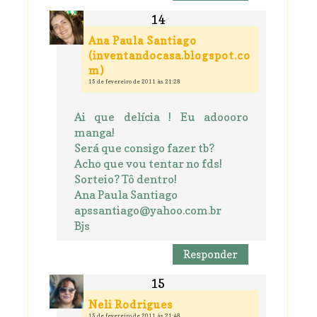
Ana Paula Santiago
(inventandocasa.blogspot.co
m)
15 de fevereiro de 2011 às 21:28
Ai que delícia ! Eu adoooro
manga!
Será que consigo fazer tb?
Acho que vou tentar no fds!
Sorteio? Tô dentro!
Ana Paula Santiago
apssantiago@yahoo.com.br
Bjs
Responder
Neli Rodrigues
15 de fevereiro de 2011 às 21:48