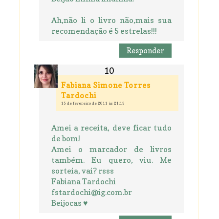
Ah,não li o livro não,mais sua
recomendação é 5 estrelas!!!
Responder
Fabiana Simone Torres
Tardochi
15 de fevereiro de 2011 às 21:13
Amei a receita, deve ficar tudo
de bom!
Amei o marcador de livros
também. Eu quero, viu. Me
sorteia, vai? rsss
Fabiana Tardochi
fstardochi@ig.com.br
Beijocas ♥