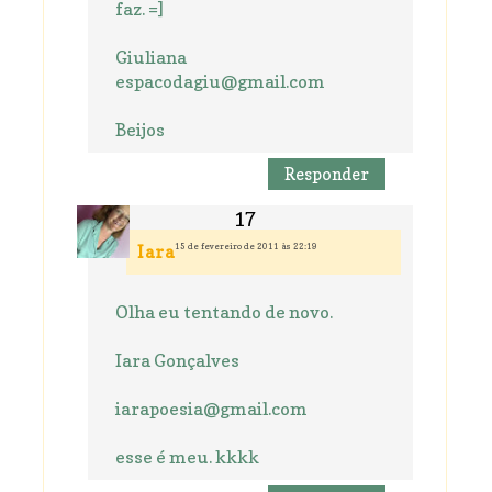
faz. =]
Giuliana
espacodagiu@gmail.com
Beijos
Responder
15 de fevereiro de 2011 às 22:19
Iara
Olha eu tentando de novo.
Iara Gonçalves
iarapoesia@gmail.com
esse é meu. kkkk