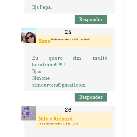
Bjs Pepa.
Responder
16 de fevereiro de 2011 às 10:03
Simo
Eu quero sim, muito
bunitinho!!!!!!!!
Bjss
Simone
simoarten@gmail.com
Responder
Nile e Richard
16 de fevereiro de 2011 às 10:08