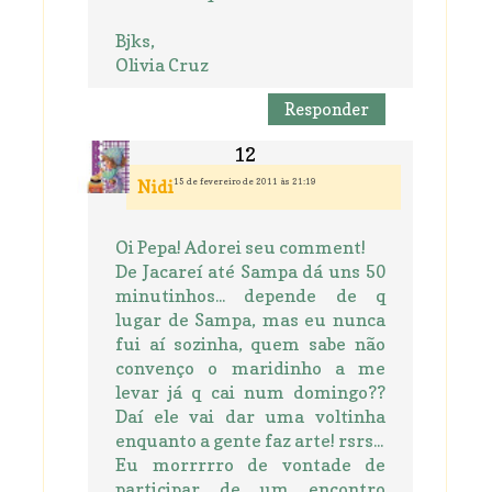
Bjks,
Olivia Cruz
Responder
15 de fevereiro de 2011 às 21:19
Nidi
Oi Pepa! Adorei seu comment!
De Jacareí até Sampa dá uns 50
minutinhos... depende de q
lugar de Sampa, mas eu nunca
fui aí sozinha, quem sabe não
convenço o maridinho a me
levar já q cai num domingo??
Daí ele vai dar uma voltinha
enquanto a gente faz arte! rsrs...
Eu morrrrro de vontade de
participar de um encontro