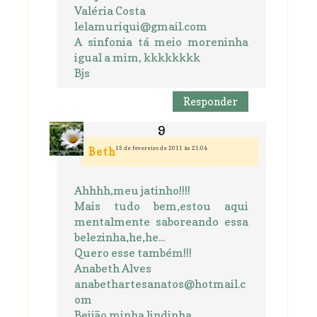
Valéria Costa
lelamuriqui@gmail.com
A sinfonia tá meio moreninha
igual a mim, kkkkkkkk
Bjs
Responder
15 de fevereiro de 2011 às 21:04
Beth
Ahhhh,meu jatinho!!!!
Mais tudo bem,estou aqui
mentalmente saboreando essa
belezinha,he,he...
Quero esse também!!!
Anabeth Alves
anabethartesanatos@hotmail.c
om
Beijão minha lindinha.