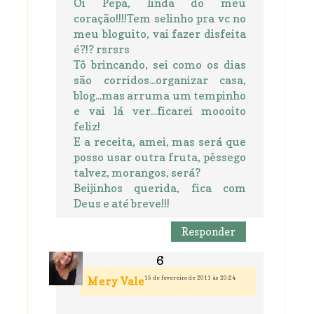
Oi Pepa, linda do meu
coração!!!!Tem selinho pra vc no
meu bloguito, vai fazer disfeita
é?!? rsrsrs
Tô brincando, sei como os dias
são corridos...organizar casa,
blog...mas arruma um tempinho
e vai lá ver...ficarei moooito
feliz!
E a receita, amei, mas será que
posso usar outra fruta, pêssego
talvez, morangos, será?
Beijinhos querida, fica com
Deus e até breve!!!
Responder
15 de fevereiro de 2011 às 20:24
Mery Vale