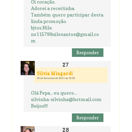
Oi coração.
Adorei a receitinha.
Também quero participar desta
linda promoção.
bjtos.Nile.
ns115799nilesantos@gmail.co
m
Responder
Silvia Mingardi
16 de fevereiro de 2011 às 10:35
Olá Pepa... eu quero...
silvinha-silvinha@hotmail.com
Beijos!!!
Responder