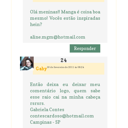
Olá meninas!! Manga é coisa boa
mesmo! Vocês estão inspiradas
hein?
aline.mgm@hotmail.com
Responder
16 de fevereiro de 2011 às 08:24
Gaby
Então deixa eu deixar meu
comentário logo, quem sabe
esse raio cai na minha cabeça
rsrsrs.
Gabriela Contes
contescardoso@hotmail.com
Campinas - SP