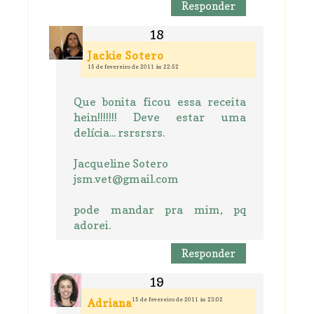
Responder
Jackie Sotero
15 de fevereiro de 2011 às 22:52
Que bonita ficou essa receita
hein!!!!!!! Deve estar uma
delícia... rsrsrsrs.
Jacqueline Sotero
jsm.vet@gmail.com
pode mandar pra mim, pq
adorei.
Responder
15 de fevereiro de 2011 às 23:02
Adriana