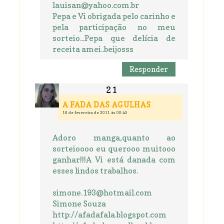
lauisan@yahoo.com.br
Pepa e Vi obrigada pelo carinho e
pela participação no meu
sorteio...Pepa que delícia de
receita amei..beijosss
Responder
A FADA DAS AGULHAS
16 de fevereiro de 2011 às 00:45
Adoro manga,quanto ao
sorteioooo eu querooo muitooo
ganhar!!!A Vi está danada com
esses lindos trabalhos.
simone.193@hotmail.com
Simone Souza
http://afadafala.blogspot.com