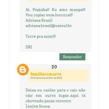
Ai, Pepinha!! Eu amo manga!!!
Vou copiar essa loucura!!!
Adriana Brasil
adriana.brasil@unisul.br
Torce pra mim!!!
DRI
Responder
familiacomarte
15 de fevereiro de 2011 às 23:03
Deixa eu cuidar para o raio não
cair em outro lugar..aqui tá
chovendo pacas rsrsrsrs
Lauisa Sousa