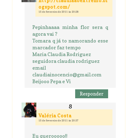
http://claudiaaoextremo.bl
ogspot.com/
15 de fevereiro de 2011 às 20:28
Pepinhaaaa minha flor sera q
agora vai ?
Tomara q já to namorando esse
marcador faz tempo
Maria Claudia Rodriguez
seguidora claudia rodriguez
email
claudiainocencio@gmail.com
Beijooo Pepa e Vi
Responder
Valéria Costa
15 de fevereiro de 2011 às 20:37
Eu querooooo!!