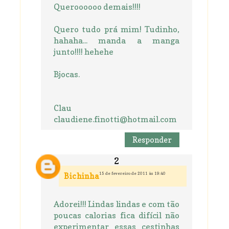
Queroooooo demais!!!!
Quero tudo prá mim! Tudinho,
hahaha... manda a manga
junto!!!! hehehe
Bjocas.
Clau
claudiene.finotti@hotmail.com
Responder
15 de fevereiro de 2011 às 19:40
Bichinha
Adorei!!! Lindas lindas e com tão
poucas calorias fica difícil não
experimentar essas cestinhas