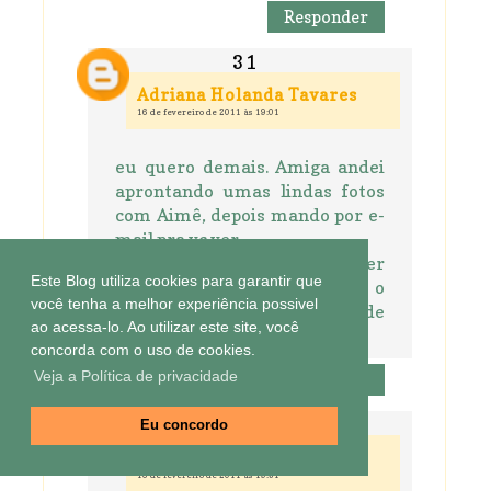
Responder
Adriana Holanda Tavares
16 de fevereiro de 2011 às 19:01
eu quero demais. Amiga andei
aprontando umas lindas fotos
com Aimê, depois mando por e-
mail pra vc ver...
me sorteia, vai... Ah se tudo der
Este Blog utiliza cookies para garantir que
certo em Julho eu, Aimê e o
você tenha a melhor experiência possivel
maridão vamos pro encontro de
ao acessa-lo. Ao utilizar este site, você
blogueiras...
concorda com o uso de cookies.
Veja a Política de privacidade
Responder
Eu concordo
Aninha Fazendo Arte
16 de fevereiro de 2011 às 19:51