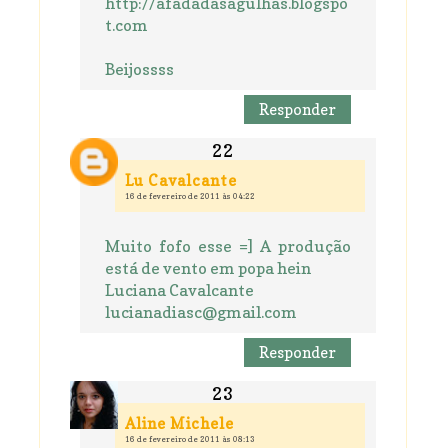
http://afadadasagulhas.blogspo
t.com
Beijossss
Responder
Lu Cavalcante
16 de fevereiro de 2011 às 04:22
Muito fofo esse =] A produção
está de vento em popa hein
Luciana Cavalcante
lucianadiasc@gmail.com
Responder
Aline Michele
16 de fevereiro de 2011 às 08:13