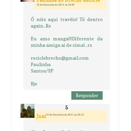
Paulinha do Brechó Recicle
15 de fevereiro de 2011 às 19:50
Ó nóis aqui travêis! Tô dentro
again...Rs
Eu amo manga!!!Diferente da
minha amiga ai de cima!...rs
reciclebrecho@gmail.com
Paulinha
Santos/SP
Bjs
Responder
15 de fevereiro de 2011 às 20:12
Juni