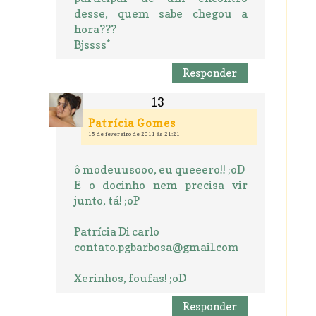
desse, quem sabe chegou a
hora???
Bjssss*
Responder
Patrícia Gomes
15 de fevereiro de 2011 às 21:21
ô modeuusooo, eu queeero!! ;oD
E o docinho nem precisa vir
junto, tá! ;oP
Patrícia Di carlo
contato.pgbarbosa@gmail.com
Xerinhos, foufas! ;oD
Responder