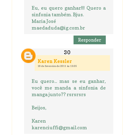
Eu, eu quero ganhar!!! Quero a
sinfonia também. Bjus.
Maria José
maedaduda@ig.com.br
Responder
Karen Kessler
16 de fevereiro de 2011 às 13:05
Eu quero... mas se eu ganhar,
você me manda a sinfonia de
manga junto?? rsrsrsrs
Beijos,
Karen
karenciuffi@gmail.com