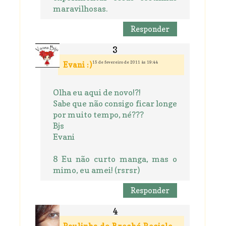
maravilhosas.
Responder
15 de fevereiro de 2011 às 19:44
Evani :)
Olha eu aqui de novo!?!
Sabe que não consigo ficar longe
por muito tempo, né???
Bjs
Evani
8 Eu não curto manga, mas o
mimo, eu amei! (rsrsr)
Responder