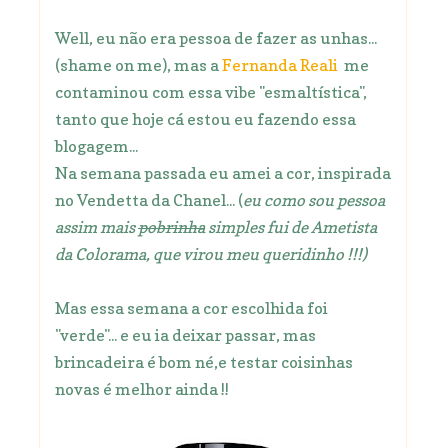
Well, eu não era pessoa de fazer as unhas...
(shame on me), mas a
Fernanda Reali
me
contaminou com essa vibe "esmaltística",
tanto que hoje cá estou eu fazendo essa
blogagem...
Na semana passada eu amei a cor, inspirada
no Vendetta da Chanel... (
eu como sou pessoa
assim mais
pobrinha
simples fui de Ametista
da Colorama, que virou meu queridinho !!!)
Mas essa semana a cor escolhida foi
"verde"... e eu ia deixar passar, mas
brincadeira é bom né,e testar coisinhas
novas é melhor ainda !!