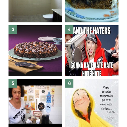
Banheiro novo por menos de
R$300,00 ?? E sem quebra
quebra ??( Editado)
Posso congelar bolo ??
Dez bolos pra fazer antes de