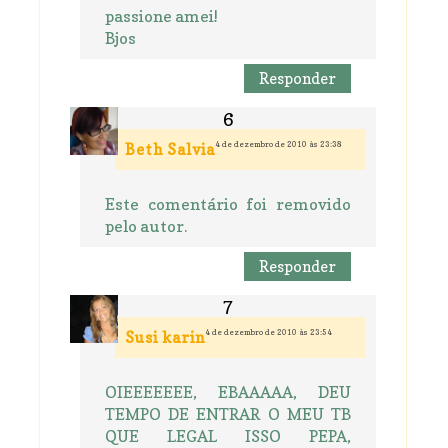
passione amei!
Bjos
Responder
4 de dezembro de 2010 às 23:38
Beth Salvia
Este comentário foi removido
pelo autor.
Responder
4 de dezembro de 2010 às 23:54
Susi karin
OIEEEEEEE, EBAAAAA, DEU
TEMPO DE ENTRAR O MEU TB
QUE LEGAL ISSO PEPA,