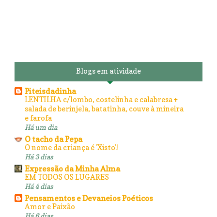
Blogs em atividade
Piteisdadinha
LENTILHA c/lombo, costelinha e calabresa +
salada de berinjela, batatinha, couve à mineira
e farofa
Há um dia
O tacho da Pepa
O nome da criança é 'Xisto'!
Há 3 dias
Expressão da Minha Alma
EM TODOS OS LUGARES
Há 4 dias
Pensamentos e Devaneios Poéticos
Amor e Paixão
Há 6 dias