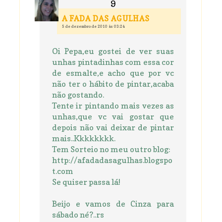
A FADA DAS AGULHAS
5 de dezembro de 2010 às 03:24
Oi Pepa,eu gostei de ver suas
unhas pintadinhas com essa cor
de esmalte,e acho que por vc
não ter o hábito de pintar,acaba
não gostando.
Tente ir pintando mais vezes as
unhas,que vc vai gostar que
depois não vai deixar de pintar
mais..Kkkkkkkk.
Tem Sorteio no meu outro blog:
http://afadadasagulhas.blogspo
t.com
Se quiser passa lá!
Beijo e vamos de Cinza para
sábado né?..rs