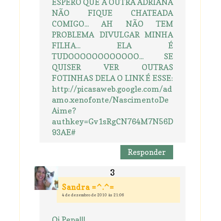
ESPERO QUE A OUTRA ADRIANA
NÃO FIQUE CHATEADA
COMIGO... AH NÃO TEM
PROBLEMA DIVULGAR MINHA
FILHA... ELA É
TUDOOOOOOOOOOOO... SE
QUISER VER OUTRAS
FOTINHAS DELA O LINK É ESSE:
http://picasaweb.google.com/ad
amo.xenofonte/NascimentoDe
Aime?
authkey=Gv1sRgCN764M7N56D
93AE#
Responder
Sandra =^.^=
4 de dezembro de 2010 às 21:06
Oi Pepa!!!