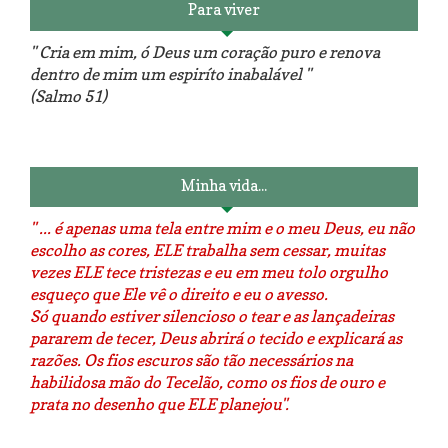
Para viver
" Cria em mim, ó Deus um coração puro e renova
dentro de mim um espiríto inabalável "
(Salmo 51)
Luminárias recicladas e o lado
O dia que aprendi a costurar.
positivo da internet.
Minha vida...
" ... é apenas uma tela entre mim e o meu Deus, eu não
escolho as cores, ELE trabalha sem cessar, muitas
vezes ELE tece tristezas e eu em meu tolo orgulho
esqueço que Ele vê o direito e eu o avesso.
Só quando estiver silencioso o tear e as lançadeiras
pararem de tecer, Deus abrirá o tecido e explicará as
razões. Os fios escuros são tão necessários na
habilidosa mão do Tecelão, como os fios de ouro e
prata no desenho que ELE planejou".