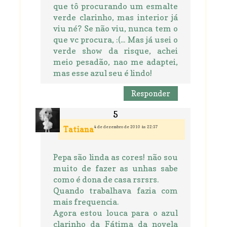
que tô procurando um esmalte
verde clarinho, mas interior já
viu né? Se não viu, nunca tem o
que vc procura, :(... Mas já usei o
verde show da risque, achei
meio pesadão, nao me adaptei,
mas esse azul seu é lindo!
Responder
4 de dezembro de 2010 às 22:37
Tatiana
Pepa são linda as cores! não sou
muito de fazer as unhas sabe
como é dona de casa rsrsrs.
Quando trabalhava fazia com
mais frequencia.
Agora estou louca para o azul
clarinho da Fátima da novela