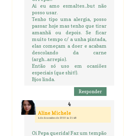
Ai eu amo esmaltes...but não
posso usar.
Tenho tipo uma alergia, posso
passar hoje mas tenho que tirar
amanhã ou depois. Se ficar
muito tempo c/ a unha pintada,
elas começam a doer e acabam
descolando da carne
(argh...arrepio).
Então só uso em ocasiões
especiais (que shit!).
Bjos linda.
Responder
Aline Michele
4 de dezembro de 2010 às 21:48
Oi Pepa querida! Faz um tempão