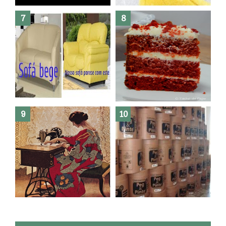
morrer !
Haters, como surgiram?
Como fazer leites vegetais ?
O medo que habita em nós.
Reforma do sofá, agora é em
patchwork!
The Red Velvet !!! O Perfeito