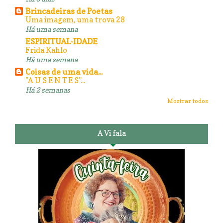
Brincadeiras de Poetas
Uma imagem, uma trova 28
Há uma semana
ESPIRITUAL-IDADE
Frida Kahlo
Há uma semana
Coisas de uma vida...
"A U S E N T E S"...
Há 2 semanas
Mostrar todos
A Vi fala