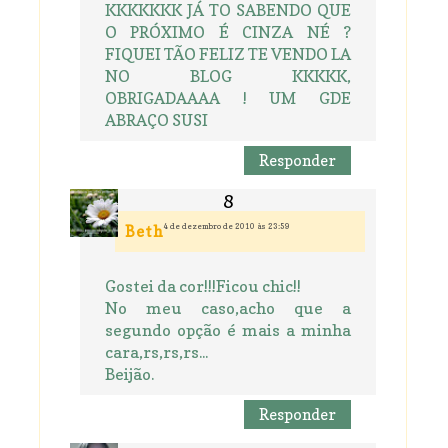
KKKKKKK JÁ TO SABENDO QUE
O PRÓXIMO É CINZA NÉ ?
FIQUEI TÃO FELIZ TE VENDO LA
NO BLOG KKKKK,
OBRIGADAAAA ! UM GDE
ABRAÇO SUSI
Responder
4 de dezembro de 2010 às 23:59
Beth
Gostei da cor!!!Ficou chic!!
No meu caso,acho que a
segundo opção é mais a minha
cara,rs,rs,rs...
Beijão.
Responder