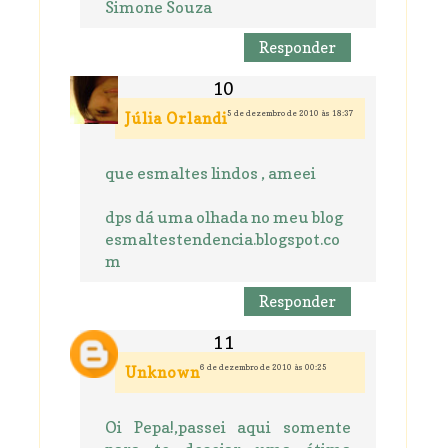
Simone Souza
Responder
5 de dezembro de 2010 às 18:37
Júlia Orlandi
que esmaltes lindos , ameei
dps dá uma olhada no meu blog
esmaltestendencia.blogspot.co
m
Responder
6 de dezembro de 2010 às 00:25
Unknown
Oi Pepa!,passei aqui somente