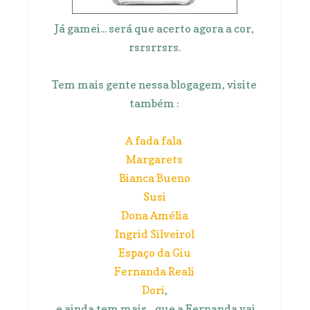
Já gamei... será que acerto agora a cor,
rsrsrrsrs.
Tem mais gente nessa blogagem, visite
também :
A fada fala
Margarets
Bianca Bueno
Susi
Dona Amélia
Ingrid Silveirol
Espaço da Giu
Fernanda Reali
Dori
,
e ainda tem mais... que a Fernanda vai