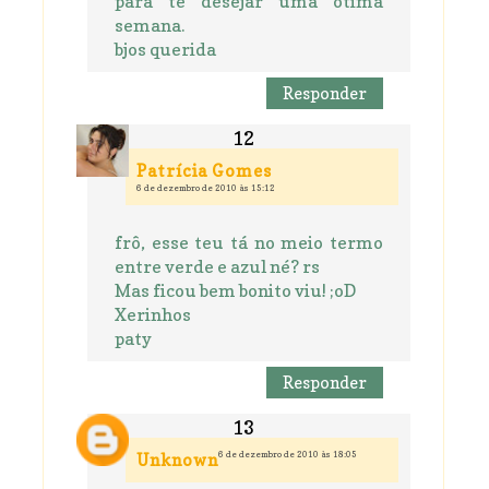
para te desejar uma ótima
semana.
bjos querida
Responder
Patrícia Gomes
6 de dezembro de 2010 às 15:12
frô, esse teu tá no meio termo
entre verde e azul né? rs
Mas ficou bem bonito viu! ;oD
Xerinhos
paty
Responder
6 de dezembro de 2010 às 18:05
Unknown